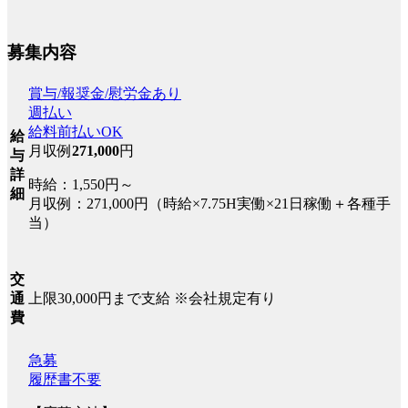
募集内容
賞与/報奨金/慰労金あり
週払い
給料前払いOK
給
月収例
271,000
円
与
詳
時給：1,550円～
細
月収例：271,000円（時給×7.75H実働×21日稼働＋各種手
当）
交
上限30,000円まで支給 ※会社規定有り
通
費
急募
履歴書不要