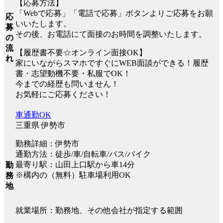
【応募方法】
「Webで応募」「電話で応募」ボタンよりご応募をお願
応
いいたします。
募
その後、お電話にて面接のお時間を調整いたします。
の
流
【履歴書不要☆オンライン面接OK】
れ
家にいながらスマホですぐにWEB面談ができる！履歴
書・志望動機不要・私服でOK！
今までの経歴も問いません！
お気軽にご応募ください！
車通勤OK
三重県 伊勢市
勤務詳細：伊勢市
通勤方法：徒歩/車/自転車/バス/バイク
最寄り駅：山田上口駅から車14分
勤
※構内の（無料）駐車場利用OK
務
地
就業場所：勤務地、その他会社が指定する範囲