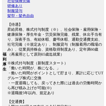
社会保険完備
研修あり
制服貸与
髪型・髪色自由
【待遇】
昇給昇格、株式付与制度（※）、社会保険・雇用保険・
健康保険・厚生年金・労災保険完備、残業、休出手当有
り、深夜手当、有給休暇、慶弔休暇、通勤交通費支給、
社宅完備（※規定あり）、制服貸与（制服着用の職場の
み）、従業員持株会、資格取得制度あり、定年満60歳
（再雇用として原則65歳迄就業）
福
利
※株式付与制度（新制度スタート）
厚
「働いた時間が、株になる。」
生
・働いた時間がポイントとして貯まり、累計に応じてUT
グループ株式に交換
・一度退職しても、戻ってきた際には過去の労働時間か
ら再び積み上げが可能(※)
※退職後5年以内、規定あり
【交通費】