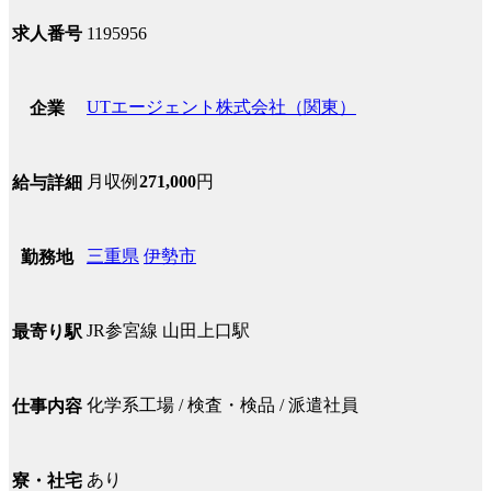
求人番号
1195956
UTエージェント株式会社（関東）
企業
月収例
271,000
円
給与詳細
三重県
伊勢市
勤務地
JR参宮線 山田上口駅
最寄り駅
化学系工場 / 検査・検品 / 派遣社員
仕事内容
あり
寮・社宅