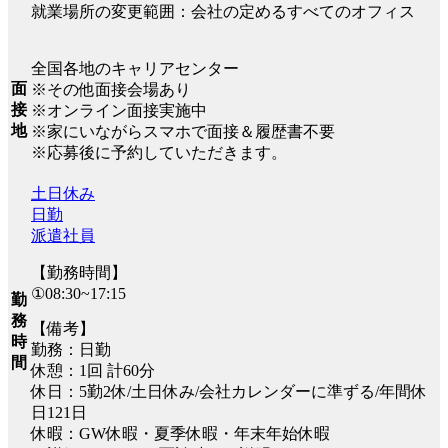
就業場所の変更範囲：会社の定めるすべてのオフィス
全国各地のキャリアセンター
面
※その他面接会場あり
接
※オンライン面接実施中
地
※家にいながらスマホで面接＆履歴書不要
※応募後に予約していただきます。
土日休み
日勤
派遣社員
【勤務時間】
①08:30~17:15
勤
務
【備考】
時
勤務：日勤
間
休憩：1回 計60分
休日：5勤2休/土日休み/会社カレンダーに準ずる/年間休
日121日
休暇：GW休暇・夏季休暇・年末年始休暇