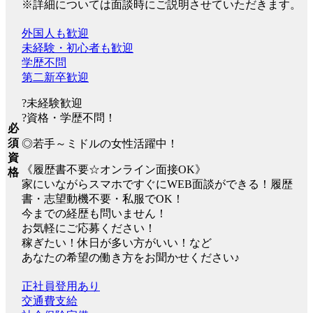
※詳細については面談時にご説明させていただきます。
外国人も歓迎
未経験・初心者も歓迎
学歴不問
第二新卒歓迎
?未経験歓迎
?資格・学歴不問！
必
須
◎若手～ミドルの女性活躍中！
資
《履歴書不要☆オンライン面接OK》
格
家にいながらスマホですぐにWEB面談ができる！履歴
書・志望動機不要・私服でOK！
今までの経歴も問いません！
お気軽にご応募ください！
稼ぎたい！休日が多い方がいい！など
あなたの希望の働き方をお聞かせください♪
正社員登用あり
交通費支給