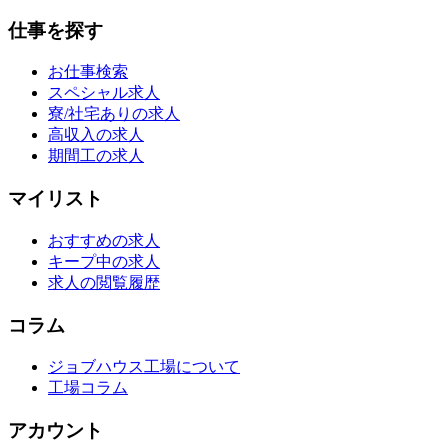
仕事を探す
お仕事検索
スペシャル求人
寮/社宅ありの求人
高収入の求人
期間工の求人
マイリスト
おすすめの求人
キープ中の求人
求人の閲覧履歴
コラム
ジョブハウス工場について
工場コラム
アカウント