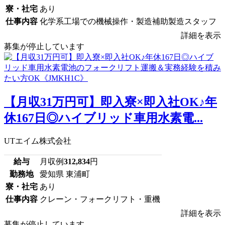
寮・社宅
あり
仕事内容
化学系工場での機械操作・製造補助製造スタッフ
詳細を表示
募集が停止しています
【月収31万円可】即入寮×即入社OK♪年
休167日◎ハイブリッド車用水素電...
UTエイム株式会社
給与
月収例
312,834
円
勤務地
愛知県 東浦町
寮・社宅
あり
仕事内容
クレーン・フォークリフト・重機
詳細を表示
募集が停止しています