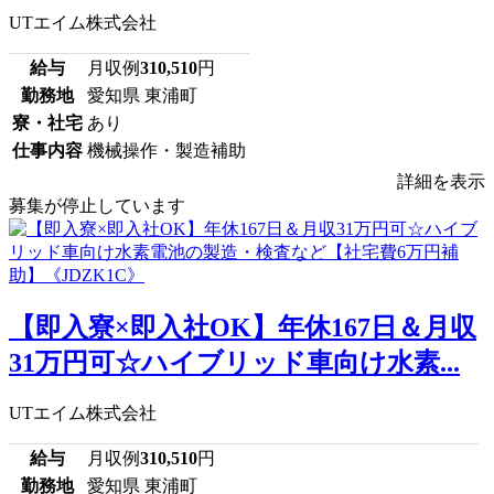
UTエイム株式会社
給与
月収例
310,510
円
勤務地
愛知県 東浦町
寮・社宅
あり
仕事内容
機械操作・製造補助
詳細を表示
募集が停止しています
【即入寮×即入社OK】年休167日＆月収
31万円可☆ハイブリッド車向け水素...
UTエイム株式会社
給与
月収例
310,510
円
勤務地
愛知県 東浦町