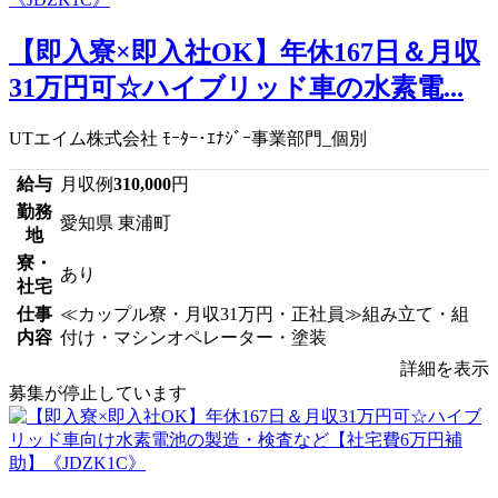
【即入寮×即入社OK】年休167日＆月収
31万円可☆ハイブリッド車の水素電...
UTエイム株式会社 ﾓｰﾀｰ･ｴﾅｼﾞｰ事業部門_個別
給与
月収例
310,000
円
勤務
愛知県 東浦町
地
寮・
あり
社宅
仕事
≪カップル寮・月収31万円・正社員≫組み立て・組
内容
付け・マシンオペレーター・塗装
詳細を表示
募集が停止しています