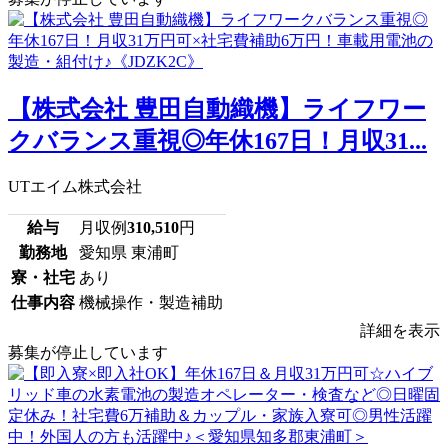
【株式会社 豊田自動織機】ライフワー
クバランス重視◎年休167日！月収31...
UTエイム株式会社
給与
月収例
310,510
円
勤務地
愛知県 東浦町
寮・社宅
あり
仕事内容
機械操作・製造補助
詳細を表示
募集が停止しています