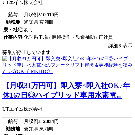
UTエイム株式会社
給与
月収例
310,510
円
勤務地
愛知県 東浦町
寮・社宅
あり
仕事内容
化学系工場 / 機械操作・製造補助 / 正社員
詳細を表示
募集が停止しています
【月収31万円可】即入寮×即入社OK♪年
休167日◎ハイブリッド車用水素電...
UTエイム株式会社
給与
月収例
312,834
円
勤務地
愛知県 東浦町