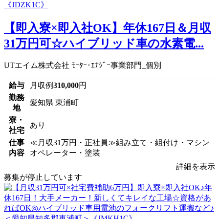
【即入寮×即入社OK】年休167日＆月収
31万円可☆ハイブリッド車の水素電...
UTエイム株式会社 ﾓｰﾀｰ･ｴﾅｼﾞｰ事業部門_個別
給与
月収例
310,000
円
勤務
愛知県 東浦町
地
寮・
あり
社宅
仕事
≪月収31万円・正社員≫組み立て・組付け・マシン
内容
オペレーター・塗装
詳細を表示
募集が停止しています