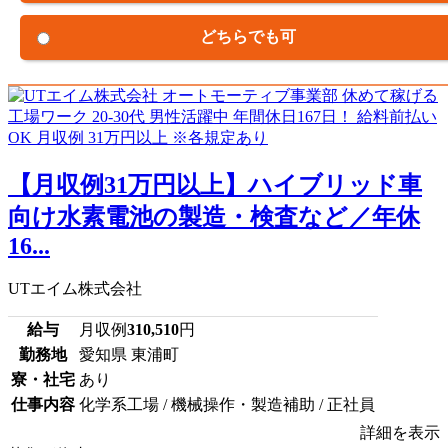
どちらでも可
【月収例31万円以上】ハイブリッド車
向け水素電池の製造・検査など／年休
16...
UTエイム株式会社
給与
月収例
310,510
円
勤務地
愛知県 東浦町
寮・社宅
あり
仕事内容
化学系工場 / 機械操作・製造補助 / 正社員
詳細を表示