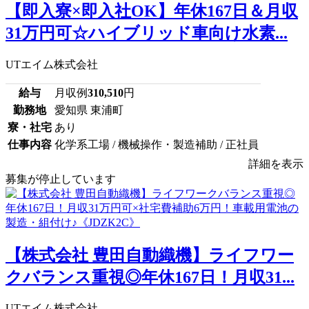
【即入寮×即入社OK】年休167日＆月収
31万円可☆ハイブリッド車向け水素...
UTエイム株式会社
給与
月収例
310,510
円
勤務地
愛知県 東浦町
寮・社宅
あり
仕事内容
化学系工場 / 機械操作・製造補助 / 正社員
詳細を表示
募集が停止しています
【株式会社 豊田自動織機】ライフワー
クバランス重視◎年休167日！月収31...
UTエイム株式会社