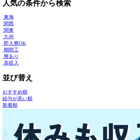
人気の条件から検索
東海
関西
関東
九州
即入寮OK
期間工
寮あり
高収入
並び替え
おすすめ順
給与が高い順
新着順