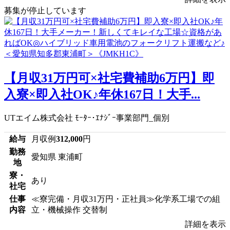
募集が停止しています
【月収31万円可×社宅費補助6万円】即
入寮×即入社OK♪年休167日！大手...
UTエイム株式会社 ﾓｰﾀｰ･ｴﾅｼﾞｰ事業部門_個別
給与
月収例
312,000
円
勤務
愛知県 東浦町
地
寮・
あり
社宅
仕事
≪寮完備・月収31万円・正社員≫化学系工場での組
内容
立・機械操作 交替制
詳細を表示