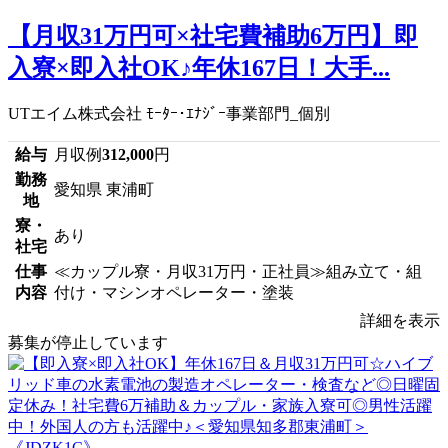
【月収31万円可×社宅費補助6万円】即
入寮×即入社OK♪年休167日！大手...
UTエイム株式会社 ﾓｰﾀｰ･ｴﾅｼﾞｰ事業部門_個別
給与
月収例
312,000
円
勤務
愛知県 東浦町
地
寮・
あり
社宅
仕事
≪カップル寮・月収31万円・正社員≫組み立て・組
内容
付け・マシンオペレーター・塗装
詳細を表示
募集が停止しています