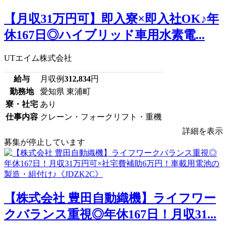
【月収31万円可】即入寮×即入社OK♪年
休167日◎ハイブリッド車用水素電...
UTエイム株式会社
給与
月収例
312,834
円
勤務地
愛知県 東浦町
寮・社宅
あり
仕事内容
クレーン・フォークリフト・重機
詳細を表示
募集が停止しています
【株式会社 豊田自動織機】ライフワー
クバランス重視◎年休167日！月収31...