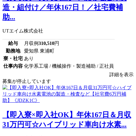
造・組付け／年休167日！／社宅費補
助...
UTエイム株式会社
給与
月収例
310,510
円
勤務地
愛知県 東浦町
寮・社宅
あり
仕事内容
化学系工場 / 機械操作・製造補助 / 正社員
詳細を表示
募集が停止しています
【即入寮×即入社OK】年休167日＆月収
31万円可☆ハイブリッド車向け水素...