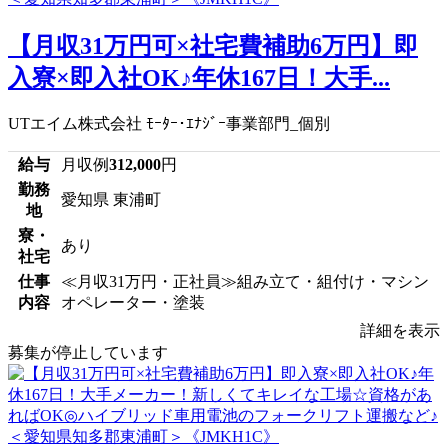
【月収31万円可×社宅費補助6万円】即
入寮×即入社OK♪年休167日！大手...
UTエイム株式会社 ﾓｰﾀｰ･ｴﾅｼﾞｰ事業部門_個別
給与
月収例
312,000
円
勤務
愛知県 東浦町
地
寮・
あり
社宅
仕事
≪月収31万円・正社員≫組み立て・組付け・マシン
内容
オペレーター・塗装
詳細を表示
募集が停止しています