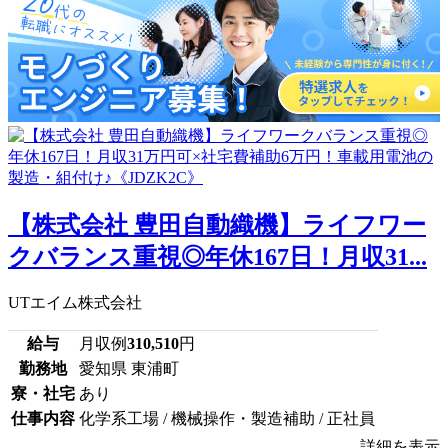
【株式会社 豊田自動織機】ライフワー
クバランス重視◎年休167日！月収31...
UTエイム株式会社
給与
月収例
310,510
円
勤務地
愛知県 東浦町
寮・社宅
あり
仕事内容
化学系工場 / 機械操作・製造補助 / 正社員
詳細を表示