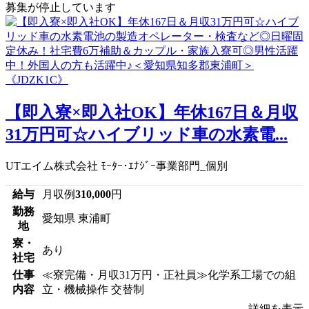
募集が停止しています
【即入寮×即入社OK】年休167日＆月収
31万円可☆ハイブリッド車の水素電...
UTエイム株式会社 ﾓｰﾀｰ･ｴﾅｼﾞｰ事業部門_個別
給与
月収例
310,000
円
勤務
愛知県 東浦町
地
寮・
あり
社宅
仕事
≪寮完備・月収31万円・正社員≫化学系工場での組
内容
立・機械操作 交替制
詳細を表示