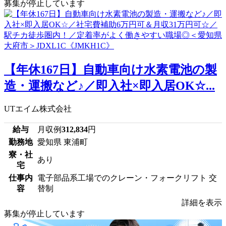
募集が停止しています
【年休167日】自動車向け水素電池の製
造・運搬など♪／即入社×即入居OK☆...
UTエイム株式会社
給与
月収例
312,834
円
勤務地
愛知県 東浦町
寮・社
あり
宅
仕事内
電子部品系工場でのクレーン・フォークリフト 交
容
替制
詳細を表示
募集が停止しています