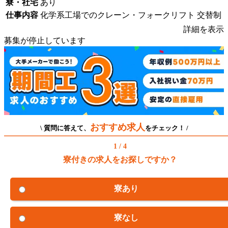
寮・社宅
あり
仕事内容
化学系工場でのクレーン・フォークリフト 交替制
詳細を表示
募集が停止しています
おすすめ求人
\ 質問に答えて、
をチェック！ /
1 / 4
寮付きの求人をお探しですか？
寮あり
寮なし