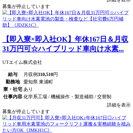
募集が停止しています
【即入寮×即入社OK】年休167日＆月収
31万円可☆ハイブリッド車向け水素...
UTエイム株式会社
給与
月収例
310,510
円
勤務地
愛知県 東浦町
寮・社宅
あり
仕事内容
化学系工場 / 機械操作・製造補助 / 交替制
詳細を表示
募集が停止しています