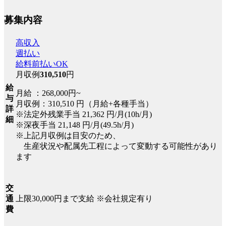
募集内容
高収入
週払い
給料前払いOK
月収例
310,510
円
給
月給 ：268,000円~
与
月収例：310,510 円（月給+各種手当）
詳
※法定外残業手当 21,362 円/月(10h/月)
細
※深夜手当 21,148 円/月(49.5h/月)
※上記月収例は目安のため、
生産状況や配属先工程によって変動する可能性があり
ます
交
上限30,000円まで支給 ※会社規定有り
通
費