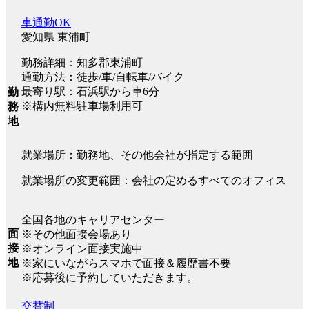
車通勤OK
愛知県 東浦町
勤務詳細：知多郡東浦町
通勤方法：徒歩/車/自転車/バイク
最寄り駅：石浜駅から車6分
勤
※構内無料駐車場利用可
務
地
就業場所：勤務地、その他会社が指定する範囲
就業場所の変更範囲：会社の定めるすべてのオフィス
全国各地のキャリアセンター
面
※その他面接会場あり
接
※オンライン面接実施中
地
※家にいながらスマホで面接＆履歴書不要
※応募後に予約していただきます。
交替制