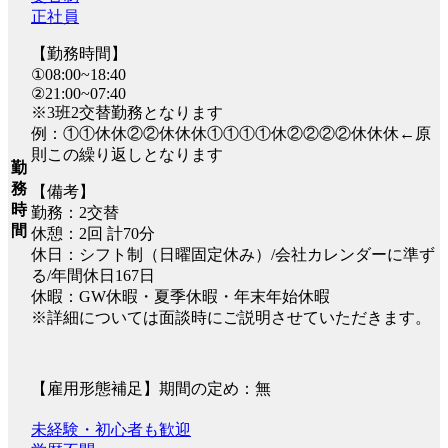
正社員
【勤務時間】
①08:00~18:40
②21:00~07:40
※3班2交替勤務となります
例：①①休休②②休休休①①①①休②②②②休休休←原
則この繰り返しとなります
勤
務
【備考】
時
勤務：2交替
間
休憩：2回 計70分
休日：シフト制（日曜固定休み）/会社カレンダーに準ず
る/年間休日167日
休暇：GW休暇・夏季休暇・年末年始休暇
※詳細については面談時にご説明させていただきます。
【雇用形態補足】期間の定め：無
未経験・初心者も歓迎