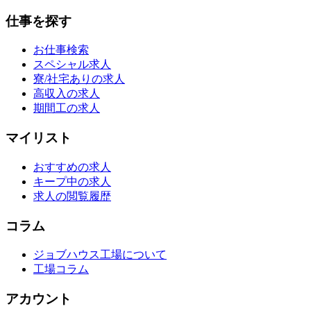
仕事を探す
お仕事検索
スペシャル求人
寮/社宅ありの求人
高収入の求人
期間工の求人
マイリスト
おすすめの求人
キープ中の求人
求人の閲覧履歴
コラム
ジョブハウス工場について
工場コラム
アカウント