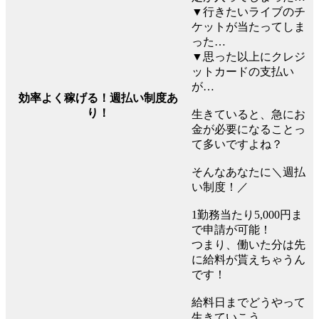
▼行きたいライブのチ
ケットが当たってしま
った…
▼思った以上にクレジ
ットカードの支払い
が…
効率よく稼げる！週払い制度あ
り！
生きていると、急にお
金が必要になることっ
て多いですよね？
そんなあなたに＼週払
い制度！／
1勤務当たり5,000円ま
で申請が可能！
つまり、働いた分は先
に給料が貰えちゃうん
です！
給料日までどうやって
生きていこう…