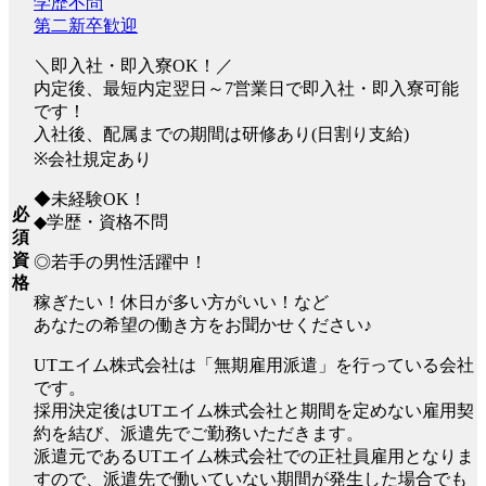
学歴不問
第二新卒歓迎
＼即入社・即入寮OK！／
内定後、最短内定翌日～7営業日で即入社・即入寮可能
です！
入社後、配属までの期間は研修あり(日割り支給)
※会社規定あり
◆未経験OK！
必
◆学歴・資格不問
須
資
◎若手の男性活躍中！
格
稼ぎたい！休日が多い方がいい！など
あなたの希望の働き方をお聞かせください♪
UTエイム株式会社は「無期雇用派遣」を行っている会社
です。
採用決定後はUTエイム株式会社と期間を定めない雇用契
約を結び、派遣先でご勤務いただきます。
派遣元であるUTエイム株式会社での正社員雇用となりま
すので、派遣先で働いていない期間が発生した場合でも