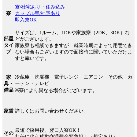
寮/社宅あり・住み込み
カップル寮/社宅あり
寮
即入寮OK
サイズは、1ルーム、1DKや家族寮（2DK、3DK）な
部屋
どがございます。
タイ
家族寮も相談できますが、就業時期によって用意でき
プ
ない場合もございますので面接時に聞いていただけま
すと幸いです。
冷蔵庫 洗濯機 電子レンジ エアコン その他 カ
家
ーテン・テレビ
具・
備品
※寮により異なる場合がございます。
詳しくはお問い合わせください。
家賃
最短で採用後、翌日入寮OK！
その
赴任に伴う移動交通費全額負担！（規定あり）