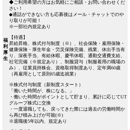
◆ご利用希望の方はお気軽にご相談・お問い合わせくだ
さい！
◆通話ができない方も応募後はメール・チャットでのや
り取りが可能！
※一部社内規定あり
【待遇】
福
昇給昇格、株式付与制度（※）、社会保険・雇用保険・
利
健康保険・厚生年金・労災保険完備、残業、休出手当有
厚
り、深夜手当、有給休暇、慶弔休暇、通勤交通費支給、
生
社宅完備（※規定あり）、制服貸与（制服着用の職場の
み）、従業員持株会、資格取得制度あり、定年満60歳
（再雇用として原則65歳迄就業）
※株式付与制度（新制度スタート）
「働いた時間が、株になる。」
・働いた時間がポイントとして貯まり、累計に応じてUT
グループ株式に交換
・一度退職しても、戻ってきた際には過去の労働時間か
ら再び積み上げが可能(※)
※退職後5年以内、規定あり