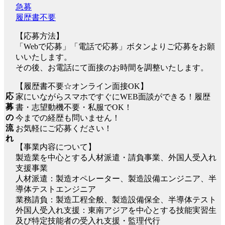
急募
履歴書不要
【応募方法】
「Webで応募」「電話で応募」ボタンよりご応募をお願
いいたします。
その後、お電話にて面接のお時間を調整いたします。
【履歴書不要☆オンライン面接OK】
応
家にいながらスマホですぐにWEB面談ができる！履歴
募
書・志望動機不要・私服でOK！
の
今までの経歴も問いません！
流
お気軽にご応募ください！
れ
【事業内容について】
製造業を中心とする人材派遣・請負事業、外国人受入れ
支援事業
人材派遣：製造オペレーター、製造設備エンジニア、半
導体テストエンジニア
業務請負：製造工程全般、製造設備保全、半導体テスト
外国人受入れ支援：東南アジアを中心とする技能実習生
及び特定技能者の受入れ支援・監理代行