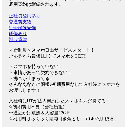
雇用契約は継続されます。
正社員登用あり
交通費支給
社会保険完備
研修あり
制服貸与
＜新制度＞スマホ貸出サービススタート！
ご応募から最短1日※でスマホをGET!!
・スマホを持っていない！
・事情があって契約できない！
・携帯が止まってる！
そんなあなたに朗報♪初期費用なしで入社時にスマホを
お渡しします！
入社時にUTが法人契約したスマホをスグ持てる♪
☆初期費用不要（会社負担）
☆通話かけ放題＆大容量12GB
☆利用料はらくらく給与引き落とし（¥6,402/月 税込）