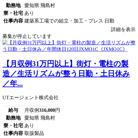
勤務地
愛知県 飛島村
寮・社宅
あり
仕事内容
建築系工場での組立・加工・プレス 日勤
詳細を表示
募集が停止しています
【月収例31万円以上】街灯・電柱の製
造／生活リズムが整う日勤・土日休み
／年...
UTエージェント株式会社
給与
月収例
316,000
円
勤務地
愛知県 飛島村
寮・社宅
あり
仕事内容
取扱製品