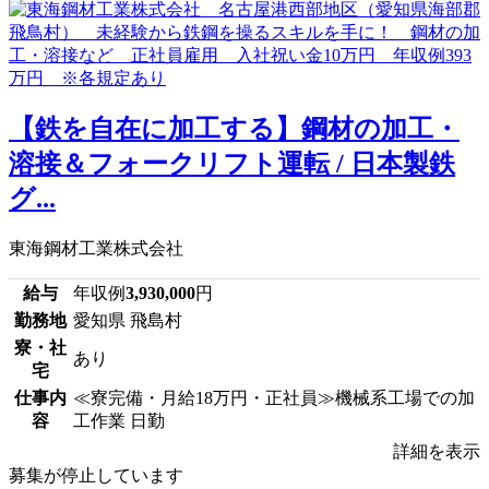
【鉄を自在に加工する】鋼材の加工・
溶接＆フォークリフト運転 / 日本製鉄
グ...
東海鋼材工業株式会社
給与
年収例
3,930,000
円
勤務地
愛知県 飛島村
寮・社
あり
宅
仕事内
≪寮完備・月給18万円・正社員≫機械系工場での加
容
工作業 日勤
詳細を表示
募集が停止しています