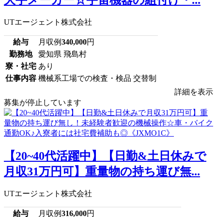
大手メーカー☆宇宙機器の組付け・...
UTエージェント株式会社
給与
月収例
340,000
円
勤務地
愛知県 飛島村
寮・社宅
あり
仕事内容
機械系工場での検査・検品 交替制
詳細を表示
募集が停止しています
【20~40代活躍中】【日勤&土日休みで
月収31万円可】重量物の持ち運び無...
UTエージェント株式会社
給与
月収例
316,000
円