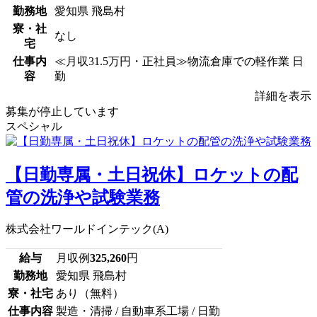
勤務地
愛知県 飛島村
寮・社
なし
宅
仕事内
≪月収31.5万円・正社員≫物流倉庫での軽作業 日
容
勤
詳細を表示
募集が停止しています
スペシャル
【日勤専属・土日祝休】ロケットの配
管の洗浄や試験業務
株式会社ワールドインテック(A)
給与
月収例
325,260
円
勤務地
愛知県 飛島村
寮・社宅
あり（無料）
仕事内容
製造・清掃 / 自動車系工場 / 日勤