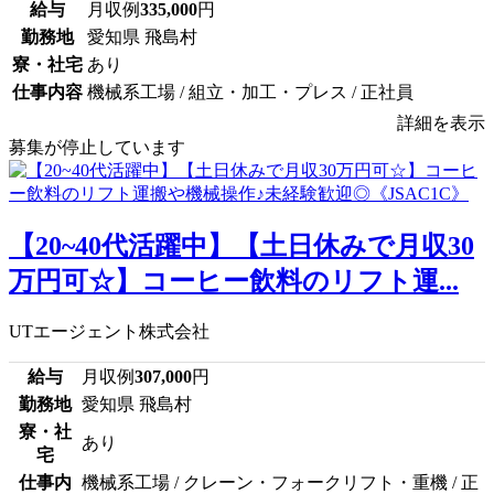
給与
月収例
335,000
円
勤務地
愛知県 飛島村
寮・社宅
あり
仕事内容
機械系工場 / 組立・加工・プレス / 正社員
詳細を表示
募集が停止しています
【20~40代活躍中】【土日休みで月収30
万円可☆】コーヒー飲料のリフト運...
UTエージェント株式会社
給与
月収例
307,000
円
勤務地
愛知県 飛島村
寮・社
あり
宅
仕事内
機械系工場 / クレーン・フォークリフト・重機 / 正