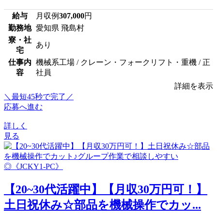
給与
月収例
307,000
円
勤務地
愛知県 飛島村
寮・社
あり
宅
仕事内
機械系工場 / クレーン・フォークリフト・重機 / 正
容
社員
詳細を表示
＼最短45秒で完了／
応募へ進む
詳しく
見る
【20~30代活躍中】【月収30万円可！】
土日祝休み☆部品を機械操作でカッ...