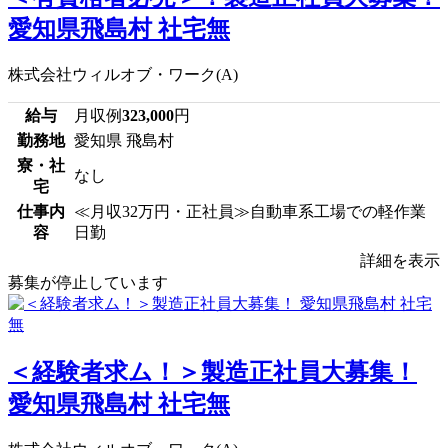
愛知県飛島村 社宅無
株式会社ウィルオブ・ワーク(A)
給与
月収例
323,000
円
勤務地
愛知県 飛島村
寮・社
なし
宅
仕事内
≪月収32万円・正社員≫自動車系工場での軽作業
容
日勤
詳細を表示
募集が停止しています
＜経験者求ム！＞製造正社員大募集！
愛知県飛島村 社宅無