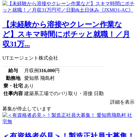
【未経験から溶接やクレーン作業な
ど】スキマ時間にポチッと就職！／月
収31万...
UTエージェント株式会社
給与
月収例
316,000
円
勤務地
愛知県 飛島村
寮・社宅
あり
仕事内容
建築系工場でのバリ取り・溶接 日勤
詳細を表示
募集が停止しています
＜有資格者必見＞！製造正社員大募集！