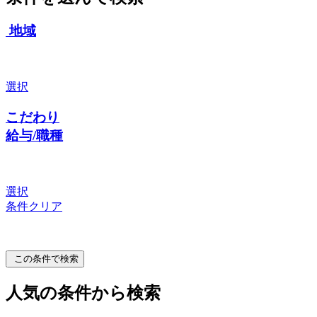
地域
選択
こだわり
給与/職種
選択
条件クリア
この条件で検索
人気の条件から検索