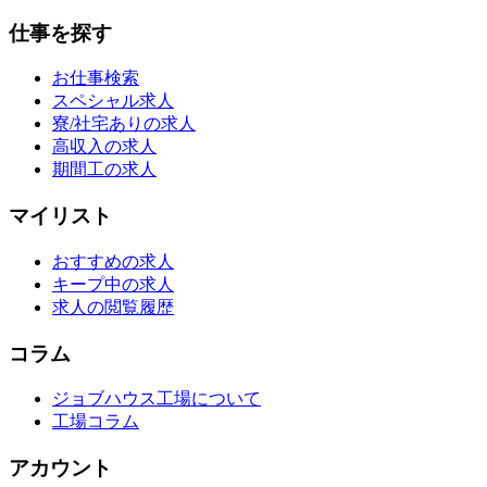
仕事を探す
お仕事検索
スペシャル求人
寮/社宅ありの求人
高収入の求人
期間工の求人
マイリスト
おすすめの求人
キープ中の求人
求人の閲覧履歴
コラム
ジョブハウス工場について
工場コラム
アカウント