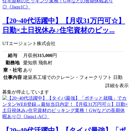
【20~40代活躍中】【月収31万円可☆】
日勤×土日祝休み♪住宅資材のピッ...
UTエージェント株式会社
給与
月収例
315,000
円
勤務地
愛知県 飛島村
寮・社宅
あり
仕事内容
建築系工場でのクレーン・フォークリフト 日勤
詳細を表示
募集が停止しています
【20~40代活躍中】【タイパ最強】「ポ