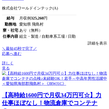
株式会社ワールドインテック(A)
給与
月収例
325,260
円
勤務地
愛知県 飛島村
寮・社宅
あり（無料）
仕事内容
組立・製造 / 自動車系工場 / 日勤
詳細を表示
＼最短45秒で完了／
応募へ進む
詳しく
見る
【高時給1600円で月収34万円可☆】力
仕事ほぼなし！物流倉庫でコンテナ