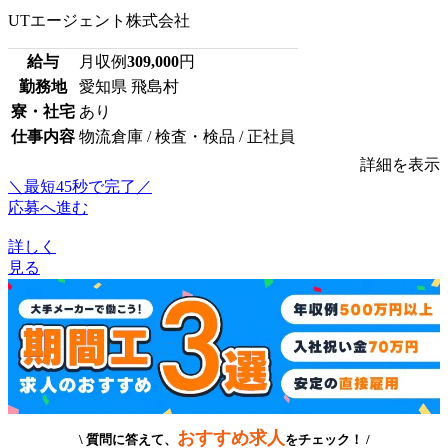
UTエージェント株式会社
給与
月収例
309,000
円
勤務地
愛知県 飛島村
寮・社宅
あり
仕事内容
物流倉庫 / 検査・検品 / 正社員
詳細を表示
＼最短45秒で完了／
応募へ進む
詳しく
見る
おすすめ求人
\ 質問に答えて、
をチェック！ /