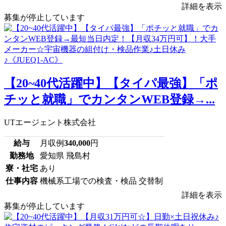
詳細を表示
募集が停止しています
【20~40代活躍中】【タイパ最強】「ポ
チッと就職」でカンタンWEB登録→...
UTエージェント株式会社
給与
月収例
340,000
円
勤務地
愛知県 飛島村
寮・社宅
あり
仕事内容
機械系工場での検査・検品 交替制
詳細を表示
募集が停止しています