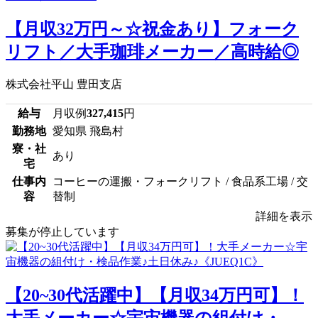
【月収32万円～☆祝金あり】フォーク
リフト／大手珈琲メーカー／高時給◎
株式会社平山 豊田支店
給与
月収例
327,415
円
勤務地
愛知県 飛島村
寮・社
あり
宅
仕事内
コーヒーの運搬・フォークリフト / 食品系工場 / 交
容
替制
詳細を表示
募集が停止しています
【20~30代活躍中】【月収34万円可】！