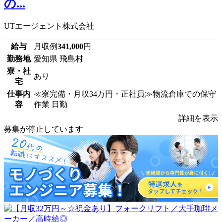
の...
UTエージェント株式会社
給与
月収例
341,000
円
勤務地
愛知県 飛島村
寮・社
あり
宅
仕事内
≪寮完備・月収34万円・正社員≫物流倉庫での保守
容
作業 日勤
詳細を表示
募集が停止しています