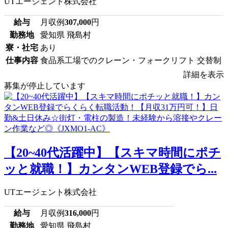
UTエージェント株式会社
給与
月収例
307,000
円
勤務地
愛知県 飛島村
寮・社宅
あり
仕事内容
食品系工場でのクレーン・フォークリフト 交替制
詳細を表示
募集が停止しています
【20~40代活躍中】【スキマ時間にポチ
ッと就職！】カンタンWEB登録でら...
UTエージェント株式会社
給与
月収例
316,000
円
勤務地
愛知県 飛島村