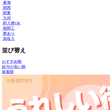
東海
関西
関東
九州
即入寮OK
期間工
寮あり
高収入
並び替え
おすすめ順
給与が高い順
新着順