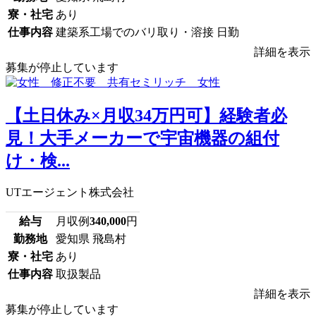
寮・社宅
あり
仕事内容
建築系工場でのバリ取り・溶接 日勤
詳細を表示
募集が停止しています
【土日休み×月収34万円可】経験者必
見！大手メーカーで宇宙機器の組付
け・検...
UTエージェント株式会社
給与
月収例
340,000
円
勤務地
愛知県 飛島村
寮・社宅
あり
仕事内容
取扱製品
詳細を表示
募集が停止しています