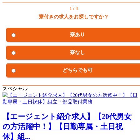
1 / 4
寮付きの求人をお探しですか？
寮あり
寮なし
どちらでも可
スペシャル
【エージェント紹介求人】【20代男女
の方活躍中！】【日勤専属・土日祝
休】組...