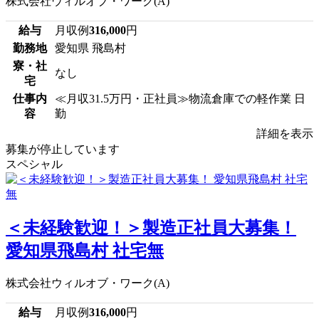
株式会社ウィルオブ・ワーク(A)
給与
月収例
316,000
円
勤務地
愛知県 飛島村
寮・社
なし
宅
仕事内
≪月収31.5万円・正社員≫物流倉庫での軽作業 日
容
勤
詳細を表示
募集が停止しています
スペシャル
＜未経験歓迎！＞製造正社員大募集！
愛知県飛島村 社宅無
株式会社ウィルオブ・ワーク(A)
給与
月収例
316,000
円