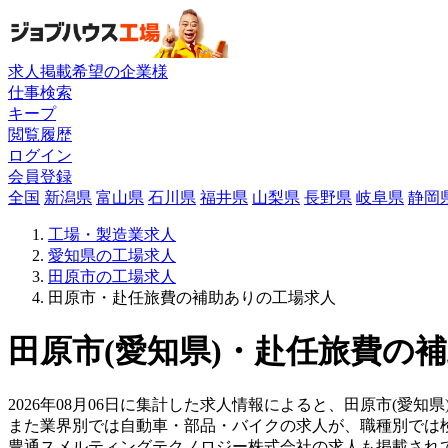
求人掲載希望の企業様
仕事検索
キープ
閲覧履歴
ログイン
会員登録
全国
新潟県
富山県
石川県
福井県
山梨県
長野県
岐阜県
静岡
工場・製造業求人
愛知県の工場求人
田原市の工場求人
田原市・赴任旅費の補助ありの工場求人
田原市(愛知県)・赴任旅費の補
2026年08月06日に集計した求人情報によると、田原市(愛知県
また業界別では自動車・部品・バイクの求人が、職種別では
豊通スメルティングテクノロジー株式会社の求人も掲載され