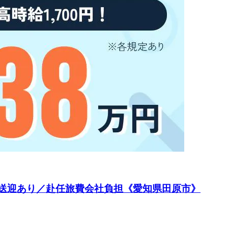
円／送迎あり／赴任旅費会社負担《愛知県田原市》