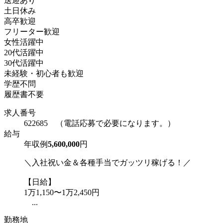
送迎あり
土日休み
高卒歓迎
フリーター歓迎
女性活躍中
20代活躍中
30代活躍中
未経験・初心者も歓迎
学歴不問
履歴書不要
求人番号
622685 （電話応募で必要になります。）
給与
年収例
5,600,000
円
＼入社祝い金＆各種手当でガッツリ稼げる！／
【日給】
1万1,150〜1万2,450円
...
勤務地