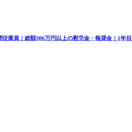
間従業員｜総額306万円以上の慰労金・報奨金｜1年