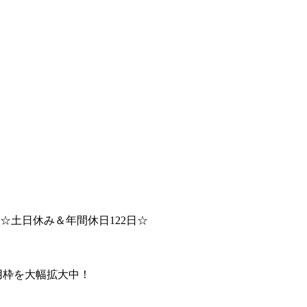
☆土日休み＆年間休日122日☆
用枠を大幅拡大中！