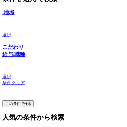
地域
選択
こだわり
給与/職種
選択
条件クリア
この条件で検索
人気の条件から検索