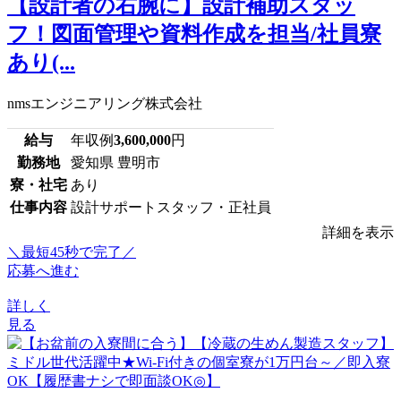
【設計者の右腕に】設計補助スタッ
フ！図面管理や資料作成を担当/社員寮
あり(...
nmsエンジニアリング株式会社
給与
年収例
3,600,000
円
勤務地
愛知県 豊明市
寮・社宅
あり
仕事内容
設計サポートスタッフ・正社員
詳細を表示
＼最短45秒で完了／
応募へ進む
詳しく
見る