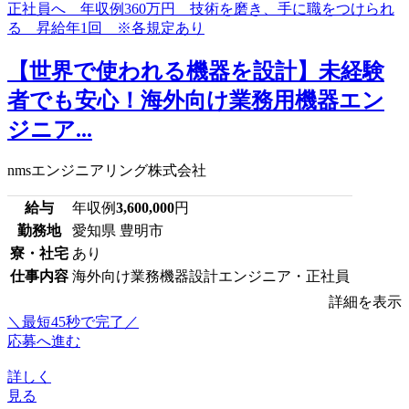
【世界で使われる機器を設計】未経験
者でも安心！海外向け業務用機器エン
ジニア...
nmsエンジニアリング株式会社
給与
年収例
3,600,000
円
勤務地
愛知県 豊明市
寮・社宅
あり
仕事内容
海外向け業務機器設計エンジニア・正社員
詳細を表示
＼最短45秒で完了／
応募へ進む
詳しく
見る