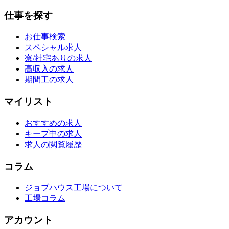
仕事を探す
お仕事検索
スペシャル求人
寮/社宅ありの求人
高収入の求人
期間工の求人
マイリスト
おすすめの求人
キープ中の求人
求人の閲覧履歴
コラム
ジョブハウス工場について
工場コラム
アカウント