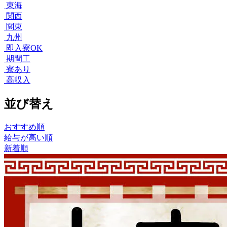
東海
関西
関東
九州
即入寮OK
期間工
寮あり
高収入
並び替え
おすすめ順
給与が高い順
新着順