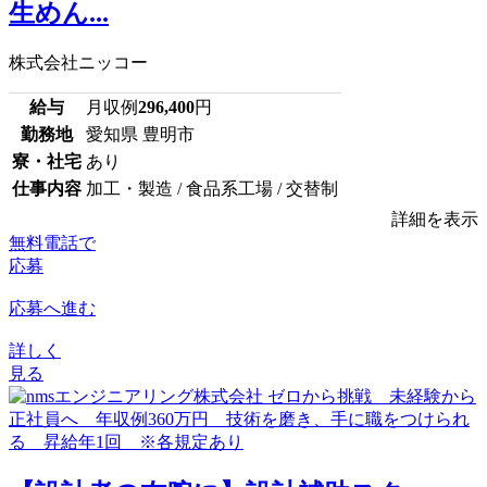
生めん...
株式会社ニッコー
給与
月収例
296,400
円
勤務地
愛知県 豊明市
寮・社宅
あり
仕事内容
加工・製造 / 食品系工場 / 交替制
詳細を表示
無料電話で
応募
応募へ進む
詳しく
見る