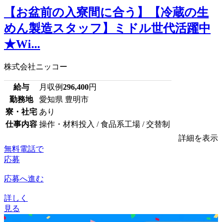
【お盆前の入寮間に合う】【冷蔵の生
めん製造スタッフ】ミドル世代活躍中
★Wi...
株式会社ニッコー
給与
月収例
296,400
円
勤務地
愛知県 豊明市
寮・社宅
あり
仕事内容
操作・材料投入 / 食品系工場 / 交替制
詳細を表示
無料電話で
応募
応募へ進む
詳しく
見る