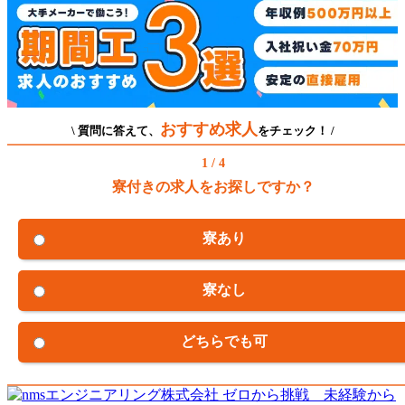
おすすめ求人
\ 質問に答えて、
をチェック！ /
1 / 4
寮付きの求人をお探しですか？
寮あり
寮なし
どちらでも可