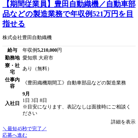
【期間従業員】豊田自動織機／自動車部
品などの製造業務で年収例521万円を目
指せる
株式会社豊田自動織機
給与
年収例
5,210,000
円
勤務地
愛知県 大府市
寮・社
あり（無料）
宅
仕事内
《豊田織機期間工》自動車部品などの製造業務
容
9月
1日
3日
8日
入社日
※目安になります、表記なしは面接時にご相談く
ださい
詳細を表示
＼最短45秒で完了／
応募へ進む