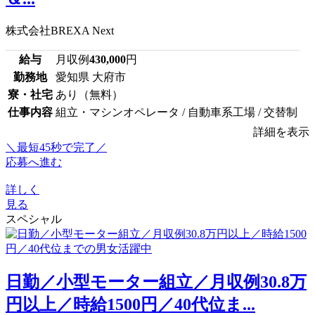
株式会社BREXA Next
給与
月収例
430,000
円
勤務地
愛知県 大府市
寮・社宅
あり（無料）
仕事内容
組立・マシンオペレータ / 自動車系工場 / 交替制
詳細を表示
＼最短45秒で完了／
応募へ進む
詳しく
見る
スペシャル
日勤／小型モーター組立／月収例30.8万
円以上／時給1500円／40代位ま...