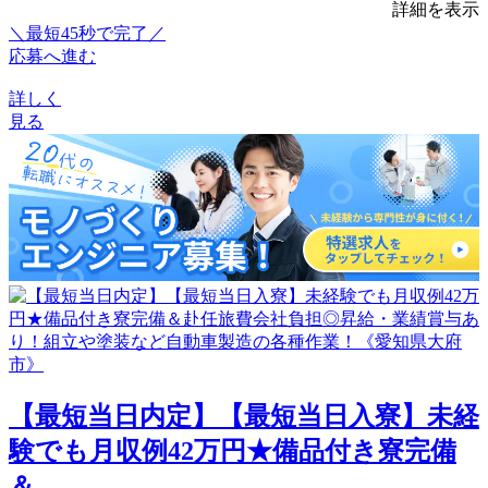
詳細を表示
＼最短45秒で完了／
応募へ進む
詳しく
見る
【最短当日内定】【最短当日入寮】未経
験でも月収例42万円★備品付き寮完備
＆...