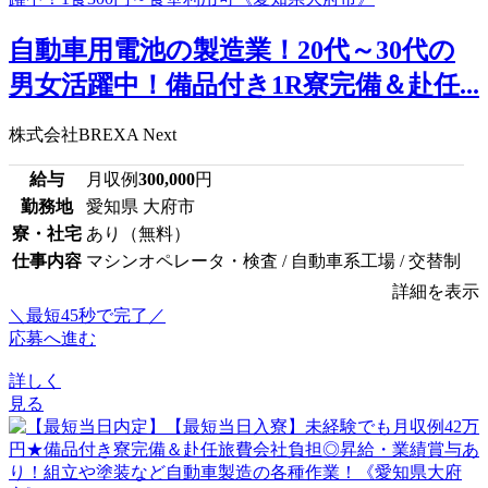
自動車用電池の製造業！20代～30代の
男女活躍中！備品付き1R寮完備＆赴任...
株式会社BREXA Next
給与
月収例
300,000
円
勤務地
愛知県 大府市
寮・社宅
あり（無料）
仕事内容
マシンオペレータ・検査 / 自動車系工場 / 交替制
詳細を表示
＼最短45秒で完了／
応募へ進む
詳しく
見る