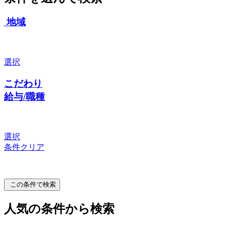
地域
選択
こだわり
給与/職種
選択
条件クリア
この条件で検索
人気の条件から検索