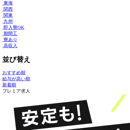
東海
関西
関東
九州
即入寮OK
期間工
寮あり
高収入
並び替え
おすすめ順
給与が高い順
新着順
プレミア求人