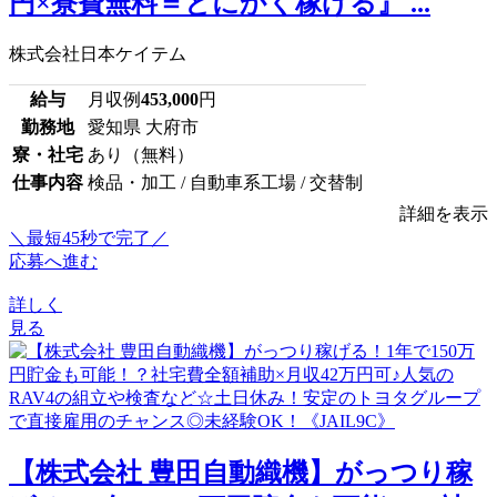
円×寮費無料＝とにかく稼げる』 ...
株式会社日本ケイテム
給与
月収例
453,000
円
勤務地
愛知県 大府市
寮・社宅
あり（無料）
仕事内容
検品・加工 / 自動車系工場 / 交替制
詳細を表示
＼最短45秒で完了／
応募へ進む
詳しく
見る
【株式会社 豊田自動織機】がっつり稼