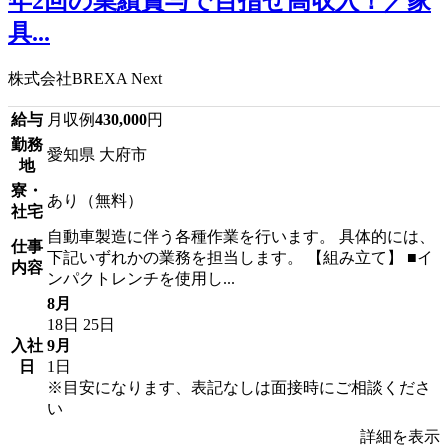
年2回の業績賞与で目指せ高収入！／家
具...
株式会社BREXA Next
給与
月収例
430,000
円
勤務
愛知県 大府市
地
寮・
あり（無料）
社宅
自動車製造に伴う各種作業を行います。 具体的には、
仕事
下記いずれかの業務を担当します。 【組み立て】 ■イ
内容
ンパクトレンチを使用し...
8月
18日
25日
入社
9月
日
1日
※目安になります、表記なしは面接時にご相談くださ
い
詳細を表示