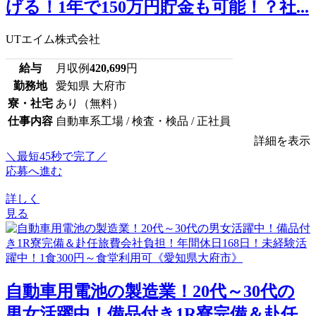
げる！1年で150万円貯金も可能！？社...
UTエイム株式会社
給与
月収例
420,699
円
勤務地
愛知県 大府市
寮・社宅
あり（無料）
仕事内容
自動車系工場 / 検査・検品 / 正社員
詳細を表示
＼最短45秒で完了／
応募へ進む
詳しく
見る
自動車用電池の製造業！20代～30代の
男女活躍中！備品付き1R寮完備＆赴任...