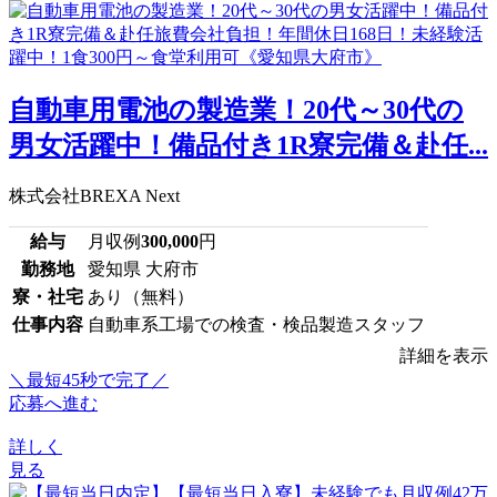
自動車用電池の製造業！20代～30代の
男女活躍中！備品付き1R寮完備＆赴任...
株式会社BREXA Next
給与
月収例
300,000
円
勤務地
愛知県 大府市
寮・社宅
あり（無料）
仕事内容
自動車系工場での検査・検品製造スタッフ
詳細を表示
＼最短45秒で完了／
応募へ進む
詳しく
見る