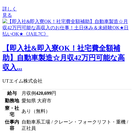
詳しく
見る
【即入社&即入寮OK！社宅費全額補
助】自動車製造☆月収42万円可能な高
収入...
UTエイム株式会社
給与
月収例
420,699
円
勤務地
愛知県 大府市
寮・社
あり（無料）
宅
仕事内
自動車系工場 / クレーン・フォークリフト・重機 /
容
正社員