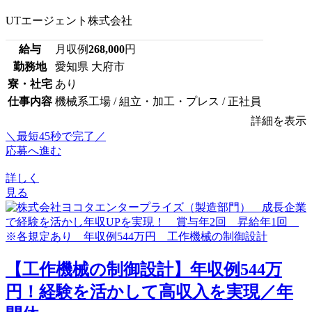
UTエージェント株式会社
給与
月収例
268,000
円
勤務地
愛知県 大府市
寮・社宅
あり
仕事内容
機械系工場 / 組立・加工・プレス / 正社員
詳細を表示
＼最短45秒で完了／
応募へ進む
詳しく
見る
【工作機械の制御設計】年収例544万
円！経験を活かして高収入を実現／年