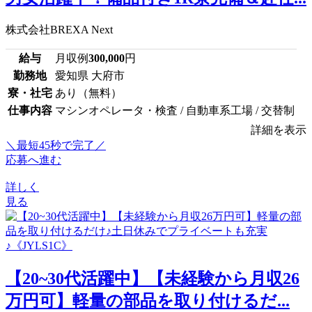
株式会社BREXA Next
給与
月収例
300,000
円
勤務地
愛知県 大府市
寮・社宅
あり（無料）
仕事内容
マシンオペレータ・検査 / 自動車系工場 / 交替制
詳細を表示
＼最短45秒で完了／
応募へ進む
詳しく
見る
【20~30代活躍中】【未経験から月収26
万円可】軽量の部品を取り付けるだ...