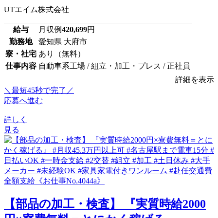
UTエイム株式会社
給与
月収例
420,699
円
勤務地
愛知県 大府市
寮・社宅
あり（無料）
仕事内容
自動車系工場 / 組立・加工・プレス / 正社員
詳細を表示
＼最短45秒で完了／
応募へ進む
詳しく
見る
【部品の加工・検査】 『実質時給2000