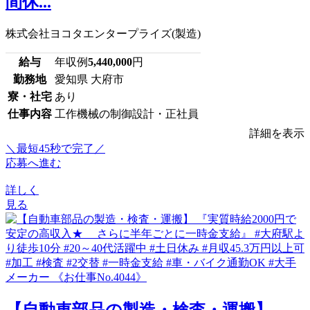
間休...
株式会社ヨコタエンタープライズ(製造)
給与
年収例
5,440,000
円
勤務地
愛知県 大府市
寮・社宅
あり
仕事内容
工作機械の制御設計・正社員
詳細を表示
＼最短45秒で完了／
応募へ進む
詳しく
見る
【自動車部品の製造・検査・運搬】