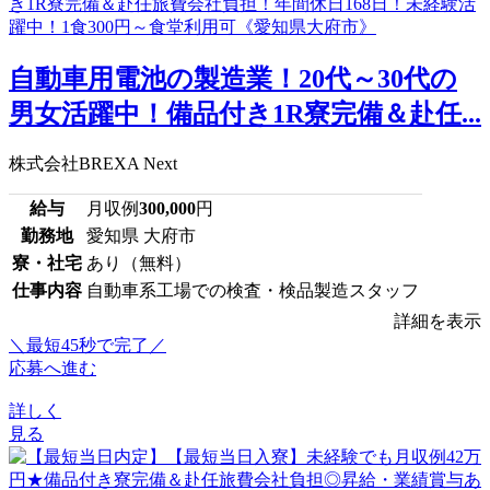
自動車用電池の製造業！20代～30代の
男女活躍中！備品付き1R寮完備＆赴任...
株式会社BREXA Next
給与
月収例
300,000
円
勤務地
愛知県 大府市
寮・社宅
あり（無料）
仕事内容
自動車系工場での検査・検品製造スタッフ
詳細を表示
＼最短45秒で完了／
応募へ進む
詳しく
見る