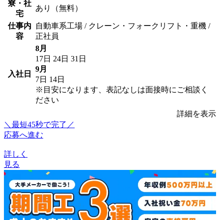
寮・社
あり（無料）
宅
仕事内
自動車系工場 / クレーン・フォークリフト・重機 /
容
正社員
8月
17日
24日
31日
9月
入社日
7日
14日
※目安になります、表記なしは面接時にご相談く
ださい
詳細を表示
＼最短45秒で完了／
応募へ進む
詳しく
見る