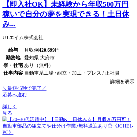
【即入社OK】未経験から年収500万円
稼いで自分の夢を実現できる！土日休
み...
UTエイム株式会社
給与
月収例
420,699
円
勤務地
愛知県 大府市
寮・社宅
あり（無料）
仕事内容
自動車系工場 / 組立・加工・プレス / 正社員
詳細を表示
＼最短45秒で完了／
応募へ進む
詳しく
見る