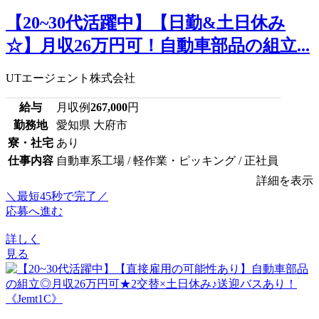
【20~30代活躍中】【日勤&土日休み
☆】月収26万円可！自動車部品の組立...
UTエージェント株式会社
給与
月収例
267,000
円
勤務地
愛知県 大府市
寮・社宅
あり
仕事内容
自動車系工場 / 軽作業・ピッキング / 正社員
詳細を表示
＼最短45秒で完了／
応募へ進む
詳しく
見る