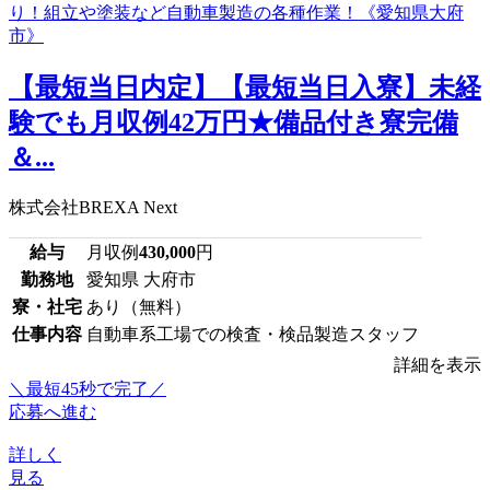
【最短当日内定】【最短当日入寮】未経
験でも月収例42万円★備品付き寮完備
＆...
株式会社BREXA Next
給与
月収例
430,000
円
勤務地
愛知県 大府市
寮・社宅
あり（無料）
仕事内容
自動車系工場での検査・検品製造スタッフ
詳細を表示
＼最短45秒で完了／
応募へ進む
詳しく
見る