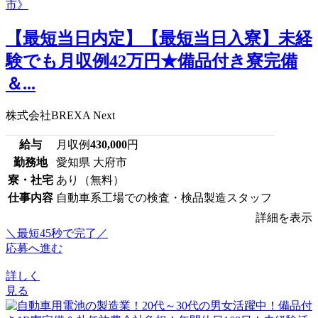
【最短当日内定】【最短当日入寮】未経
験でも月収例42万円★備品付き寮完備
＆...
株式会社BREXA Next
給与
月収例
430,000
円
勤務地
愛知県 大府市
寮・社宅
あり（無料）
仕事内容
自動車系工場での検査・検品製造スタッフ
詳細を表示
＼最短45秒で完了／
応募へ進む
詳しく
見る