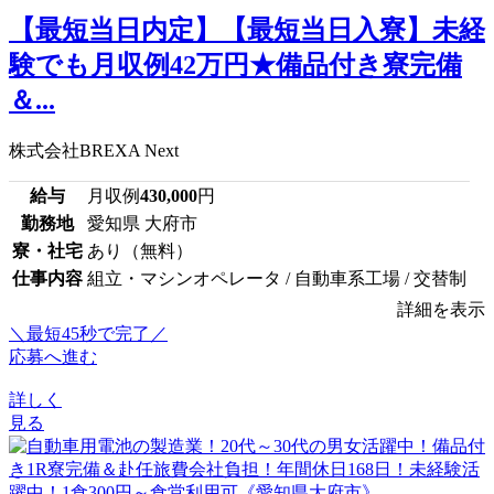
【最短当日内定】【最短当日入寮】未経
験でも月収例42万円★備品付き寮完備
＆...
株式会社BREXA Next
給与
月収例
430,000
円
勤務地
愛知県 大府市
寮・社宅
あり（無料）
仕事内容
組立・マシンオペレータ / 自動車系工場 / 交替制
詳細を表示
＼最短45秒で完了／
応募へ進む
詳しく
見る