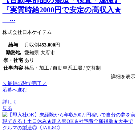
『実質時給2000円で安定の高収入★
...
株式会社日本ケイテム
給与
月収例
453,000
円
勤務地
愛知県 大府市
寮・社宅
あり
仕事内容
検品・加工 / 自動車系工場 / 交替制
詳細を表示
＼最短45秒で完了／
応募へ進む
詳しく
見る