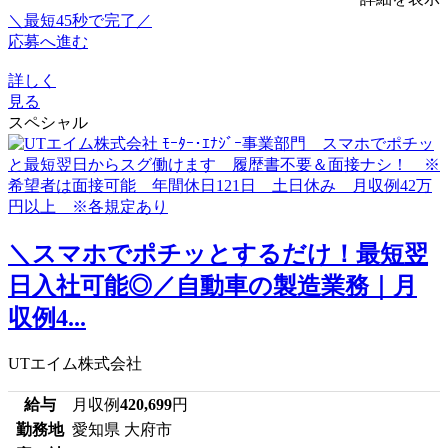
＼最短45秒で完了／
応募へ進む
詳しく
見る
スペシャル
＼スマホでポチッとするだけ！最短翌
日入社可能◎／自動車の製造業務｜月
収例4...
UTエイム株式会社
給与
月収例
420,699
円
勤務地
愛知県 大府市