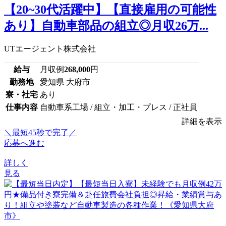
【20~30代活躍中】【直接雇用の可能性
あり】自動車部品の組立◎月収26万...
UTエージェント株式会社
給与
月収例
268,000
円
勤務地
愛知県 大府市
寮・社宅
あり
仕事内容
自動車系工場 / 組立・加工・プレス / 正社員
詳細を表示
＼最短45秒で完了／
応募へ進む
詳しく
見る