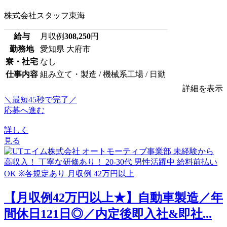
株式会社スタッフ東海
給与
月収例
308,250
円
勤務地
愛知県 大府市
寮・社宅
なし
仕事内容
組み立て・製造 / 機械系工場 / 日勤
詳細を表示
＼最短45秒で完了／
応募へ進む
詳しく
見る
【月収例42万円以上★】自動車製造／年
間休日121日◎／内定後即入社&即社...