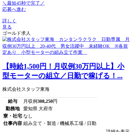
＼最短45秒で完了／
応募へ進む
詳しく
見る
ゴールド求人
【時給1,500円！月収例30万円以上】小
型モーターの組立／日勤で稼げる！...
株式会社スタッフ東海
給与
月収例
308,250
円
勤務地
愛知県 大府市
寮・社宅
なし
仕事内容
組み立て・製造 / 機械系工場 / 日勤
詳細を表示