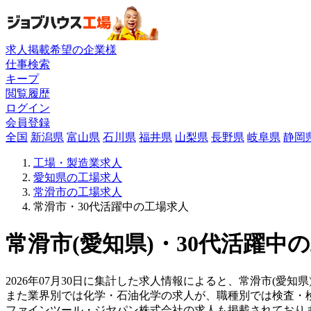
求人掲載希望の企業様
仕事検索
キープ
閲覧履歴
ログイン
会員登録
全国
新潟県
富山県
石川県
福井県
山梨県
長野県
岐阜県
静岡
工場・製造業求人
愛知県の工場求人
常滑市の工場求人
常滑市・30代活躍中の工場求人
常滑市(愛知県)・30代活躍中
2026年07月30日に集計した求人情報によると、常滑市(愛知県
また業界別では化学・石油化学の求人が、職種別では検査・
ファインツール・ジヤパン株式会社の求人も掲載されており