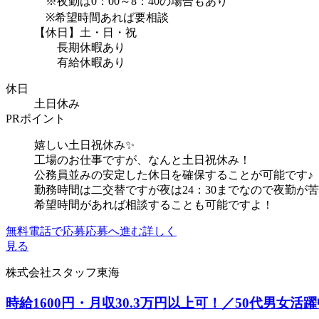
※夜勤は0：00～8：40の場合もあり
※希望時間あれば要相談
【休日】土・日・祝
長期休暇あり
有給休暇あり
休日
土日休み
PRポイント
嬉しい土日祝休み✨
工場のお仕事ですが、なんと土日祝休み！
公務員並みの安定した休日を確保することが可能です♪
勤務時間は二交替ですが夜は24：30までなので夜勤が
希望時間があれば相談することも可能ですよ！
無料電話で応募
応募へ進む
詳しく
見る
株式会社スタッフ東海
時給1600円・月収30.3万円以上可！／50代男