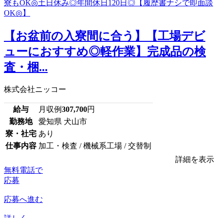
【お盆前の入寮間に合う】【工場デビ
ューにおすすめ◎軽作業】完成品の検
査・梱...
株式会社ニッコー
給与
月収例
307,700
円
勤務地
愛知県 犬山市
寮・社宅
あり
仕事内容
加工・検査 / 機械系工場 / 交替制
詳細を表示
無料電話で
応募
応募へ進む