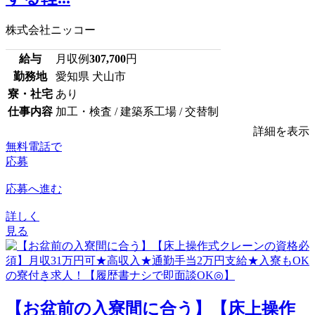
株式会社ニッコー
給与
月収例
307,700
円
勤務地
愛知県 犬山市
寮・社宅
あり
仕事内容
加工・検査 / 建築系工場 / 交替制
詳細を表示
無料電話で
応募
応募へ進む
詳しく
見る
【お盆前の入寮間に合う】【床上操作