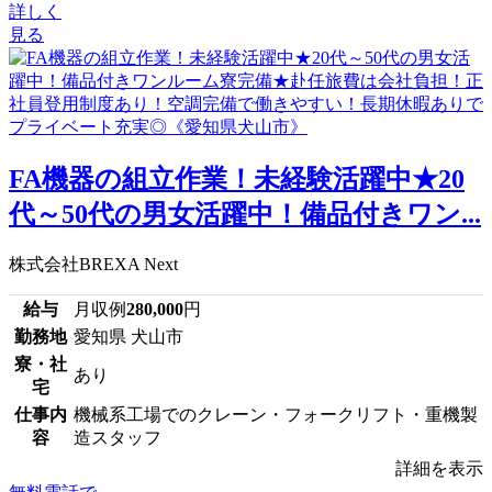
詳しく
見る
FA機器の組立作業！未経験活躍中★20
代～50代の男女活躍中！備品付きワン...
株式会社BREXA Next
給与
月収例
280,000
円
勤務地
愛知県 犬山市
寮・社
あり
宅
仕事内
機械系工場でのクレーン・フォークリフト・重機製
容
造スタッフ
詳細を表示