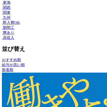
東海
関西
関東
九州
即入寮OK
期間工
寮あり
高収入
並び替え
おすすめ順
給与が高い順
新着順