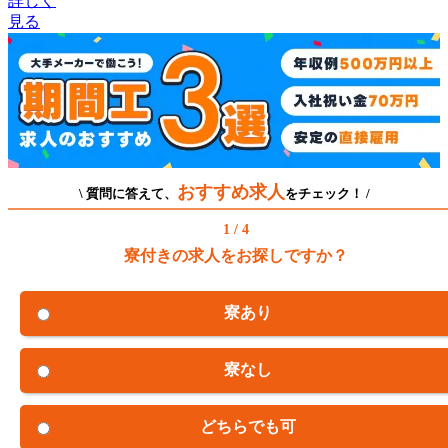
詳しく
見る
おすすめ求人
\ 質問に答えて、
をチェック！ /
1 / 4
寮付きの求人をお探しですか？
寮あり
寮なし
どちらでも可