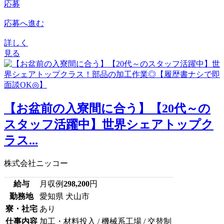
応募
応募へ進む
詳しく
見る
【お盆前の入寮間に合う】【20代～の
スタッフ活躍中】世界シェアトップク
ラス...
株式会社ニッコー
給与
月収例
298,200
円
勤務地
愛知県 犬山市
寮・社宅
あり
仕事内容
加工・材料投入 / 機械系工場 / 交替制