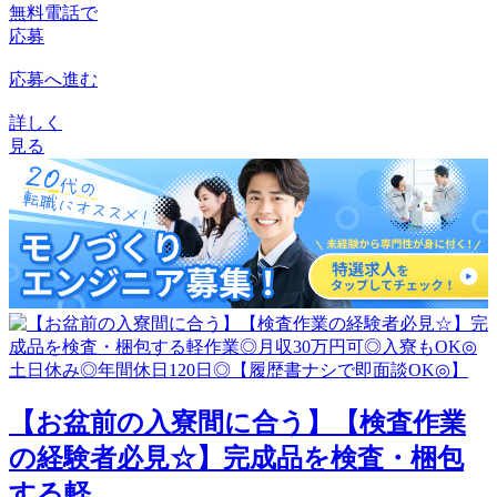
無料電話で
応募
応募へ進む
詳しく
見る
【お盆前の入寮間に合う】【検査作業
の経験者必見☆】完成品を検査・梱包
する軽...