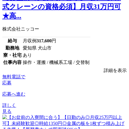
式クレーンの資格必須】月収31万円可
★高...
株式会社ニッコー
給与
月収例
317,600
円
勤務地
愛知県 犬山市
寮・社宅
あり
仕事内容
操作・運搬 / 機械系工場 / 交替制
詳細を表示
無料電話で
応募
応募へ進む
詳しく
見る