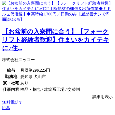
【お盆前の入寮間に合う】【フォーク
リフト経験者歓迎】住まいをカイテキ
に♪住...
株式会社ニッコー
給与
月収例
296,225
円
勤務地
愛知県 犬山市
寮・社宅
あり
仕事内容
検品・梱包 / 建築系工場 / 交替制
詳細を表示
無料電話で
応募