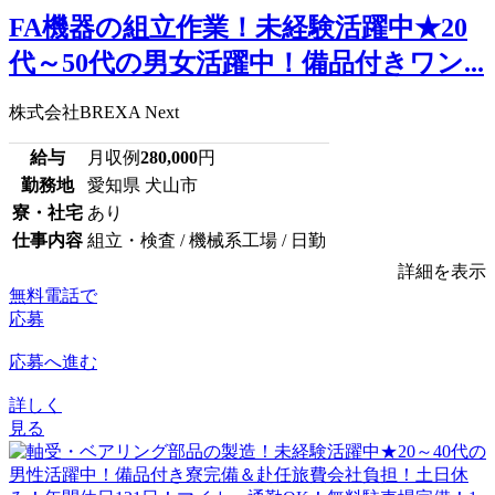
FA機器の組立作業！未経験活躍中★20
代～50代の男女活躍中！備品付きワン...
株式会社BREXA Next
給与
月収例
280,000
円
勤務地
愛知県 犬山市
寮・社宅
あり
仕事内容
組立・検査 / 機械系工場 / 日勤
詳細を表示
無料電話で
応募
応募へ進む
詳しく
見る