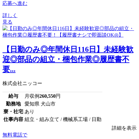
応募へ進む
詳しく
見る
【日勤のみ◎年間休日116日】未経験歓
迎◎部品の組立・梱包作業◎履歴書不
要...
株式会社ニッコー
給与
月収例
260,550
円
勤務地
愛知県 犬山市
寮・社宅
あり
仕事内容
組立・組み立て / 機械系工場 / 日勤
詳細を表示
無料電話で