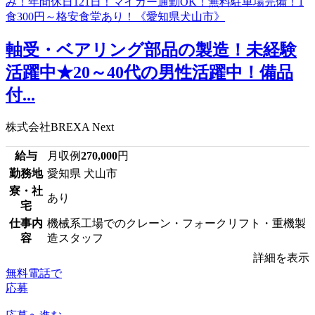
軸受・ベアリング部品の製造！未経験
活躍中★20～40代の男性活躍中！備品
付...
株式会社BREXA Next
給与
月収例
270,000
円
勤務地
愛知県 犬山市
寮・社
あり
宅
仕事内
機械系工場でのクレーン・フォークリフト・重機製
容
造スタッフ
詳細を表示
無料電話で
応募