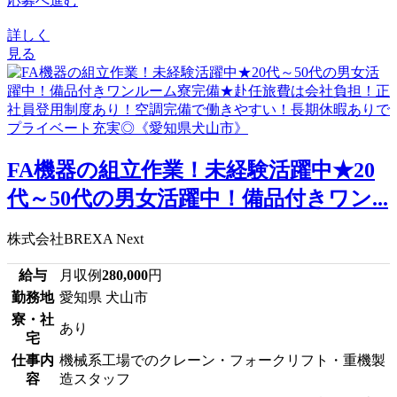
応募へ進む
詳しく
見る
FA機器の組立作業！未経験活躍中★20
代～50代の男女活躍中！備品付きワン...
株式会社BREXA Next
給与
月収例
280,000
円
勤務地
愛知県 犬山市
寮・社
あり
宅
仕事内
機械系工場でのクレーン・フォークリフト・重機製
容
造スタッフ