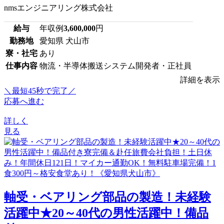
nmsエンジニアリング株式会社
給与
年収例
3,600,000
円
勤務地
愛知県 犬山市
寮・社宅
あり
仕事内容
物流・半導体搬送システム開発者・正社員
詳細を表示
＼最短45秒で完了／
応募へ進む
詳しく
見る
軸受・ベアリング部品の製造！未経験
活躍中★20～40代の男性活躍中！備品