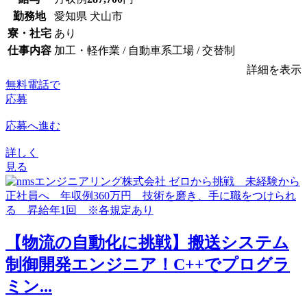
勤務地
愛知県 犬山市
寮・社宅
あり
仕事内容
加工・軽作業 / 自動車系工場 / 交替制
詳細を表示
無料電話で
応募
応募へ進む
詳しく
見る
【物流の自動化に挑戦】搬送システム
制御開発エンジニア！C++でプログラ
ミン...