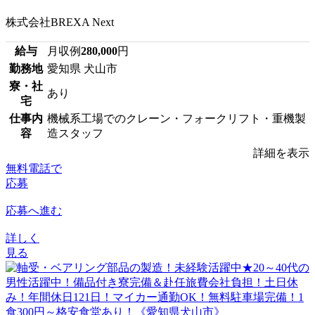
株式会社BREXA Next
給与
月収例
280,000
円
勤務地
愛知県 犬山市
寮・社
あり
宅
仕事内
機械系工場でのクレーン・フォークリフト・重機製
容
造スタッフ
詳細を表示
無料電話で
応募
応募へ進む
詳しく
見る