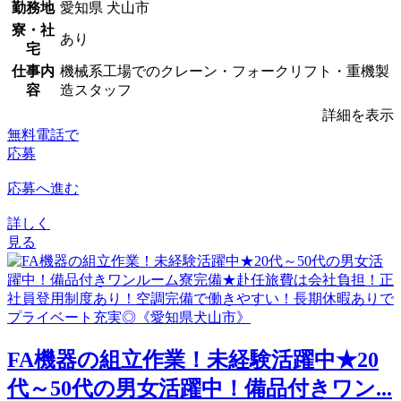
勤務地
愛知県 犬山市
寮・社
あり
宅
仕事内
機械系工場でのクレーン・フォークリフト・重機製
容
造スタッフ
詳細を表示
無料電話で
応募
応募へ進む
詳しく
見る
FA機器の組立作業！未経験活躍中★20
代～50代の男女活躍中！備品付きワン...