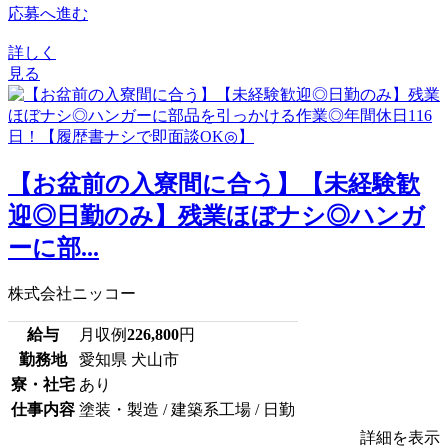
応募へ進む
詳しく
見る
【お盆前の入寮間に合う】【未経験歓
迎◎日勤のみ】残業ほぼナシ◎ハンガ
ーに部...
株式会社ニッコー
給与
月収例
226,800
円
勤務地
愛知県 犬山市
寮・社宅
あり
仕事内容
塗装・製造 / 建築系工場 / 日勤
詳細を表示