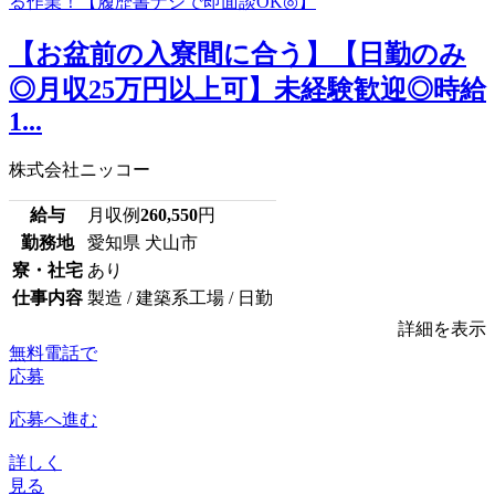
【お盆前の入寮間に合う】【日勤のみ
◎月収25万円以上可】未経験歓迎◎時給
1...
株式会社ニッコー
給与
月収例
260,550
円
勤務地
愛知県 犬山市
寮・社宅
あり
仕事内容
製造 / 建築系工場 / 日勤
詳細を表示
無料電話で
応募
応募へ進む
詳しく
見る