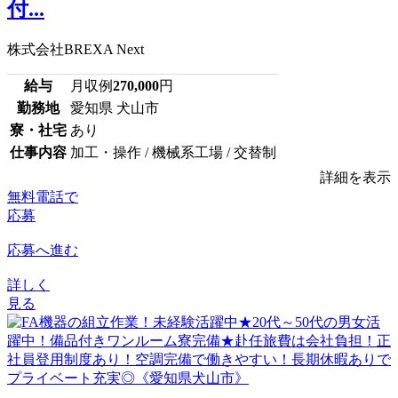
付...
株式会社BREXA Next
給与
月収例
270,000
円
勤務地
愛知県 犬山市
寮・社宅
あり
仕事内容
加工・操作 / 機械系工場 / 交替制
詳細を表示
無料電話で
応募
応募へ進む
詳しく
見る