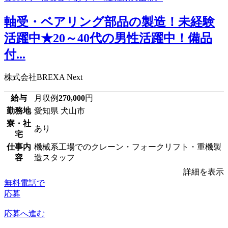
軸受・ベアリング部品の製造！未経験
活躍中★20～40代の男性活躍中！備品
付...
株式会社BREXA Next
給与
月収例
270,000
円
勤務地
愛知県 犬山市
寮・社
あり
宅
仕事内
機械系工場でのクレーン・フォークリフト・重機製
容
造スタッフ
詳細を表示
無料電話で
応募
応募へ進む