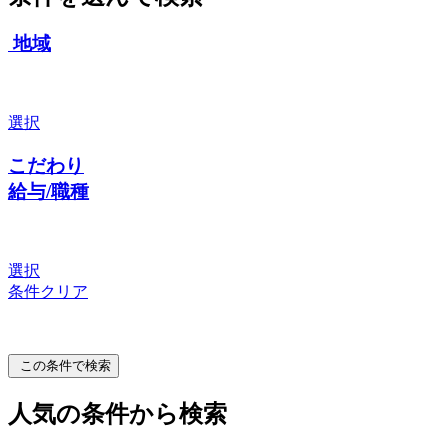
地域
選択
こだわり
給与/職種
選択
条件クリア
この条件で検索
人気の条件から検索