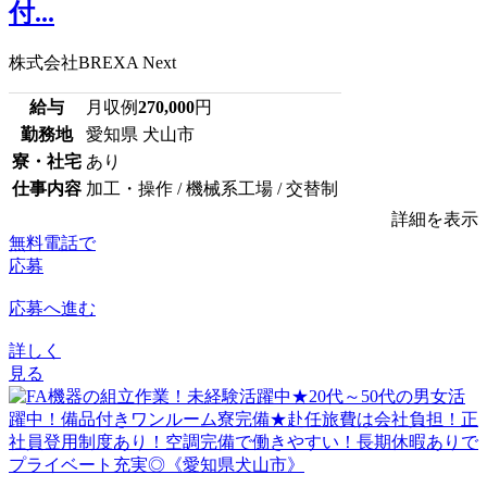
付...
株式会社BREXA Next
給与
月収例
270,000
円
勤務地
愛知県 犬山市
寮・社宅
あり
仕事内容
加工・操作 / 機械系工場 / 交替制
詳細を表示
無料電話で
応募
応募へ進む
詳しく
見る