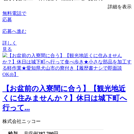
詳細を表示
無料電話で
応募
応募へ進む
詳しく
見る
【お盆前の入寮間に合う】【観光地近
くに住みませんか？】休日は城下町へ
行って...
株式会社ニッコー
給与
月収例
287,700
円