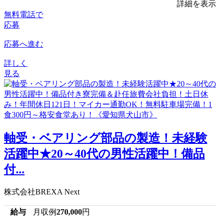
詳細を表示
無料電話で
応募
応募へ進む
詳しく
見る
軸受・ベアリング部品の製造！未経験
活躍中★20～40代の男性活躍中！備品
付...
株式会社BREXA Next
給与
月収例
270,000
円