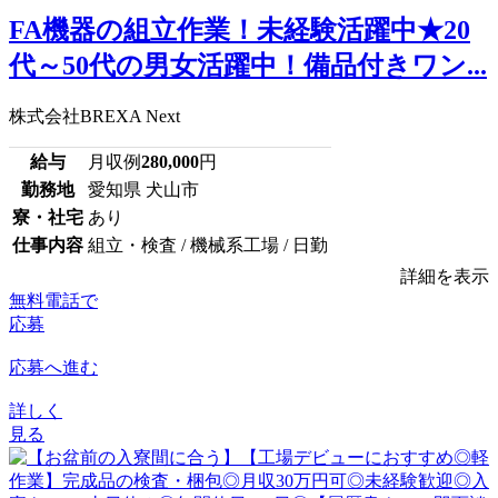
FA機器の組立作業！未経験活躍中★20
代～50代の男女活躍中！備品付きワン...
株式会社BREXA Next
給与
月収例
280,000
円
勤務地
愛知県 犬山市
寮・社宅
あり
仕事内容
組立・検査 / 機械系工場 / 日勤
詳細を表示
無料電話で
応募
応募へ進む
詳しく
見る