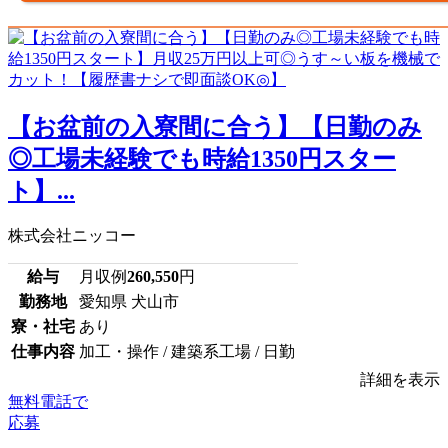
【お盆前の入寮間に合う】【日勤のみ
◎工場未経験でも時給1350円スター
ト】...
株式会社ニッコー
給与
月収例
260,550
円
勤務地
愛知県 犬山市
寮・社宅
あり
仕事内容
加工・操作 / 建築系工場 / 日勤
詳細を表示
無料電話で
応募