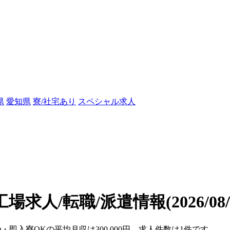
県
愛知県
寮/社宅あり
スペシャル求人
工場求人/転職/派遣情報
(2026/0
)・即入寮OKの平均月収は300,000円、求人件数は1件です。