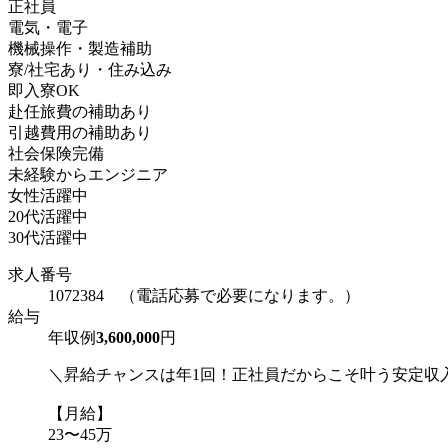
正社員
電気・電子
機械操作・製造補助
寮/社宅あり・住み込み
即入寮OK
赴任旅費の補助あり
引越費用の補助あり
社会保険完備
未経験からエンジニア
女性活躍中
20代活躍中
30代活躍中
求人番号
1072384 （電話応募で必要になります。）
給与
年収例
3,600,000
円
＼昇給チャンスは年1回！正社員だからこそ叶う安定収
【月給】
23〜45万