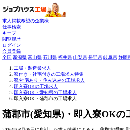
求人掲載希望の企業様
仕事検索
キープ
閲覧履歴
ログイン
会員登録
全国
新潟県
富山県
石川県
福井県
山梨県
長野県
岐阜県
静岡
工場・製造業求人
寮付き・社宅付きの工場求人特集
寮/社宅あり・住み込みの工場求人
即入寮OKの工場求人
即入寮OK・愛知県の工場求人
即入寮OK・蒲郡市の工場求人
蒲郡市(愛知県)・即入寮OKの
2026年08月06日に集計した求人情報によると、蒲郡市(愛知県