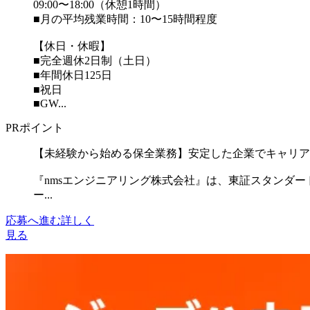
09:00〜18:00（休憩1時間）
■月の平均残業時間：10〜15時間程度
【休日・休暇】
■完全週休2日制（土日）
■年間休日125日
■祝日
■GW...
PRポイント
【未経験から始める保全業務】安定した企業でキャリア
『nmsエンジニアリング株式会社』は、東証スタンダ
ー...
応募へ進む
詳しく
見る