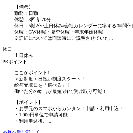
【備考】
勤務：日勤
休憩：3回 計70分
休日：5勤2休/土日休み/会社カレンダーに準ずる/年間休日
休暇：GW休暇・夏季休暇・年末年始休暇
※詳細については面談時にご説明させていた...
休日
土日休み
PRポイント
ここがポイント1
＜新制度＞日払い制度スタート！
給与受取日を「選べる」！
働いた分の給与が最短5分で受け取り可能！
【ポイント】
・お手元のスマホからカンタン！申請・利用申込！
・1,000円単位で申請可能！
・利用申込後、...
応募へ進む
詳しく