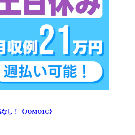
なし！《JOMO1C》