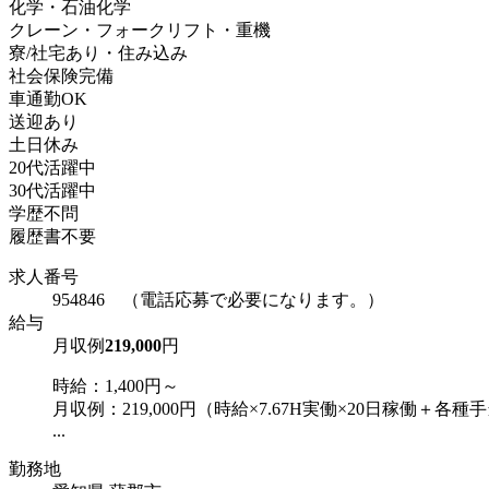
化学・石油化学
クレーン・フォークリフト・重機
寮/社宅あり・住み込み
社会保険完備
車通勤OK
送迎あり
土日休み
20代活躍中
30代活躍中
学歴不問
履歴書不要
求人番号
954846 （電話応募で必要になります。）
給与
月収例
219,000
円
時給：1,400円～
月収例：219,000円（時給×7.67H実働×20日稼働＋各種
...
勤務地