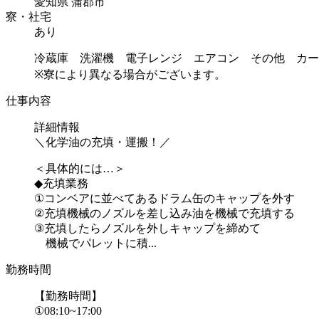
愛知県 蒲郡市
寮・社宅
あり
冷蔵庫 洗濯機 電子レンジ エアコン その他 カー
※寮により異なる場合がございます。
仕事内容
詳細情報
＼化学油の充填・運搬！／
＜具体的には…＞
◆充填業務
①コンベアに並べてあるドラム缶のキャップを外す
②充填機械のノズルを差し込み油を機械で充填する
③充填したらノズルを外しキャップを締めて
機械でパレットに積...
勤務時間
【勤務時間】
①08:10~17:00