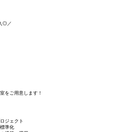
入◎／
室をご用意します！
ロジェクト
標準化