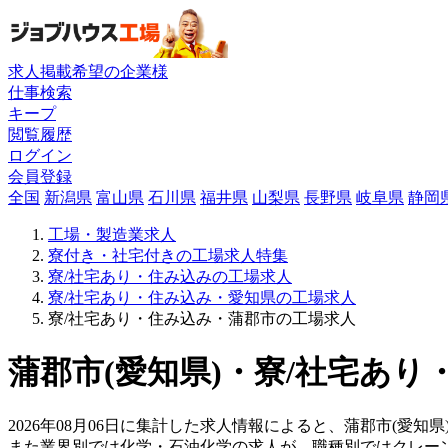
求人掲載希望の企業様
仕事検索
キープ
閲覧履歴
ログイン
会員登録
全国
新潟県
富山県
石川県
福井県
山梨県
長野県
岐阜県
静岡
工場・製造業求人
寮付き・社宅付きの工場求人特集
寮/社宅あり・住み込みの工場求人
寮/社宅あり・住み込み・愛知県の工場求人
寮/社宅あり・住み込み・蒲郡市の工場求人
蒲郡市(愛知県)・寮/社宅あり
2026年08月06日に集計した求人情報によると、蒲郡市(愛知
また業界別では化学・石油化学の求人が、職種別ではクレー