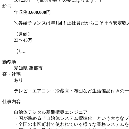
1072384 （電話応募で必要になります。）
給与
年収例
3,600,000
円
＼昇給チャンスは年1回！正社員だからこそ叶う安定収
【月給】
23〜45万
【年...
勤務地
愛知県 蒲郡市
寮・社宅
あり
テレビ・エアコン・冷蔵庫・布団など生活備品付きの一
仕事内容
自治体デジタル基盤構築エンジニア
・国が進める「自治体システム標準化」という大きなプ
・全国の市区町村で使われている様々な業務システムを