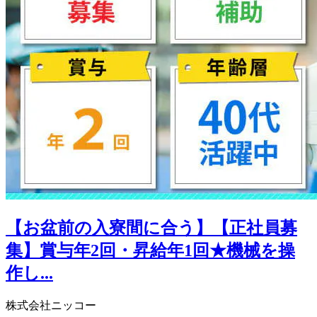
【お盆前の入寮間に合う】【正社員募
集】賞与年2回・昇給年1回★機械を操
作し...
株式会社ニッコー