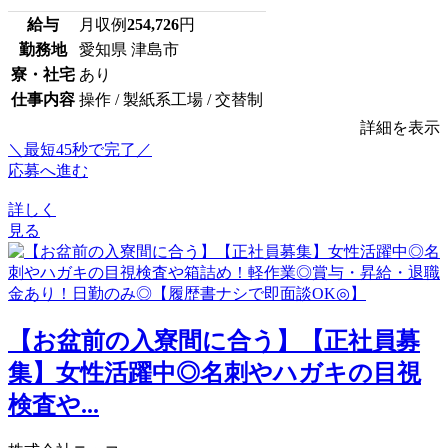
給与
月収例
254,726
円
勤務地
愛知県 津島市
寮・社宅
あり
仕事内容
操作 / 製紙系工場 / 交替制
詳細を表示
＼最短45秒で完了／
応募へ進む
詳しく
見る
【お盆前の入寮間に合う】【正社員募
集】女性活躍中◎名刺やハガキの目視
検査や...