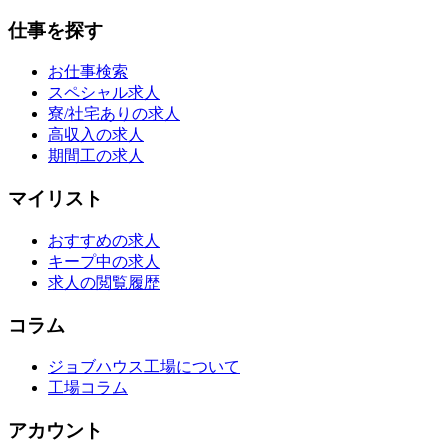
仕事を探す
お仕事検索
スペシャル求人
寮/社宅ありの求人
高収入の求人
期間工の求人
マイリスト
おすすめの求人
キープ中の求人
求人の閲覧履歴
コラム
ジョブハウス工場について
工場コラム
アカウント