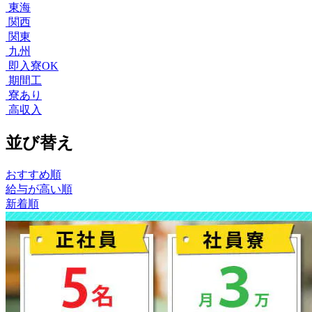
東海
関西
関東
九州
即入寮OK
期間工
寮あり
高収入
並び替え
おすすめ順
給与が高い順
新着順