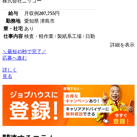
株式会社ニッコー
給与
月収例
207,755
円
勤務地
愛知県 津島市
寮・社宅
あり
仕事内容
検査・軽作業 / 製紙系工場 / 日勤
詳細を表示
＼最短45秒で完了／
応募へ進む
詳しく
見る