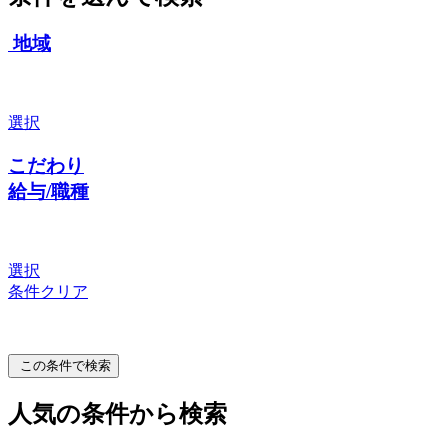
地域
選択
こだわり
給与/職種
選択
条件クリア
この条件で検索
人気の条件から検索