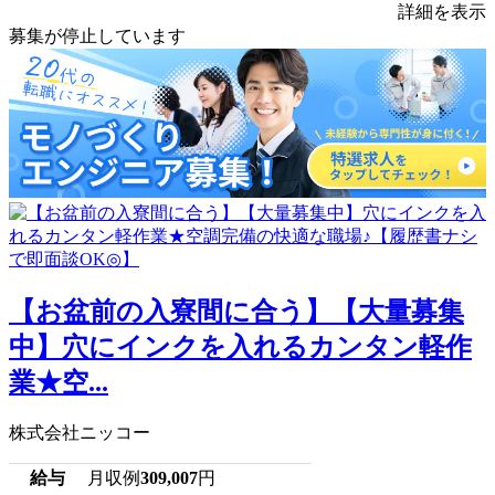
詳細を表示
募集が停止しています
【お盆前の入寮間に合う】【大量募集
中】穴にインクを入れるカンタン軽作
業★空...
株式会社ニッコー
給与
月収例
309,007
円