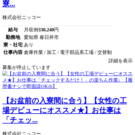
寮...
株式会社ニッコー
給与
月収例
330,240
円
勤務地
愛知県 春日井市
寮・社宅
あり
仕事内容
倉庫作業 / 加工 / 電子部品系工場 / 交替制
詳細を表示
募集が停止しています
【お盆前の入寮間に合う】【女性の工
場デビューにオススメ★】お仕事は
「チェッ...
株式会社ニッコー