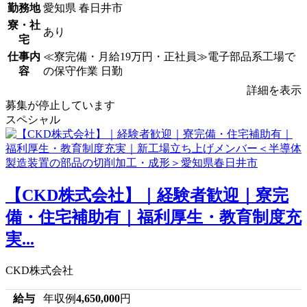
勤務地
愛知県 春日井市
寮・社
あり
宅
仕事内
≪寮完備・月給19万円・正社員≫電子部品系工場で
容
の保守作業 日勤
詳細を表示
募集が停止しています
スペシャル
【CKD株式会社】｜経験者歓迎｜寮完
備・住宅補助有｜福利厚生・教育制度充
実...
CKD株式会社
給与
年収例
4,650,000
円