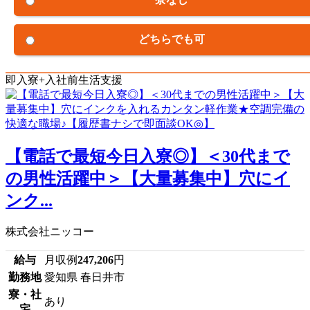
どちらでも可
即入寮+入社前生活支援
【電話で最短今日入寮◎】＜30代まで
の男性活躍中＞【大量募集中】穴にイ
ンク...
株式会社ニッコー
給与
月収例
247,206
円
勤務地
愛知県 春日井市
寮・社
あり
宅