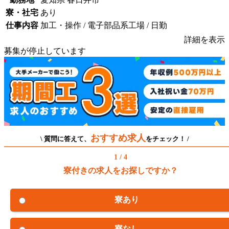
寮・社宅
あり
仕事内容
加工・操作 / 電子部品系工場 / 日勤
詳細を表示
募集が停止しています
おすすめ求人
\ 質問に答えて、
をチェック！ /
1 / 4
寮付きの求人をお探しですか？
寮あり
寮なし