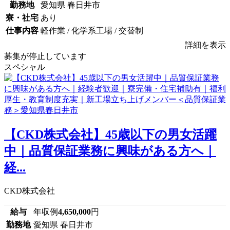
勤務地
愛知県 春日井市
寮・社宅
あり
仕事内容
軽作業 / 化学系工場 / 交替制
詳細を表示
募集が停止しています
スペシャル
【CKD株式会社】45歳以下の男女活躍
中｜品質保証業務に興味がある方へ｜
経...
CKD株式会社
給与
年収例
4,650,000
円
勤務地
愛知県 春日井市