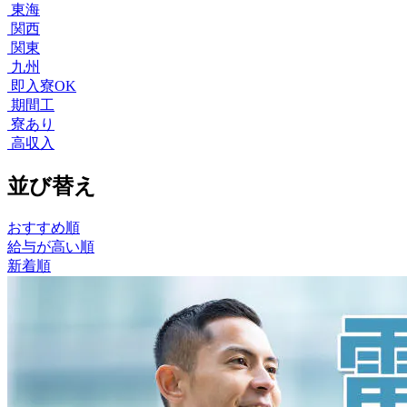
東海
関西
関東
九州
即入寮OK
期間工
寮あり
高収入
並び替え
おすすめ順
給与が高い順
新着順