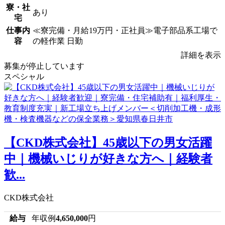
寮・社
あり
宅
仕事内
≪寮完備・月給19万円・正社員≫電子部品系工場で
容
の軽作業 日勤
詳細を表示
募集が停止しています
スペシャル
【CKD株式会社】45歳以下の男女活躍
中｜機械いじりが好きな方へ｜経験者
歓...
CKD株式会社
給与
年収例
4,650,000
円