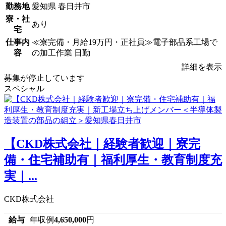
勤務地
愛知県 春日井市
寮・社
あり
宅
仕事内
≪寮完備・月給19万円・正社員≫電子部品系工場で
容
の加工作業 日勤
詳細を表示
募集が停止しています
スペシャル
【CKD株式会社｜経験者歓迎｜寮完
備・住宅補助有｜福利厚生・教育制度充
実｜...
CKD株式会社
給与
年収例
4,650,000
円