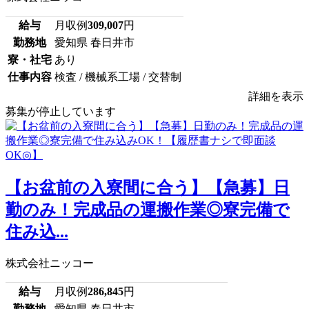
給与
月収例
309,007
円
勤務地
愛知県 春日井市
寮・社宅
あり
仕事内容
検査 / 機械系工場 / 交替制
詳細を表示
募集が停止しています
【お盆前の入寮間に合う】【急募】日
勤のみ！完成品の運搬作業◎寮完備で
住み込...
株式会社ニッコー
給与
月収例
286,845
円
勤務地
愛知県 春日井市