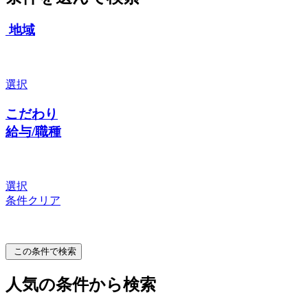
地域
選択
こだわり
給与/職種
選択
条件クリア
この条件で検索
人気の条件から検索