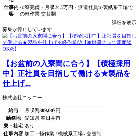
仕事内
≪寮完備・月収24.5万円・派遣社員≫製紙系工場で
容
の軽作業 交替制
詳細を表示
募集が停止しています
【お盆前の入寮間に合う】【積極採用
中】正社員を目指して働ける★製品を
仕上げ...
株式会社ニッコー
給与
月収例
309,007
円
勤務地
愛知県 春日井市
寮・社宅
あり
仕事内容
加工・軽作業 / 機械系工場 / 交替制