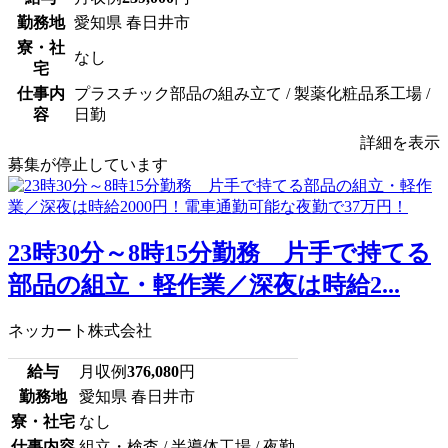
勤務地
愛知県 春日井市
寮・社
なし
宅
仕事内
プラスチック部品の組み立て / 製薬化粧品系工場 /
容
日勤
詳細を表示
募集が停止しています
23時30分～8時15分勤務 片手で持てる
部品の組立・軽作業／深夜は時給2...
ネッカート株式会社
給与
月収例
376,080
円
勤務地
愛知県 春日井市
寮・社宅
なし
仕事内容
組立・検査 / 半導体工場 / 夜勤