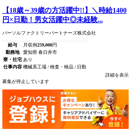
【18歳～39歳の方活躍中!!】＼時給1400
円×日勤！男女活躍中◎未経験...
パーソルファクトリーパートナーズ株式会社
給与
月収例
259,000
円
勤務地
愛知県 春日井市
寮・社宅
あり
仕事内容
機械系工場 / 検査・検品 / 日勤
詳細を表示
募集が停止しています