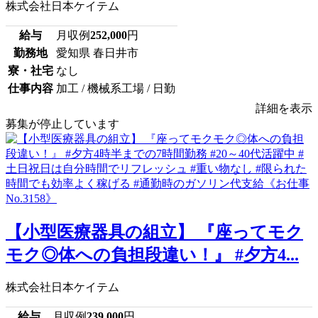
株式会社日本ケイテム
給与
月収例
252,000
円
勤務地
愛知県 春日井市
寮・社宅
なし
仕事内容
加工 / 機械系工場 / 日勤
詳細を表示
募集が停止しています
【小型医療器具の組立】 『座ってモク
モク◎体への負担段違い！』 #夕方4...
株式会社日本ケイテム
給与
月収例
239,000
円