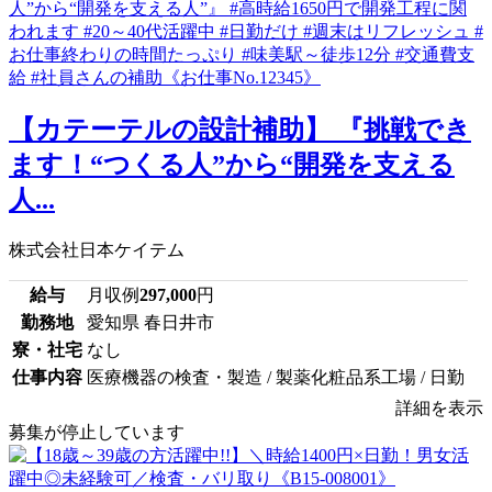
【カテーテルの設計補助】 『挑戦でき
ます！“つくる人”から“開発を支える
人...
株式会社日本ケイテム
給与
月収例
297,000
円
勤務地
愛知県 春日井市
寮・社宅
なし
仕事内容
医療機器の検査・製造 / 製薬化粧品系工場 / 日勤
詳細を表示
募集が停止しています