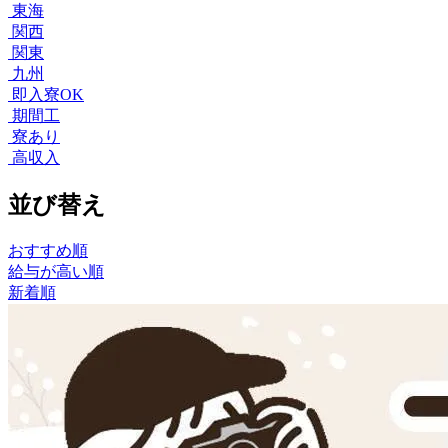
東海
関西
関東
九州
即入寮OK
期間工
寮あり
高収入
並び替え
おすすめ順
給与が高い順
新着順