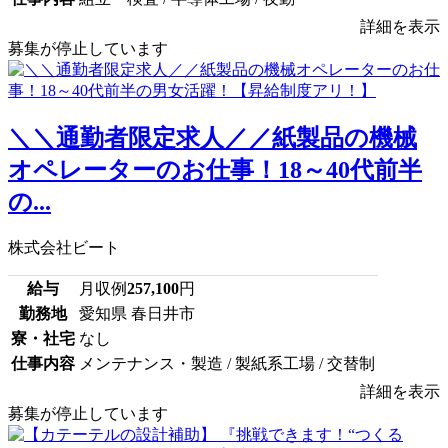
詳細を表示
募集が停止しています
＼＼通勤者限定求人／／紙製品の機械
オペレーターのお仕事！18～40代前半
の...
株式会社ビート
給与
月収例
257,100
円
勤務地
愛知県 春日井市
寮・社宅
なし
仕事内容
メンテナンス・製造 / 製紙系工場 / 交替制
詳細を表示
募集が停止しています