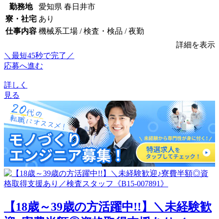
勤務地
愛知県 春日井市
寮・社宅
あり
仕事内容
機械系工場 / 検査・検品 / 夜勤
詳細を表示
＼最短45秒で完了／
応募へ進む
詳しく
見る
【18歳～39歳の方活躍中!!】＼未経験歓