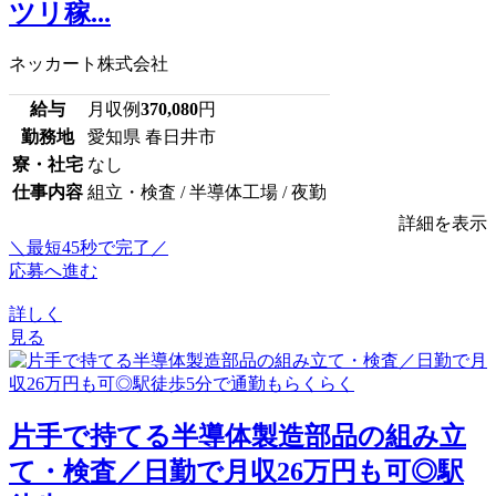
ツリ稼...
ネッカート株式会社
給与
月収例
370,080
円
勤務地
愛知県 春日井市
寮・社宅
なし
仕事内容
組立・検査 / 半導体工場 / 夜勤
詳細を表示
＼最短45秒で完了／
応募へ進む
詳しく
見る
片手で持てる半導体製造部品の組み立
て・検査／日勤で月収26万円も可◎駅