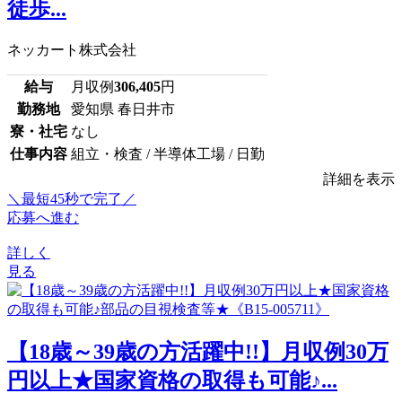
徒歩...
ネッカート株式会社
給与
月収例
306,405
円
勤務地
愛知県 春日井市
寮・社宅
なし
仕事内容
組立・検査 / 半導体工場 / 日勤
詳細を表示
＼最短45秒で完了／
応募へ進む
詳しく
見る
【18歳～39歳の方活躍中!!】月収例30万
円以上★国家資格の取得も可能♪...