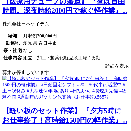
【医療用チューブの製造】 『昼は自由
時間。深夜時給2000円で稼ぐ軽作業』...
株式会社日本ケイテム
給与
月収例
300,000
円
勤務地
愛知県 春日井市
寮・社宅
なし
仕事内容
組立・加工 / 製薬化粧品系工場 / 夜勤
詳細を表示
募集が停止しています
【軽い板のセット作業】 『夕方5時に
お仕事終了！高時給1500円の軽作業』...