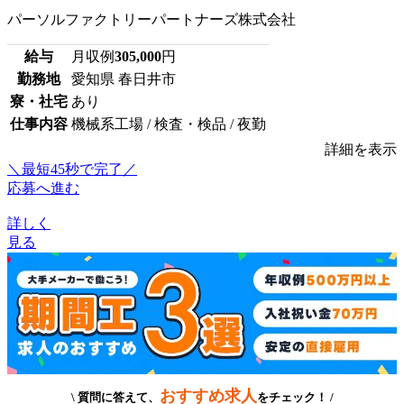
パーソルファクトリーパートナーズ株式会社
給与
月収例
305,000
円
勤務地
愛知県 春日井市
寮・社宅
あり
仕事内容
機械系工場 / 検査・検品 / 夜勤
詳細を表示
＼最短45秒で完了／
応募へ進む
詳しく
見る
おすすめ求人
\ 質問に答えて、
をチェック！ /