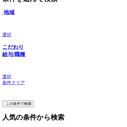
地域
選択
こだわり
給与/職種
選択
条件クリア
この条件で検索
人気の条件から検索