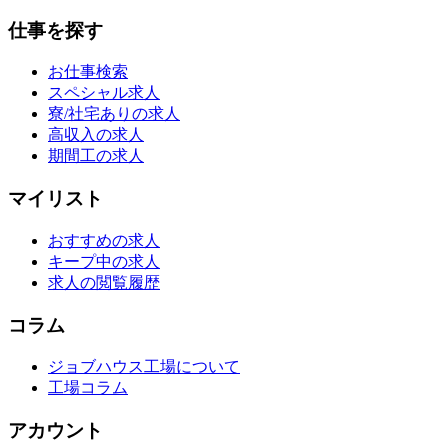
仕事を探す
お仕事検索
スペシャル求人
寮/社宅ありの求人
高収入の求人
期間工の求人
マイリスト
おすすめの求人
キープ中の求人
求人の閲覧履歴
コラム
ジョブハウス工場について
工場コラム
アカウント