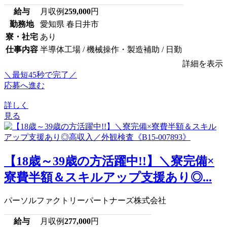
給与
月収例
259,000
円
勤務地
愛知県 春日井市
寮・社宅
あり
仕事内容
半導体工場 / 機械操作・製造補助 / 日勤
詳細を表示
＼最短45秒で完了／
応募へ進む
詳しく
見る
【18歳～39歳の方活躍中!!】＼寮完備×
寮費半額＆スキルアップ支援あり◎...
パーソルファクトリーパートナーズ株式会社
給与
月収例
277,000
円