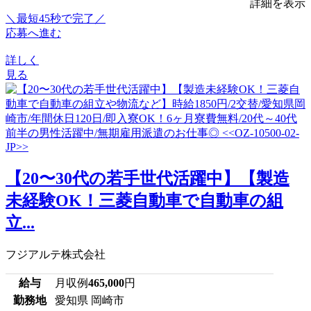
詳細を表示
＼最短45秒で完了／
応募へ進む
詳しく
見る
【20〜30代の若手世代活躍中】【製造
未経験OK！三菱自動車で自動車の組
立...
フジアルテ株式会社
給与
月収例
465,000
円
勤務地
愛知県 岡崎市