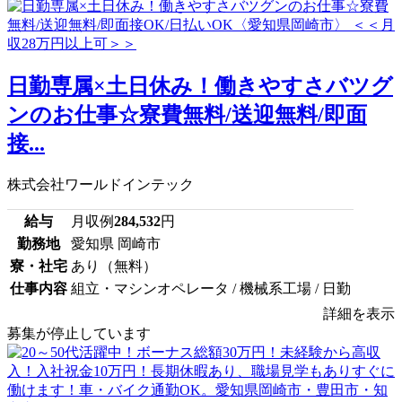
日勤専属×土日休み！働きやすさバツグ
ンのお仕事☆寮費無料/送迎無料/即面
接...
株式会社ワールドインテック
給与
月収例
284,532
円
勤務地
愛知県 岡崎市
寮・社宅
あり（無料）
仕事内容
組立・マシンオペレータ / 機械系工場 / 日勤
詳細を表示
募集が停止しています