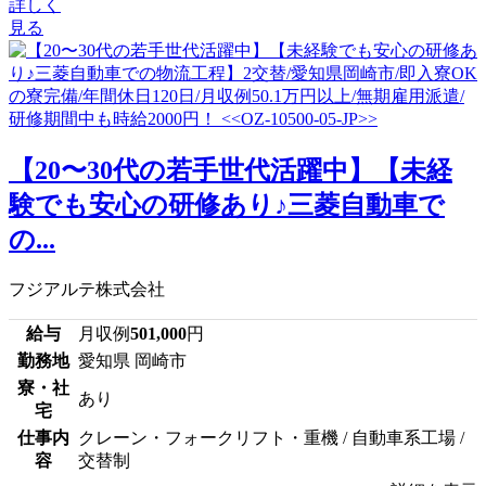
詳しく
見る
【20〜30代の若手世代活躍中】【未経
験でも安心の研修あり♪三菱自動車で
の...
フジアルテ株式会社
給与
月収例
501,000
円
勤務地
愛知県 岡崎市
寮・社
あり
宅
仕事内
クレーン・フォークリフト・重機 / 自動車系工場 /
容
交替制