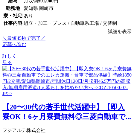
給与
月収例
501,000
円
勤務地
愛知県 岡崎市
寮・社宅
あり
仕事内容
組立・加工・プレス / 自動車系工場 / 交替制
詳細を表示
＼最短45秒で完了／
応募へ進む
詳しく
見る
【20〜30代の若手世代活躍中】【即入
寮OK！6ヶ月寮費無料◎三菱自動車で...
フジアルテ株式会社