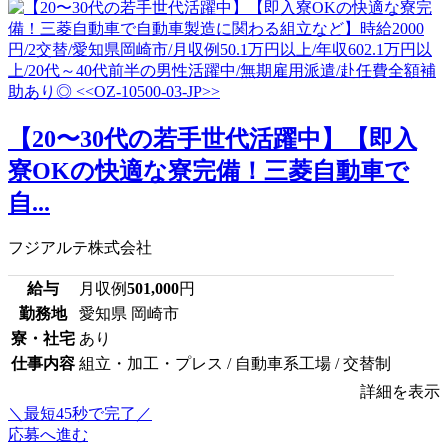
【20〜30代の若手世代活躍中】【即入
寮OKの快適な寮完備！三菱自動車で
自...
フジアルテ株式会社
給与
月収例
501,000
円
勤務地
愛知県 岡崎市
寮・社宅
あり
仕事内容
組立・加工・プレス / 自動車系工場 / 交替制
詳細を表示
＼最短45秒で完了／
応募へ進む