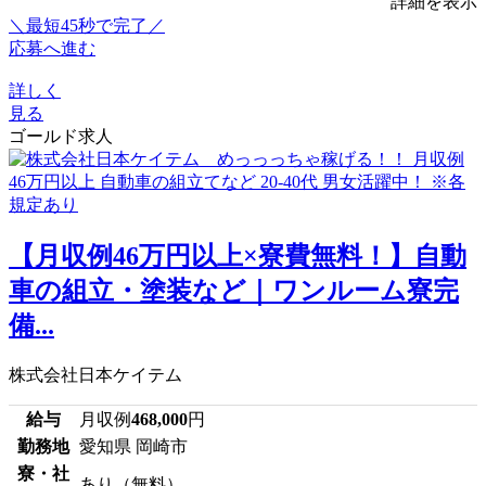
詳細を表示
＼最短45秒で完了／
応募へ進む
詳しく
見る
ゴールド求人
【月収例46万円以上×寮費無料！】自動
車の組立・塗装など｜ワンルーム寮完
備...
株式会社日本ケイテム
給与
月収例
468,000
円
勤務地
愛知県 岡崎市
寮・社
あり（無料）