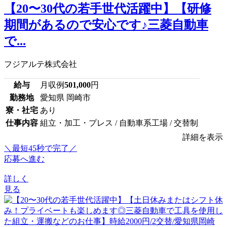
【20〜30代の若手世代活躍中】【研修
期間があるので安心です♪三菱自動車
で...
フジアルテ株式会社
給与
月収例
501,000
円
勤務地
愛知県 岡崎市
寮・社宅
あり
仕事内容
組立・加工・プレス / 自動車系工場 / 交替制
詳細を表示
＼最短45秒で完了／
応募へ進む
詳しく
見る