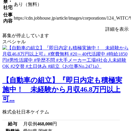
寮・
あり（無料）
社宅
仕事
https://cdn.jobhouse.jp/article/images/corpora
内容
詳細を表示
募集が停止しています
スペシャル
【自動車の組立】『即日内定も積極実
施中！ 未経験から月収46.8万円以上
可...
株式会社日本ケイテム
給与
月収例
468,000
円