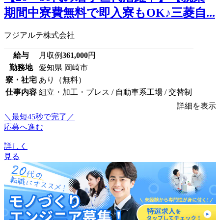
期間中寮費無料で即入寮もOK♪三菱自...
フジアルテ株式会社
給与
月収例
361,000
円
勤務地
愛知県 岡崎市
寮・社宅
あり（無料）
仕事内容
組立・加工・プレス / 自動車系工場 / 交替制
詳細を表示
＼最短45秒で完了／
応募へ進む
詳しく
見る