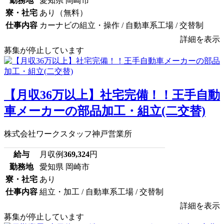
勤務地
愛知県 岡崎市
寮・社宅
あり（無料）
仕事内容
カーナビの組立・操作 / 自動車系工場 / 交替制
詳細を表示
募集が停止しています
【月収36万以上】社宅完備！！王手自動
車メーカーの部品加工・組立(二交替)
株式会社ワークスタッフ神戸営業所
給与
月収例
369,324
円
勤務地
愛知県 岡崎市
寮・社宅
あり
仕事内容
組立・加工 / 自動車系工場 / 交替制
詳細を表示
募集が停止しています