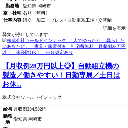
勤務地
愛知県 岡崎市
寮・社宅
あり（無料）
仕事内容
組立・加工・プレス / 自動車系工場 / 交替制
詳細を表示
募集が停止しています
【月収例28万円以上◎】自動組立機の
製造／働きやすい！日勤専属／土日は
お休...
株式会社ワールドインテック
給与
月収例
284,532
円
勤務
愛知県 岡崎市
地