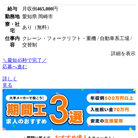
給与
月収例
465,000
円
勤務地
愛知県 岡崎市
寮・社
あり（無料）
宅
仕事内
クレーン・フォークリフト・重機 / 自動車系工場 /
容
交替制
詳細を表示
＼最短45秒で完了／
応募へ進む
詳しく
見る
おすすめ求人