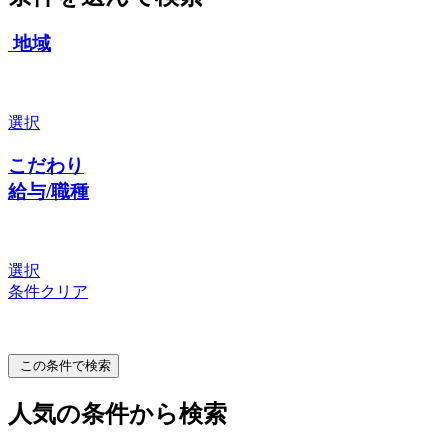
地域
選択
こだわり
給与/職種
選択
条件クリア
この条件で検索
人気の条件から検索