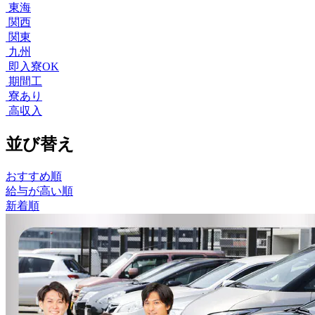
東海
関西
関東
九州
即入寮OK
期間工
寮あり
高収入
並び替え
おすすめ順
給与が高い順
新着順