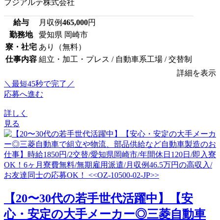
フジアルテ株式会社
給与
月収例
465,000
円
勤務地
愛知県 岡崎市
寮・社宅
あり（無料）
仕事内容
組立・加工・プレス / 自動車系工場 / 交替制
詳細を表示
＼最短45秒で完了／
応募へ進む
詳しく
見る
【20〜30代の若手世代活躍中】【安
心・安定の大手メーカー◎三菱自動車