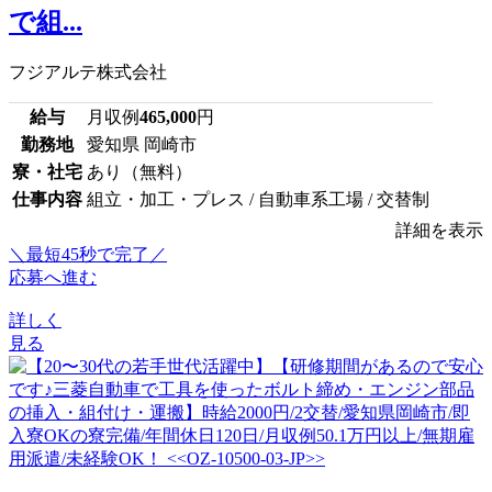
で組...
フジアルテ株式会社
給与
月収例
465,000
円
勤務地
愛知県 岡崎市
寮・社宅
あり（無料）
仕事内容
組立・加工・プレス / 自動車系工場 / 交替制
詳細を表示
＼最短45秒で完了／
応募へ進む
詳しく
見る