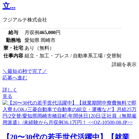
立...
フジアルテ株式会社
給与
月収例
465,000
円
勤務地
愛知県 岡崎市
寮・社宅
あり（無料）
仕事内容
組立・加工・プレス / 自動車系工場 / 交替制
詳細を表示
＼最短45秒で完了／
応募へ進む
詳しく
見る
【20〜30代の若手世代活躍中】【就業