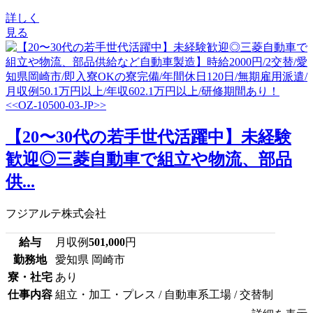
詳しく
見る
【20〜30代の若手世代活躍中】未経験
歓迎◎三菱自動車で組立や物流、部品
供...
フジアルテ株式会社
給与
月収例
501,000
円
勤務地
愛知県 岡崎市
寮・社宅
あり
仕事内容
組立・加工・プレス / 自動車系工場 / 交替制