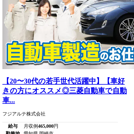
【20〜30代の若手世代活躍中】【車好
きの方にオススメ◎三菱自動車で自動
車...
フジアルテ株式会社
給与
月収例
465,000
円
勤務地
愛知県 岡崎市