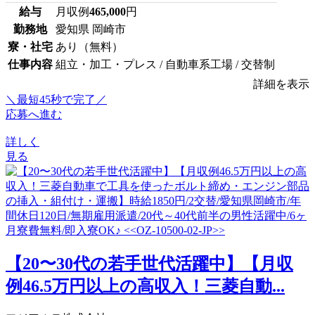
給与
月収例
465,000
円
勤務地
愛知県 岡崎市
寮・社宅
あり（無料）
仕事内容
組立・加工・プレス / 自動車系工場 / 交替制
詳細を表示
＼最短45秒で完了／
応募へ進む
詳しく
見る
【20〜30代の若手世代活躍中】【月収
例46.5万円以上の高収入！三菱自動...