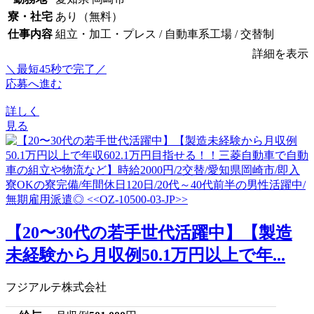
寮・社宅
あり（無料）
仕事内容
組立・加工・プレス / 自動車系工場 / 交替制
詳細を表示
＼最短45秒で完了／
応募へ進む
詳しく
見る
【20〜30代の若手世代活躍中】【製造
未経験から月収例50.1万円以上で年...
フジアルテ株式会社