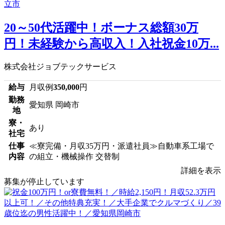
20～50代活躍中！ボーナス総額30万
円！未経験から高収入！入社祝金10万...
株式会社ジョブテックサービス
給与
月収例
350,000
円
勤務
愛知県 岡崎市
地
寮・
あり
社宅
仕事
≪寮完備・月収35万円・派遣社員≫自動車系工場で
内容
の組立・機械操作 交替制
詳細を表示
募集が停止しています