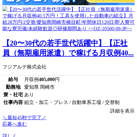
【20〜30代の若手世代活躍中】【正社
員（無期雇用派遣）で稼げる月収例40...
フジアルテ株式会社
給与
月収例
405,000
円
勤務地
愛知県 岡崎市
寮・社宅
あり
仕事内容
組立・加工・プレス / 自動車系工場 / 交替制
詳細を表示
＼最短45秒で完了／
応募へ進む
詳しく