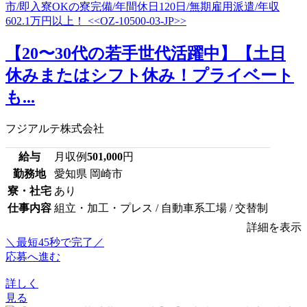
【20〜30代の若手世代活躍中】【土日
休みまたはシフト休み！プライベート
も...
フジアルテ株式会社
給与
月収例
501,000
円
勤務地
愛知県 岡崎市
寮・社宅
あり
仕事内容
組立・加工・プレス / 自動車系工場 / 交替制
詳細を表示
＼最短45秒で完了／
応募へ進む
詳しく
見る