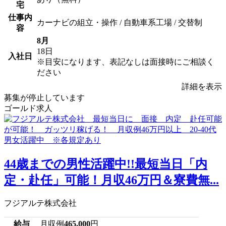
宅
仕事内
カーナビの組立・操作 / 自動車系工場 / 交替制
容
8月
18日
入社日
※目安になります、表記なしは面接時にご相談く
ださい
詳細を表示
募集が停止しています
ゴールド求人
44歳までの男性活躍中!!最短当日「内
定・赴任」可能！月収46万円＆寮費無...
フジアルテ株式会社
給与
月収例
465,000
円