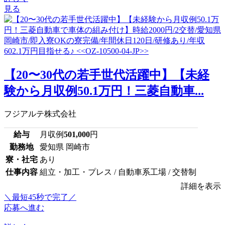
見る
【20〜30代の若手世代活躍中】【未経
験から月収例50.1万円！三菱自動車...
フジアルテ株式会社
給与
月収例
501,000
円
勤務地
愛知県 岡崎市
寮・社宅
あり
仕事内容
組立・加工・プレス / 自動車系工場 / 交替制
詳細を表示
＼最短45秒で完了／
応募へ進む