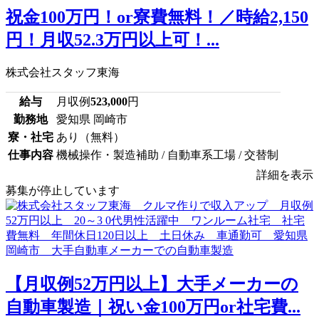
祝金100万円！or寮費無料！／時給2,150
円！月収52.3万円以上可！...
株式会社スタッフ東海
給与
月収例
523,000
円
勤務地
愛知県 岡崎市
寮・社宅
あり（無料）
仕事内容
機械操作・製造補助 / 自動車系工場 / 交替制
詳細を表示
募集が停止しています
【月収例52万円以上】大手メーカーの
自動車製造｜祝い金100万円or社宅費...