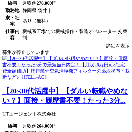
給与
月収例
276,000
円
勤務地
静岡県 袋井市
寮・社
あり（無料）
宅
仕事内
機械系工場での機械操作・製造オペレーター 交替
容
制
詳細を表示
募集が停止しています
【20~30代活躍中】【ダルい転職やめな
い？】面接・履歴書不要！たった3分...
UTエージェント株式会社
給与
月収例
264,000
円