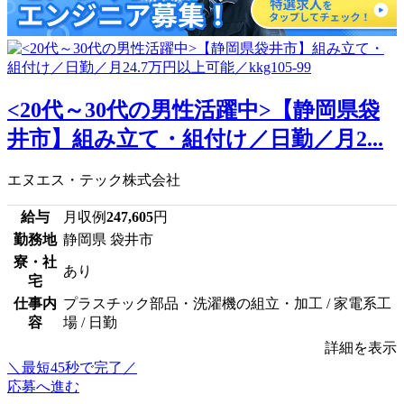
<20代～30代の男性活躍中>【静岡県袋
井市】組み立て・組付け／日勤／月2...
エヌエス・テック株式会社
給与
月収例
247,605
円
勤務地
静岡県 袋井市
寮・社
あり
宅
仕事内
プラスチック部品・洗濯機の組立・加工 / 家電系工
容
場 / 日勤
詳細を表示
＼最短45秒で完了／
応募へ進む