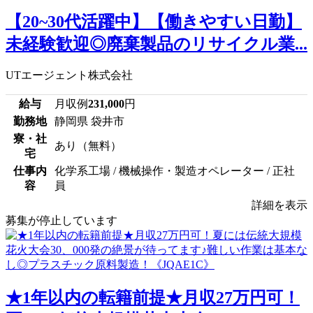
【20~30代活躍中】【働きやすい日勤】
未経験歓迎◎廃棄製品のリサイクル業...
UTエージェント株式会社
給与
月収例
231,000
円
勤務地
静岡県 袋井市
寮・社
あり（無料）
宅
仕事内
化学系工場 / 機械操作・製造オペレーター / 正社
容
員
詳細を表示
募集が停止しています
★1年以内の転籍前提★月収27万円可！