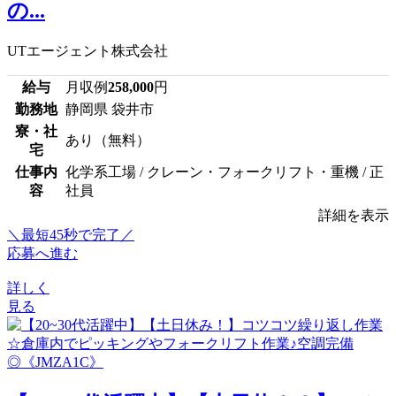
の...
UTエージェント株式会社
給与
月収例
258,000
円
勤務地
静岡県 袋井市
寮・社
あり（無料）
宅
仕事内
化学系工場 / クレーン・フォークリフト・重機 / 正
容
社員
詳細を表示
＼最短45秒で完了／
応募へ進む
詳しく
見る