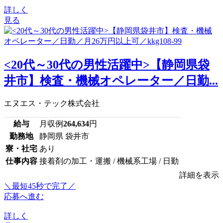
詳しく
見る
<20代～30代の男性活躍中>【静岡県袋
井市】検査・機械オペレーター／日勤...
エヌエス・テック株式会社
給与
月収例
264,634
円
勤務地
静岡県 袋井市
寮・社宅
あり
仕事内容
接着剤の加工・運搬 / 機械系工場 / 日勤
詳細を表示
＼最短45秒で完了／
応募へ進む
詳しく