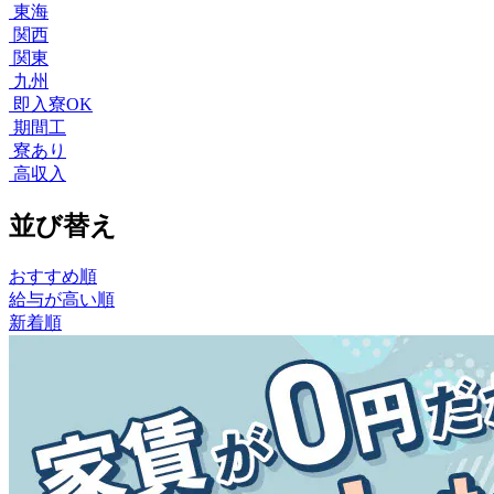
東海
関西
関東
九州
即入寮OK
期間工
寮あり
高収入
並び替え
おすすめ順
給与が高い順
新着順