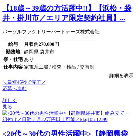
【18歳～39歳の方活躍中!!】【浜松・袋
井・掛川市／エリア限定契約社員】...
パーソルファクトリーパートナーズ株式会社
給与
月収例
270,000
円
勤務地
静岡県 袋井市
寮・社宅
あり
仕事内容
家電系工場 / 検査・検品 / 交替制
詳細を表示
＼最短45秒で完了／
応募へ進む
詳しく
見る
<20代～30代の男性活躍中>【静岡県袋