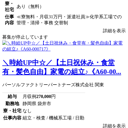
寮・
あり（無料）
社宅
仕事
≪寮無料・月収31万円・派遣社員≫化学系工場での
内容
管理・清掃・事務 交替制
詳細を表示
募集が停止しています
＼時給UP中☆／【土日祝休み・食堂
有・髪色自由】家電の組立♪《A60-00...
パーソルファクトリーパートナーズ株式会社 関東
給与
月収例
270,000
円
勤務地
静岡県 袋井市
寮・社宅
なし
仕事内容
組立・検査 / 機械系工場 / 日勤
詳細を表示