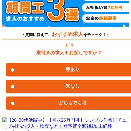
おすすめ求人
\ 質問に答えて、
をチェック！ /
1 / 4
寮付きの求人をお探しですか？
寮あり
寮なし
どちらでも可