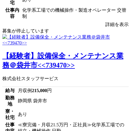
宅
仕事内
化学系工場での機械操作・製造オペレーター 交替
容
制
詳細を表示
募集が停止しています
【経験者】設備保全・メンテナンス業
務＠袋井市<<739470>>
株式会社スタッフサービス
給与
月収例
215,000
円
勤務
静岡県 袋井市
地
寮・
あり
社宅
仕事
≪寮完備・月収21.5万円・正社員≫化学系工場での
内容
組立・機械操作 日勤