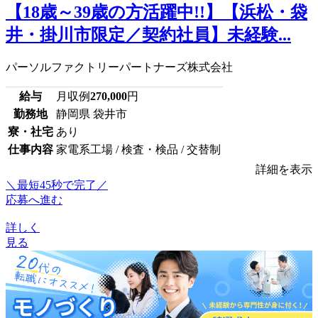
【18歳～39歳の方活躍中!!】【浜松・袋
井・掛川市限定／契約社員】未経験...
パーソルファクトリーパートナーズ株式会社
給与
月収例
270,000
円
勤務地
静岡県 袋井市
寮・社宅
あり
仕事内容
家電系工場 / 検査・検品 / 交替制
詳細を表示
＼最短45秒で完了／
応募へ進む
詳しく
見る