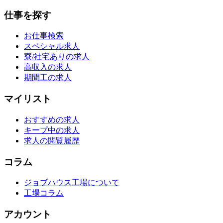
仕事を探す
お仕事検索
スペシャル求人
寮/社宅ありの求人
高収入の求人
期間工の求人
マイリスト
おすすめの求人
キープ中の求人
求人の閲覧履歴
コラム
ジョブハウス工場について
工場コラム
アカウント