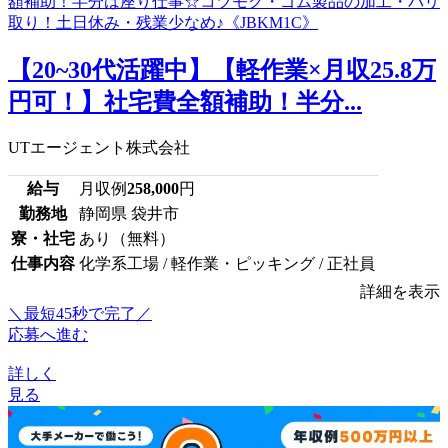
【20~30代活躍中】【軽作業×月収25.8万
円可！】社宅費全額補助！半分...
UTエージェント株式会社
給与
月収例
258,000
円
勤務地
静岡県 袋井市
寮・社宅
あり（無料）
仕事内容
化学系工場 / 軽作業・ピッキング / 正社員
詳細を表示
＼最短45秒で完了／
応募へ進む
詳しく
見る