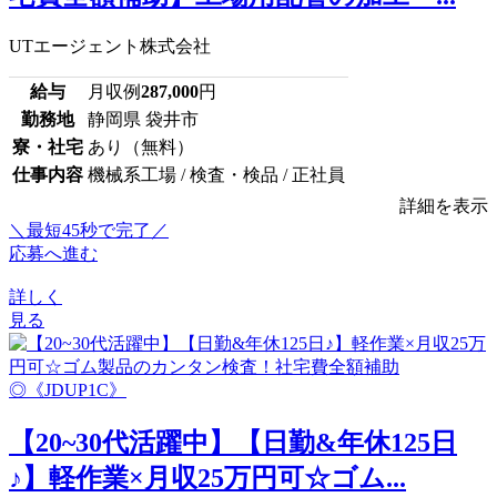
UTエージェント株式会社
給与
月収例
287,000
円
勤務地
静岡県 袋井市
寮・社宅
あり（無料）
仕事内容
機械系工場 / 検査・検品 / 正社員
詳細を表示
＼最短45秒で完了／
応募へ進む
詳しく
見る
【20~30代活躍中】【日勤&年休125日
♪】軽作業×月収25万円可☆ゴム...