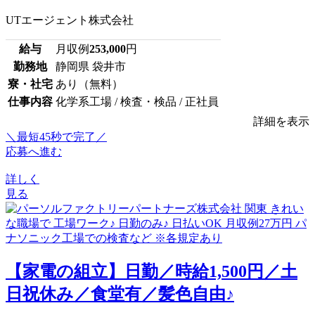
UTエージェント株式会社
給与
月収例
253,000
円
勤務地
静岡県 袋井市
寮・社宅
あり（無料）
仕事内容
化学系工場 / 検査・検品 / 正社員
詳細を表示
＼最短45秒で完了／
応募へ進む
詳しく
見る
【家電の組立】日勤／時給1,500円／土
日祝休み／食堂有／髪色自由♪