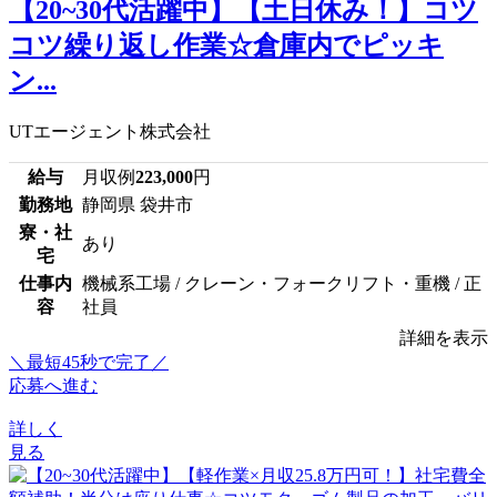
【20~30代活躍中】【土日休み！】コツ
コツ繰り返し作業☆倉庫内でピッキ
ン...
UTエージェント株式会社
給与
月収例
223,000
円
勤務地
静岡県 袋井市
寮・社
あり
宅
仕事内
機械系工場 / クレーン・フォークリフト・重機 / 正
容
社員
詳細を表示
＼最短45秒で完了／
応募へ進む
詳しく
見る