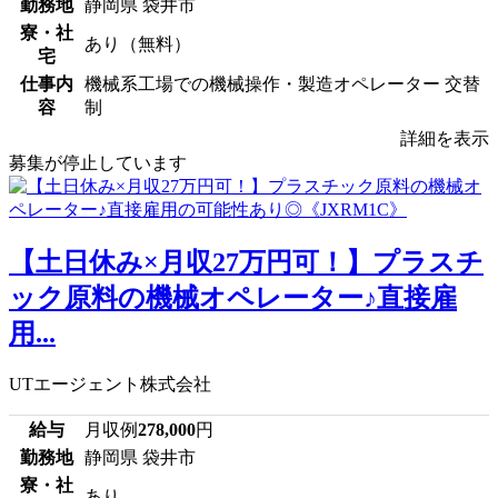
勤務地
静岡県 袋井市
寮・社
あり（無料）
宅
仕事内
機械系工場での機械操作・製造オペレーター 交替
容
制
詳細を表示
募集が停止しています
【土日休み×月収27万円可！】プラスチ
ック原料の機械オペレーター♪直接雇
用...
UTエージェント株式会社
給与
月収例
278,000
円
勤務地
静岡県 袋井市
寮・社
あり