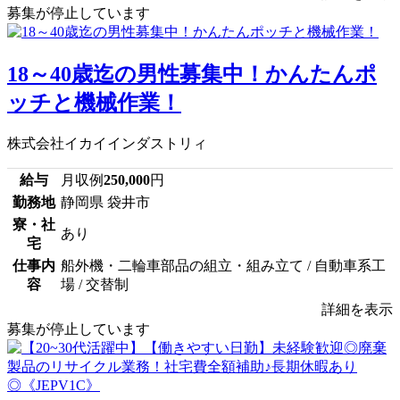
募集が停止しています
18～40歳迄の男性募集中！かんたんポ
ッチと機械作業！
株式会社イカイインダストリィ
給与
月収例
250,000
円
勤務地
静岡県 袋井市
寮・社
あり
宅
仕事内
船外機・二輪車部品の組立・組み立て / 自動車系工
容
場 / 交替制
詳細を表示
募集が停止しています