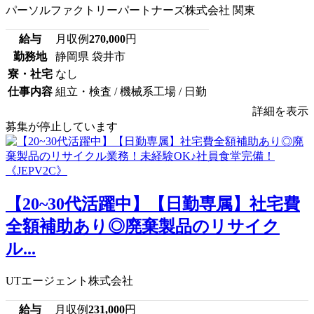
パーソルファクトリーパートナーズ株式会社 関東
給与
月収例
270,000
円
勤務地
静岡県 袋井市
寮・社宅
なし
仕事内容
組立・検査 / 機械系工場 / 日勤
詳細を表示
募集が停止しています
【20~30代活躍中】【日勤専属】社宅費
全額補助あり◎廃棄製品のリサイク
ル...
UTエージェント株式会社
給与
月収例
231,000
円