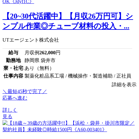
【20~30代活躍中】【月収26万円可】シ
ンプル作業◎チューブ材料の投入・...
UTエージェント株式会社
給与
月収例
262,000
円
勤務地
静岡県 袋井市
寮・社宅
あり（無料）
仕事内容
製薬化粧品系工場 / 機械操作・製造補助 / 正社員
詳細を表示
＼最短45秒で完了／
応募へ進む
詳しく
見る