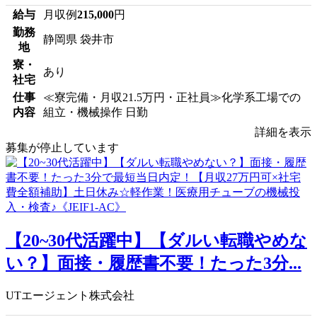
給与
月収例
215,000
円
勤務
静岡県 袋井市
地
寮・
あり
社宅
仕事
≪寮完備・月収21.5万円・正社員≫化学系工場での
内容
組立・機械操作 日勤
詳細を表示
募集が停止しています
【20~30代活躍中】【ダルい転職やめな
い？】面接・履歴書不要！たった3分...
UTエージェント株式会社