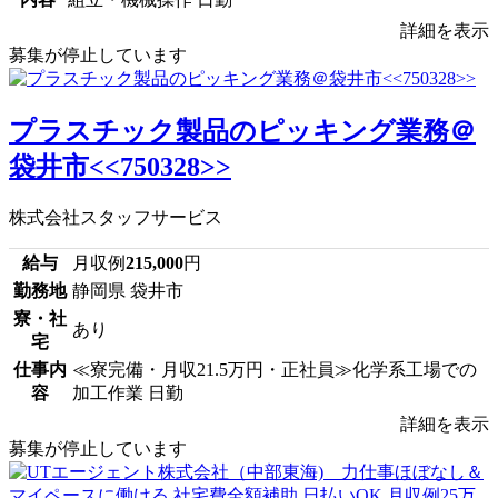
詳細を表示
募集が停止しています
プラスチック製品のピッキング業務＠
袋井市<<750328>>
株式会社スタッフサービス
給与
月収例
215,000
円
勤務地
静岡県 袋井市
寮・社
あり
宅
仕事内
≪寮完備・月収21.5万円・正社員≫化学系工場での
容
加工作業 日勤
詳細を表示
募集が停止しています