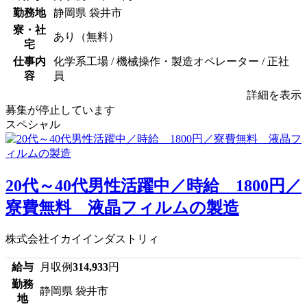
勤務地
静岡県 袋井市
寮・社
あり（無料）
宅
仕事内
化学系工場 / 機械操作・製造オペレーター / 正社
容
員
詳細を表示
募集が停止しています
スペシャル
20代～40代男性活躍中／時給 1800円／
寮費無料 液晶フィルムの製造
株式会社イカイインダストリィ
給与
月収例
314,933
円
勤務
静岡県 袋井市
地