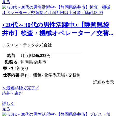
見る
<20代～30代の男性活躍中>【静岡県袋
井市】検査・機械オペレーター／交替...
エヌエス・テック株式会社
給与
月収例
246,832
円
勤務地
静岡県 袋井市
寮・社宅
あり
仕事内容
操作・梱包 / 化学系工場 / 交替制
詳細を表示
＼最短45秒で完了／
応募へ進む
詳しく
見る