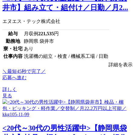
井市】組み立て・組付け／日勤／月2...
エヌエス・テック株式会社
給与
月収例
221,535
円
勤務地
静岡県 袋井市
寮・社宅
あり
仕事内容
洗濯機の組立・検査 / 機械系工場 / 日勤
詳細を表示
＼最短45秒で完了／
応募へ進む
詳しく
見る
<20代～30代の男性活躍中>【静岡県袋