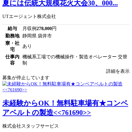
夏には伝統大規模花火大会30、000...
UTエージェント株式会社
給与
月収例
278,000
円
勤務地
静岡県 袋井市
寮・社
あり
宅
仕事内
機械系工場での機械操作・製造オペレーター 交替
容
制
詳細を表示
募集が停止しています
未経験からOK！無料駐車場有★コンベ
アベルトの製造<<761690>>
株式会社スタッフサービス