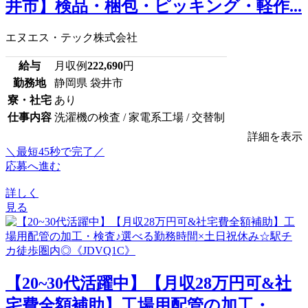
井市】検品・梱包・ピッキング・軽作...
エヌエス・テック株式会社
給与
月収例
222,690
円
勤務地
静岡県 袋井市
寮・社宅
あり
仕事内容
洗濯機の検査 / 家電系工場 / 交替制
詳細を表示
＼最短45秒で完了／
応募へ進む
詳しく
見る
【20~30代活躍中】【月収28万円可&社
宅費全額補助】工場用配管の加工・...