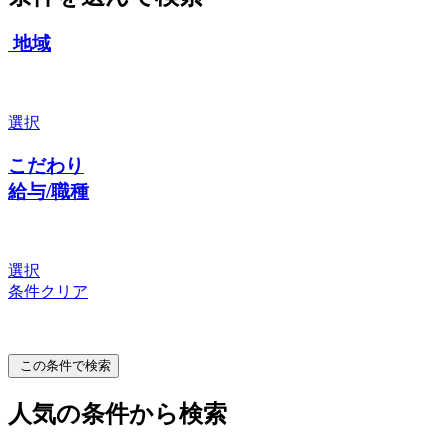
地域
選択
こだわり
給与/職種
選択
条件クリア
この条件で検索
人気の条件から検索