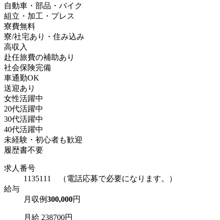
自動車・部品・バイク
組立・加工・プレス
寮費無料
寮/社宅あり・住み込み
高収入
赴任旅費の補助あり
社会保険完備
車通勤OK
送迎あり
女性活躍中
20代活躍中
30代活躍中
40代活躍中
未経験・初心者も歓迎
履歴書不要
求人番号
1135111 （電話応募で必要になります。）
給与
月収例
300,000
円
月給 238700円