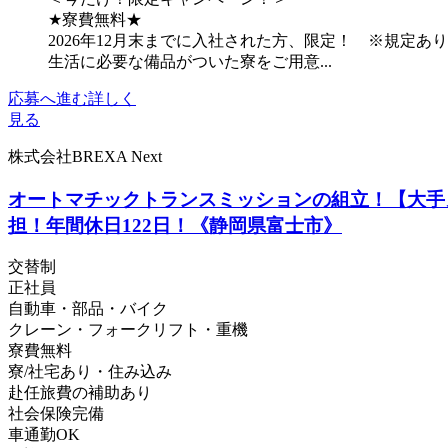
★寮費無料★
2026年12月末までに入社された方、限定！ ※規定あり
生活に必要な備品がついた寮をご用意...
応募へ進む
詳しく
見る
株式会社BREXA Next
オートマチックトランスミッションの組立！【大手
担！年間休日122日！《静岡県富士市》
交替制
正社員
自動車・部品・バイク
クレーン・フォークリフト・重機
寮費無料
寮/社宅あり・住み込み
赴任旅費の補助あり
社会保険完備
車通勤OK