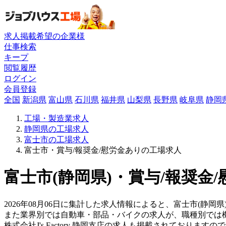
求人掲載希望の企業様
仕事検索
キープ
閲覧履歴
ログイン
会員登録
全国
新潟県
富山県
石川県
福井県
山梨県
長野県
岐阜県
静岡
工場・製造業求人
静岡県の工場求人
富士市の工場求人
富士市・賞与/報奨金/慰労金ありの工場求人
富士市(静岡県)・賞与/報奨金
2026年08月06日に集計した求人情報によると、富士市(静岡県
また業界別では自動車・部品・バイクの求人が、職種別では
株式会社J's Factory 静岡支店の求人も掲載されており