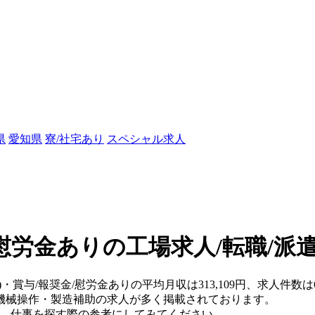
県
愛知県
寮/社宅あり
スペシャル求人
/慰労金ありの工場求人/転職/派
)・賞与/報奨金/慰労金ありの平均月収は313,109円、求人件数は
機械操作・製造補助の求人が多く掲載されております。
ますので、仕事を探す際の参考にしてみてください。