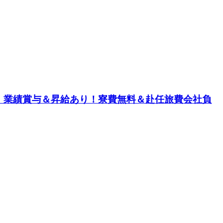
！業績賞与＆昇給あり！寮費無料＆赴任旅費会社負