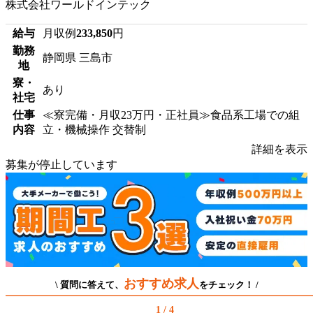
株式会社ワールドインテック
給与
月収例
233,850
円
勤務
静岡県 三島市
地
寮・
あり
社宅
仕事
≪寮完備・月収23万円・正社員≫食品系工場での組
内容
立・機械操作 交替制
詳細を表示
募集が停止しています
おすすめ求人
\ 質問に答えて、
をチェック！ /
1 / 4