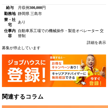
給与
月収例
300,000
円
勤務地
静岡県 三島市
寮・社
あり
宅
仕事内
自動車系工場での機械操作・製造オペレーター 交
容
替制
詳細を表示
募集が停止しています
関連するコラム