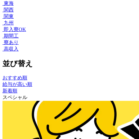
東海
関西
関東
九州
即入寮OK
期間工
寮あり
高収入
並び替え
おすすめ順
給与が高い順
新着順
スペシャル