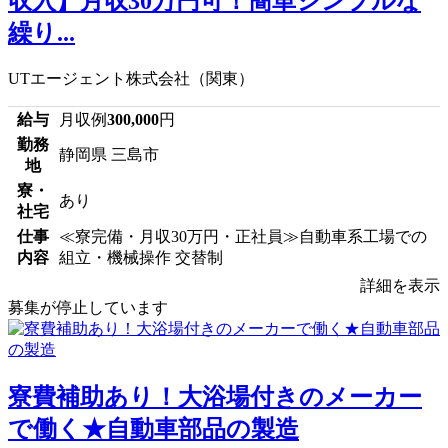
収入】月収30万円可！簡単シンプルな
繰り...
UTエージェント株式会社（関東）
給与
月収例
300,000
円
勤務
静岡県 三島市
地
寮・
あり
社宅
仕事
≪寮完備・月収30万円・正社員≫自動車系工場での
内容
組立・機械操作 交替制
詳細を表示
募集が停止しています
寮費補助あり！大浴場付きのメーカー
で働く★自動車部品の製造