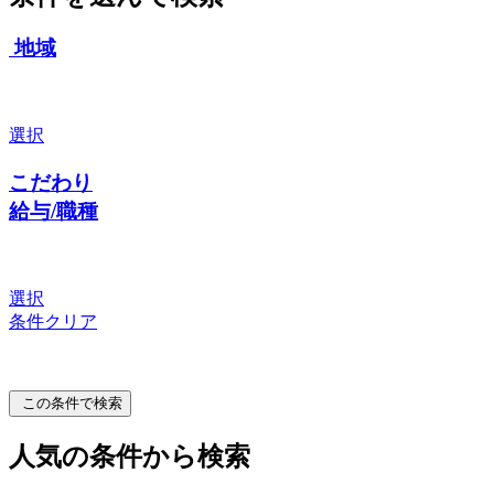
地域
選択
こだわり
給与/職種
選択
条件クリア
この条件で検索
人気の条件から検索