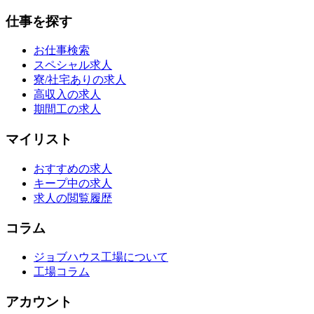
仕事を探す
お仕事検索
スペシャル求人
寮/社宅ありの求人
高収入の求人
期間工の求人
マイリスト
おすすめの求人
キープ中の求人
求人の閲覧履歴
コラム
ジョブハウス工場について
工場コラム
アカウント