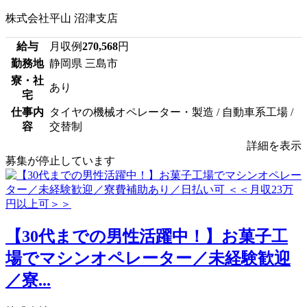
株式会社平山 沼津支店
給与
月収例
270,568
円
勤務地
静岡県 三島市
寮・社
あり
宅
仕事内
タイヤの機械オペレーター・製造 / 自動車系工場 /
容
交替制
詳細を表示
募集が停止しています
【30代までの男性活躍中！】お菓子工
場でマシンオペレーター／未経験歓迎
／寮...