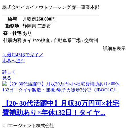
株式会社イカイアウトソーシング 第一事業本部
給与
月収例
260,000
円
勤務地
静岡県 三島市
寮・社宅
あり
仕事内容
タイヤの検査 / 自動車系工場 / 交替制
詳細を表示
＼最短45秒で完了／
応募へ進む
詳しく
見る
【20~30代活躍中】月収30万円可×社宅
費補助あり×年休132日！タイヤ...
UTエージェント株式会社