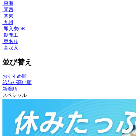
東海
関西
関東
九州
即入寮OK
期間工
寮あり
高収入
並び替え
おすすめ順
給与が高い順
新着順
スペシャル