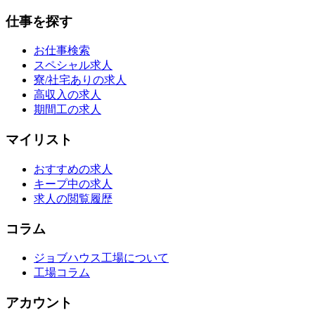
仕事を探す
お仕事検索
スペシャル求人
寮/社宅ありの求人
高収入の求人
期間工の求人
マイリスト
おすすめの求人
キープ中の求人
求人の閲覧履歴
コラム
ジョブハウス工場について
工場コラム
アカウント