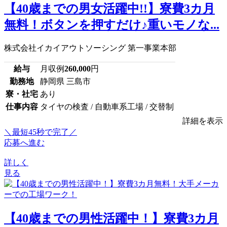
【40歳までの男女活躍中!!】寮費3カ月
無料！ボタンを押すだけ♪重いモノな...
株式会社イカイアウトソーシング 第一事業本部
給与
月収例
260,000
円
勤務地
静岡県 三島市
寮・社宅
あり
仕事内容
タイヤの検査 / 自動車系工場 / 交替制
詳細を表示
＼最短45秒で完了／
応募へ進む
詳しく
見る
【40歳までの男性活躍中！】寮費3カ月