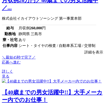
月収例26万円／40歳までの男女活躍中
／...
株式会社イカイアウトソーシング 第一事業本部
給与
月収例
260,000
円
勤務地
静岡県 三島市
寮・社宅
あり
仕事内容
シート・タイヤの検査 / 自動車系工場 / 交替制
詳細を表示
＼最短45秒で完了／
応募へ進む
詳しく
見る
【40歳までの男女活躍中!!】大手メーカ
ー内でのお仕事！