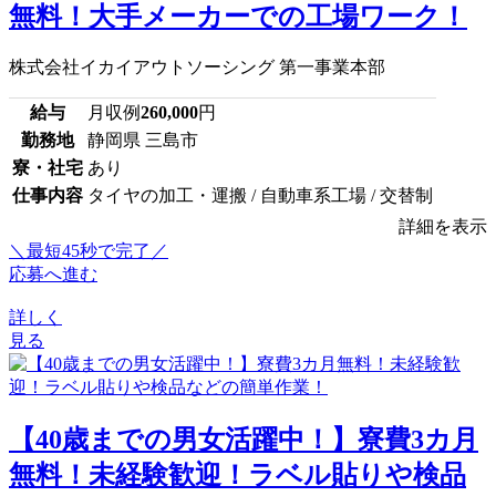
無料！大手メーカーでの工場ワーク！
株式会社イカイアウトソーシング 第一事業本部
給与
月収例
260,000
円
勤務地
静岡県 三島市
寮・社宅
あり
仕事内容
タイヤの加工・運搬 / 自動車系工場 / 交替制
詳細を表示
＼最短45秒で完了／
応募へ進む
詳しく
見る
【40歳までの男女活躍中！】寮費3カ月
無料！未経験歓迎！ラベル貼りや検品