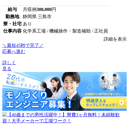
給与
月収例
300,000
円
勤務地
静岡県 三島市
寮・社宅
あり
仕事内容
化学系工場 / 機械操作・製造補助 / 正社員
詳細を表示
＼最短45秒で完了／
応募へ進む
詳しく
見る