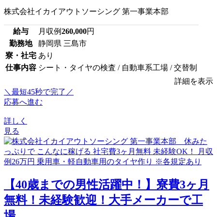
株式会社イカイアウトソーシング 第一事業本部
給与
月収例
260,000
円
勤務地
静岡県 三島市
寮・社宅
あり
仕事内容
シート・タイヤの検査 / 自動車系工場 / 交替制
詳細を表示
＼最短45秒で完了／
応募へ進む
詳しく
見る
【40歳までの男性活躍中！】寮費3ヶ月
無料！未経験歓迎！大手メーカーで工
場...