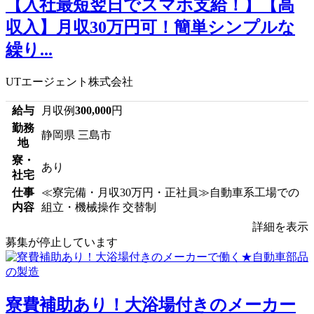
【入社最短翌日でスマホ支給！】【高
収入】月収30万円可！簡単シンプルな
繰り...
UTエージェント株式会社
給与
月収例
300,000
円
勤務
静岡県 三島市
地
寮・
あり
社宅
仕事
≪寮完備・月収30万円・正社員≫自動車系工場での
内容
組立・機械操作 交替制
詳細を表示
募集が停止しています
寮費補助あり！大浴場付きのメーカー