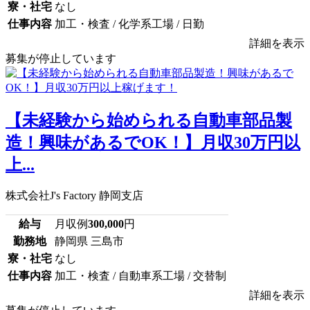
寮・社宅
なし
仕事内容
加工・検査 / 化学系工場 / 日勤
詳細を表示
募集が停止しています
【未経験から始められる自動車部品製
造！興味があるでOK！】月収30万円以
上...
株式会社J's Factory 静岡支店
給与
月収例
300,000
円
勤務地
静岡県 三島市
寮・社宅
なし
仕事内容
加工・検査 / 自動車系工場 / 交替制
詳細を表示