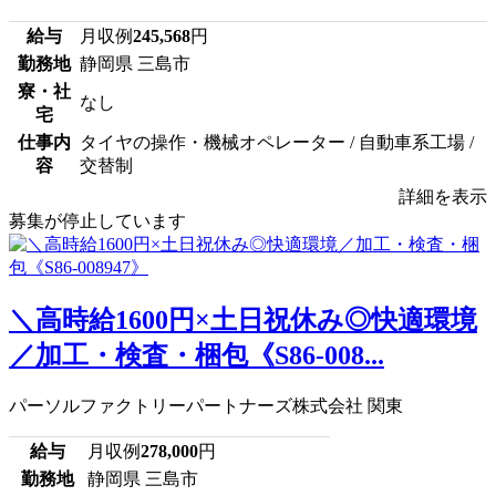
給与
月収例
245,568
円
勤務地
静岡県 三島市
寮・社
なし
宅
仕事内
タイヤの操作・機械オペレーター / 自動車系工場 /
容
交替制
詳細を表示
募集が停止しています
＼高時給1600円×土日祝休み◎快適環境
／加工・検査・梱包《S86-008...
パーソルファクトリーパートナーズ株式会社 関東
給与
月収例
278,000
円
勤務地
静岡県 三島市