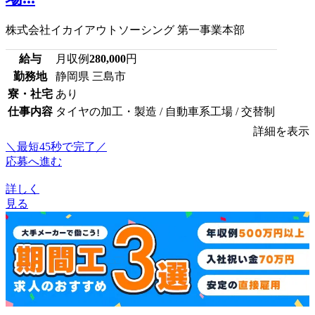
株式会社イカイアウトソーシング 第一事業本部
給与
月収例
280,000
円
勤務地
静岡県 三島市
寮・社宅
あり
仕事内容
タイヤの加工・製造 / 自動車系工場 / 交替制
詳細を表示
＼最短45秒で完了／
応募へ進む
詳しく
見る