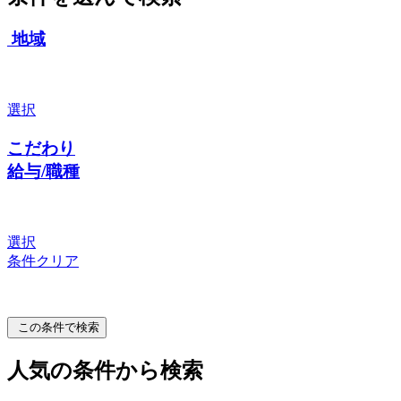
地域
選択
こだわり
給与/職種
選択
条件クリア
この条件で検索
人気の条件から検索