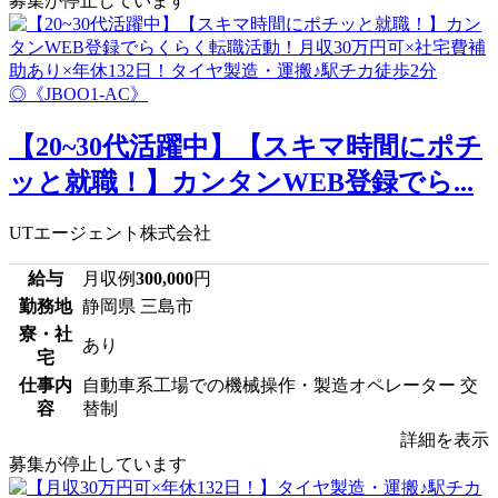
募集が停止しています
【20~30代活躍中】【スキマ時間にポチ
ッと就職！】カンタンWEB登録でら...
UTエージェント株式会社
給与
月収例
300,000
円
勤務地
静岡県 三島市
寮・社
あり
宅
仕事内
自動車系工場での機械操作・製造オペレーター 交
容
替制
詳細を表示
募集が停止しています