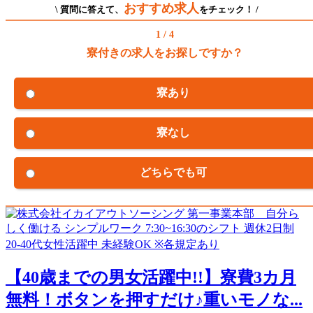
おすすめ求人
\ 質問に答えて、
をチェック！ /
1 / 4
寮付きの求人をお探しですか？
寮あり
寮なし
どちらでも可
【40歳までの男女活躍中!!】寮費3カ月
無料！ボタンを押すだけ♪重いモノな...