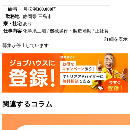
給与
月収例
300,000
円
勤務地
静岡県 三島市
寮・社宅
あり
仕事内容
化学系工場 / 機械操作・製造補助 / 正社員
詳細を表示
募集が停止しています
関連するコラム