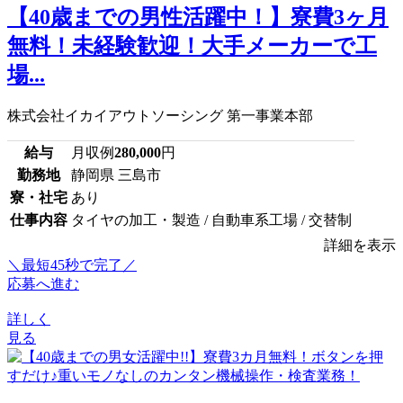
【40歳までの男性活躍中！】寮費3ヶ月
無料！未経験歓迎！大手メーカーで工
場...
株式会社イカイアウトソーシング 第一事業本部
給与
月収例
280,000
円
勤務地
静岡県 三島市
寮・社宅
あり
仕事内容
タイヤの加工・製造 / 自動車系工場 / 交替制
詳細を表示
＼最短45秒で完了／
応募へ進む
詳しく
見る