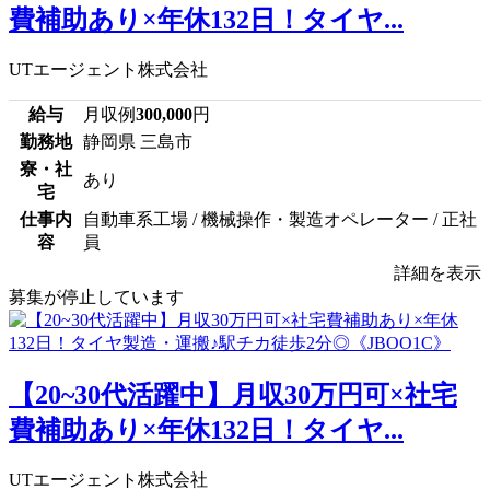
費補助あり×年休132日！タイヤ...
UTエージェント株式会社
給与
月収例
300,000
円
勤務地
静岡県 三島市
寮・社
あり
宅
仕事内
自動車系工場 / 機械操作・製造オペレーター / 正社
容
員
詳細を表示
募集が停止しています
【20~30代活躍中】月収30万円可×社宅
費補助あり×年休132日！タイヤ...
UTエージェント株式会社