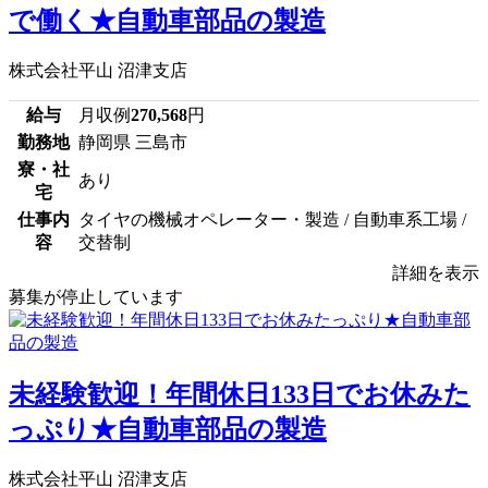
で働く★自動車部品の製造
株式会社平山 沼津支店
給与
月収例
270,568
円
勤務地
静岡県 三島市
寮・社
あり
宅
仕事内
タイヤの機械オペレーター・製造 / 自動車系工場 /
容
交替制
詳細を表示
募集が停止しています
未経験歓迎！年間休日133日でお休みた
っぷり★自動車部品の製造
株式会社平山 沼津支店