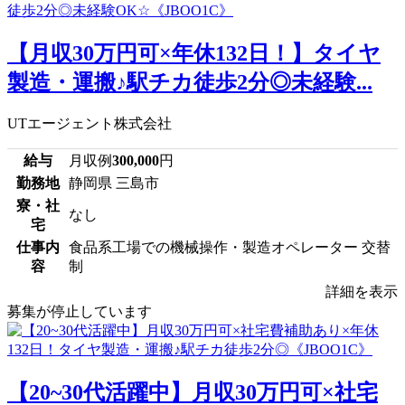
【月収30万円可×年休132日！】タイヤ
製造・運搬♪駅チカ徒歩2分◎未経験...
UTエージェント株式会社
給与
月収例
300,000
円
勤務地
静岡県 三島市
寮・社
なし
宅
仕事内
食品系工場での機械操作・製造オペレーター 交替
容
制
詳細を表示
募集が停止しています
【20~30代活躍中】月収30万円可×社宅