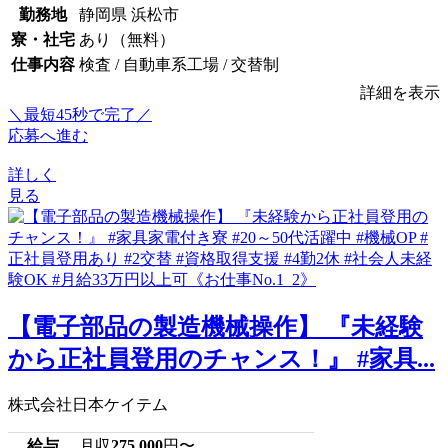
勤務地
静岡県 浜松市
寮・社宅
あり（無料）
仕事内容
検査 / 自動車系工場 / 交替制
詳細を表示
＼最短45秒で完了／
応募へ進む
詳しく
見る
【電子部品の製造機械操作】 『未経験
から正社員登用のチャンス！』 #家具...
株式会社日本ケイテム
給与
月収
275,000
円〜