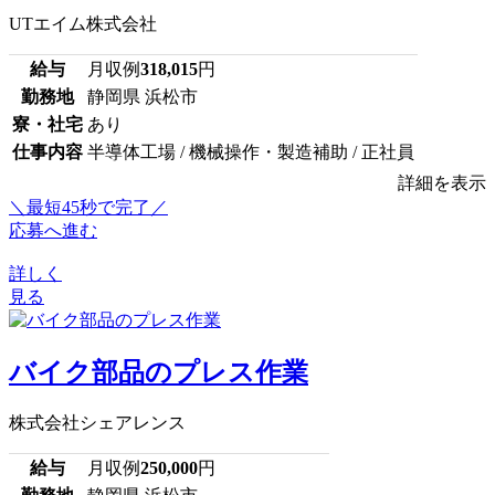
UTエイム株式会社
給与
月収例
318,015
円
勤務地
静岡県 浜松市
寮・社宅
あり
仕事内容
半導体工場 / 機械操作・製造補助 / 正社員
詳細を表示
＼最短45秒で完了／
応募へ進む
詳しく
見る
バイク部品のプレス作業
株式会社シェアレンス
給与
月収例
250,000
円