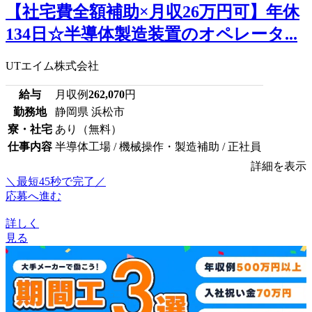
【社宅費全額補助×月収26万円可】年休
134日☆半導体製造装置のオペレータ...
UTエイム株式会社
給与
月収例
262,070
円
勤務地
静岡県 浜松市
寮・社宅
あり（無料）
仕事内容
半導体工場 / 機械操作・製造補助 / 正社員
詳細を表示
＼最短45秒で完了／
応募へ進む
詳しく
見る