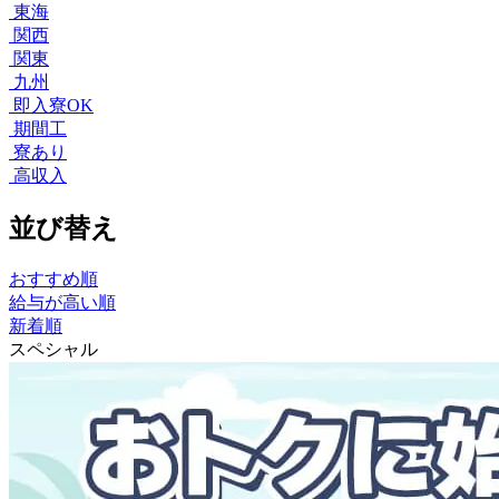
東海
関西
関東
九州
即入寮OK
期間工
寮あり
高収入
並び替え
おすすめ順
給与が高い順
新着順
スペシャル