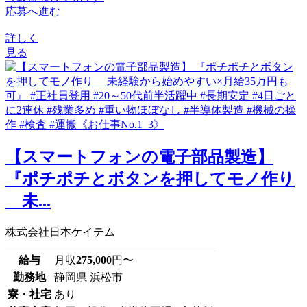
応募へ進む
詳しく
見る
【スマートフォンの電子部品製造】
『ポチポチとボタンを押してモノ作り
未...
株式会社日本ケイテム
給与
月収
275,000
円〜
勤務地
静岡県 浜松市
寮・社宅
あり