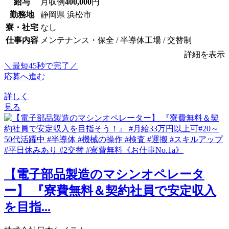
給与
月収例
400,000
円
勤務地
静岡県 浜松市
寮・社宅
なし
仕事内容
メンテナンス・保全 / 半導体工場 / 交替制
詳細を表示
＼最短45秒で完了／
応募へ進む
詳しく
見る
【電子部品製造のマシンオペレータ
ー】 『寮費無料＆契約社員で安定収入
を目指...