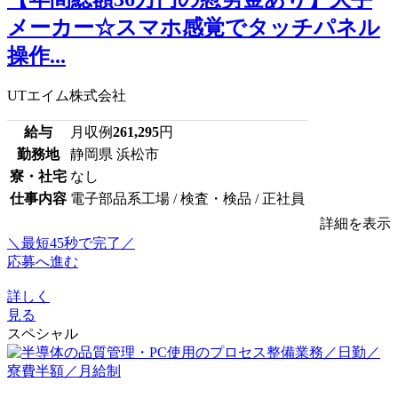
メーカー☆スマホ感覚でタッチパネル
操作...
UTエイム株式会社
給与
月収例
261,295
円
勤務地
静岡県 浜松市
寮・社宅
なし
仕事内容
電子部品系工場 / 検査・検品 / 正社員
詳細を表示
＼最短45秒で完了／
応募へ進む
詳しく
見る
スペシャル