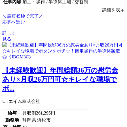
仕事内容
加工・操作 / 半導体工場 / 交替制
詳細を表示
＼最短45秒で完了／
応募へ進む
詳しく
見る
【未経験歓迎】年間総額36万の慰労金
あり×月収26万円可☆キレイな職場で
ボ...
UTエイム株式会社
給与
月収例
261,295
円
勤務地
静岡県 浜松市