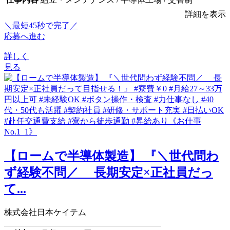
詳細を表示
＼最短45秒で完了／
応募へ進む
詳しく
見る
【ロームで半導体製造】 『＼世代問わ
ず経験不問／ 長期安定×正社員だっ
て...
株式会社日本ケイテム