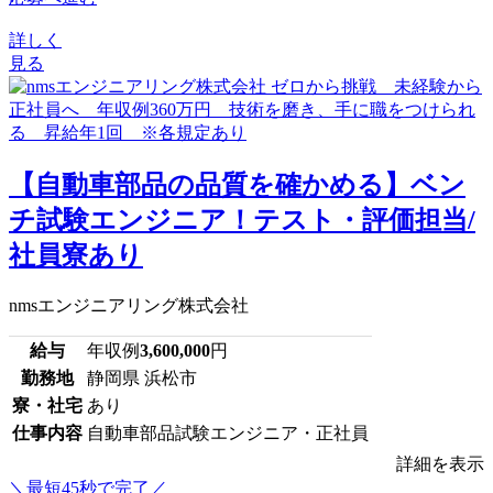
詳しく
見る
【自動車部品の品質を確かめる】ベン
チ試験エンジニア！テスト・評価担当/
社員寮あり
nmsエンジニアリング株式会社
給与
年収例
3,600,000
円
勤務地
静岡県 浜松市
寮・社宅
あり
仕事内容
自動車部品試験エンジニア・正社員
詳細を表示
＼最短45秒で完了／