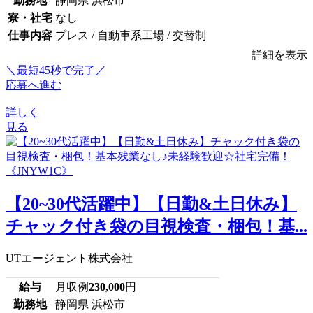
勤務地
静岡県 浜松市
寮・社宅
なし
仕事内容
プレス / 自動車系工場 / 交替制
詳細を表示
＼最短45秒で完了／
応募へ進む
詳しく
見る
【20~30代活躍中】【日勤&土日休み】
チャック付き袋の目視検査・梱包！基...
UTエージェント株式会社
給与
月収例
230,000
円
勤務地
静岡県 浜松市