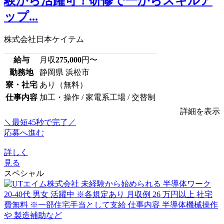
験から活躍可！研修で一からスキルア
ップ...
株式会社日本ケイテム
給与
月収
275,000
円〜
勤務地
静岡県 浜松市
寮・社宅
あり（無料）
仕事内容
加工・操作 / 家電系工場 / 交替制
詳細を表示
＼最短45秒で完了／
応募へ進む
詳しく
見る
スペシャル