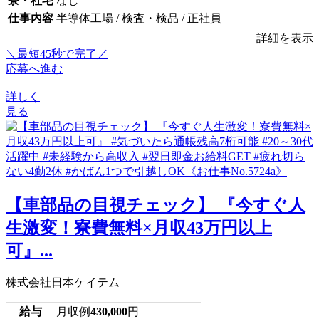
寮・社宅
なし
仕事内容
半導体工場 / 検査・検品 / 正社員
詳細を表示
＼最短45秒で完了／
応募へ進む
詳しく
見る
【車部品の目視チェック】 『今すぐ人
生激変！寮費無料×月収43万円以上
可』...
株式会社日本ケイテム
給与
月収例
430,000
円