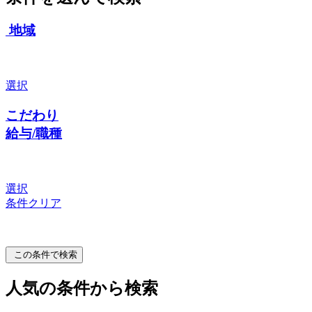
地域
選択
こだわり
給与/職種
選択
条件クリア
この条件で検索
人気の条件から検索