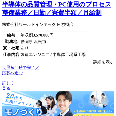
半導体の品質管理・PC使用のプロセス
整備業務／日勤／寮費半額／月給制
株式会社ワールドインテック FC技術部
給与
年収例
3,570,000
円
勤務地
静岡県 浜松市
寮・社宅
あり
仕事内容
製造エンジニア / 半導体工場系工場
詳細を表示
＼最短45秒で完了／
応募へ進む
詳しく
見る