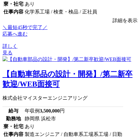
寮・社宅
あり
仕事内容
化学系工場 / 検査・検品 / 正社員
詳細を表示
＼最短45秒で完了／
応募へ進む
詳しく
見る
【自動車部品の設計・開発】/第二新卒
歓迎/WEB面接可
株式会社マイスターエンジニアリング
給与
年収例
3,500,000
円
勤務地
静岡県 浜松市
寮・社宅
あり
仕事内容
製造エンジニア / 自動車系工場系工場 / 日勤