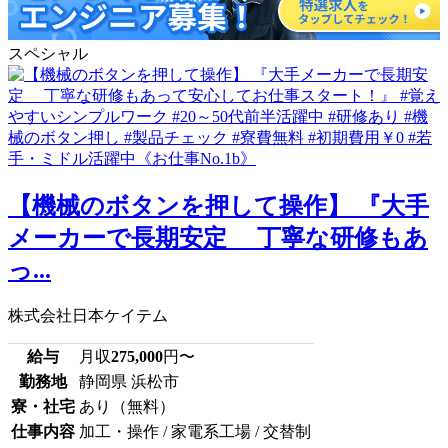
スペシャル
【機械のボタンを押して操作】 『大手
メーカーで長期安定 丁寧な研修もあ
っ...
株式会社日本ケイテム
給与
月収
275,000
円〜
勤務地
静岡県 浜松市
寮・社宅
あり（無料）
仕事内容
加工・操作 / 家電系工場 / 交替制