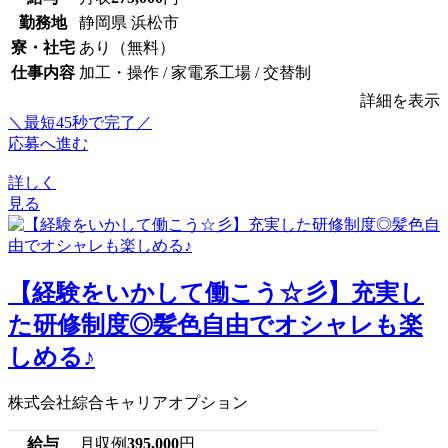
勤務地
静岡県 浜松市
寮・社宅
あり（無料）
仕事内容
加工・操作 / 家電系工場 / 交替制
詳細を表示
＼最短45秒で完了／
応募へ進む
詳しく
見る
【経験をいかして働こう☆彡】充実し
た研修制度◎髪色自由でオシャレも楽
しめる♪
株式会社綜合キャリアオプション
給与
月収例
395,000
円