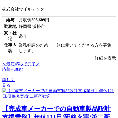
株式会社ウイルテック
給与
月収例
305,689
円
勤務地
静岡県 浜松市
寮・社
あり
宅
仕事内
業務好調のため、一緒に働いてくださる方を募集
容
します。
詳細を表示
＼最短45秒で完了／
応募へ進む
詳しく
見る
【完成車メーカーでの自動車製品設計
支援業務】年休121日/研修充実/第二新