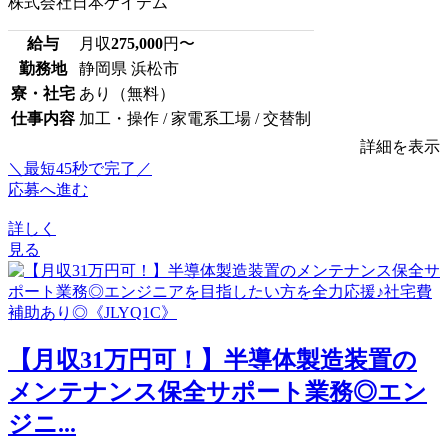
株式会社日本ケイテム
給与
月収
275,000
円〜
勤務地
静岡県 浜松市
寮・社宅
あり（無料）
仕事内容
加工・操作 / 家電系工場 / 交替制
詳細を表示
＼最短45秒で完了／
応募へ進む
詳しく
見る
【月収31万円可！】半導体製造装置の
メンテナンス保全サポート業務◎エン
ジニ...