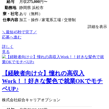
給与
月収
275,000
円〜
勤務地
静岡県 浜松市
寮・社宅
あり（無料）
仕事内容
加工・操作 / 家電系工場 / 交替制
詳細を表示
＼最短45秒で完了／
応募へ進む
詳しく
見る
【経験者向け☆】憧れの高収入
Work！！好きな髪色で就業OKでモチ
ベUP♪
株式会社綜合キャリアオプション