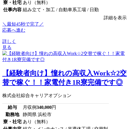
寮・社宅
あり（無料）
仕事内容
組み立て・加工 / 自動車系工場 / 日勤
詳細を表示
＼最短45秒で完了／
応募へ進む
詳しく
見る
【経験者向け】憧れの高収入Work☆2交
替で稼ぐ！！家電付き1R寮完備です◎
株式会社綜合キャリアオプション
給与
月収例
340,000
円
勤務地
静岡県 浜松市
寮・社宅
あり（無料）
仕事内容
組立・メンテナンス / 半導体工場 / 交替制