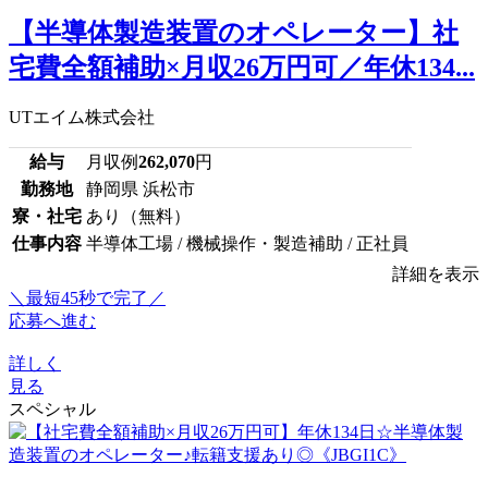
【半導体製造装置のオペレーター】社
宅費全額補助×月収26万円可／年休134...
UTエイム株式会社
給与
月収例
262,070
円
勤務地
静岡県 浜松市
寮・社宅
あり（無料）
仕事内容
半導体工場 / 機械操作・製造補助 / 正社員
詳細を表示
＼最短45秒で完了／
応募へ進む
詳しく
見る
スペシャル