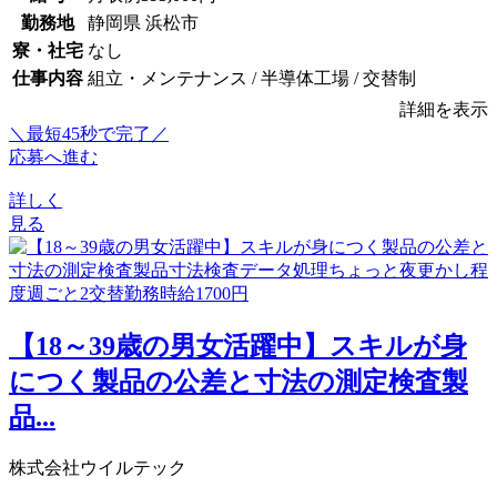
勤務地
静岡県 浜松市
寮・社宅
なし
仕事内容
組立・メンテナンス / 半導体工場 / 交替制
詳細を表示
＼最短45秒で完了／
応募へ進む
詳しく
見る
【18～39歳の男女活躍中】スキルが身
につく製品の公差と寸法の測定検査製
品...
株式会社ウイルテック