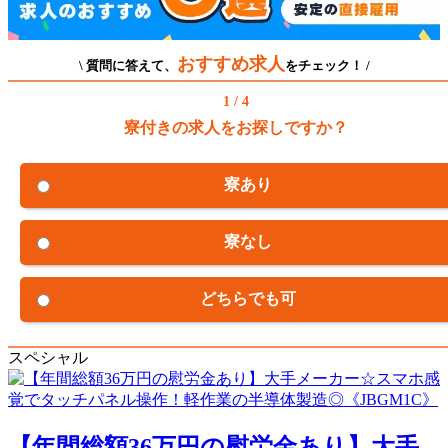
おすすめ求人
\ 質問に答えて、
をチェック！ /
1 / 4
寮付きの求人をお探しですか？
寮あり
寮なし
どちらでも可
スペシャル
【年間総額36万円の慰労金あり】大手