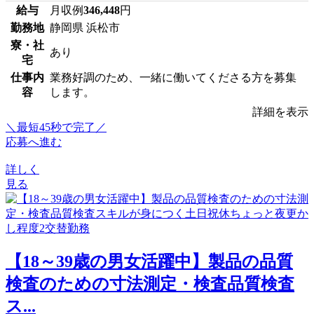
給与
月収例
346,448
円
勤務地
静岡県 浜松市
寮・社
あり
宅
仕事内
業務好調のため、一緒に働いてくださる方を募集
容
します。
詳細を表示
＼最短45秒で完了／
応募へ進む
詳しく
見る
【18～39歳の男女活躍中】製品の品質
検査のための寸法測定・検査品質検査
ス...