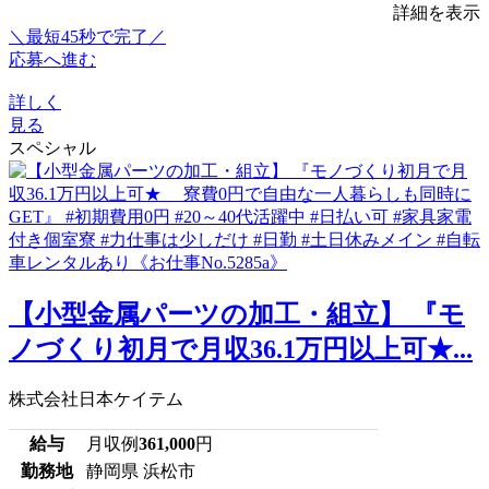
詳細を表示
＼最短45秒で完了／
応募へ進む
詳しく
見る
スペシャル
【小型金属パーツの加工・組立】 『モ
ノづくり初月で月収36.1万円以上可★...
株式会社日本ケイテム
給与
月収例
361,000
円
勤務地
静岡県 浜松市