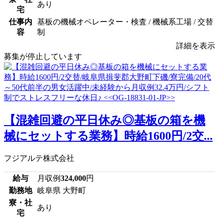
あり
宅
仕事内
基板の機械オペレーター・検査 / 機械系工場 / 交替
容
制
詳細を表示
募集が停止しています
【混雑回避の平日休み◎基板の箱を機
械にセットする業務】時給1600円/2交...
フジアルテ株式会社
給与
月収例
324,000
円
勤務地
岐阜県 大野町
寮・社
あり
宅