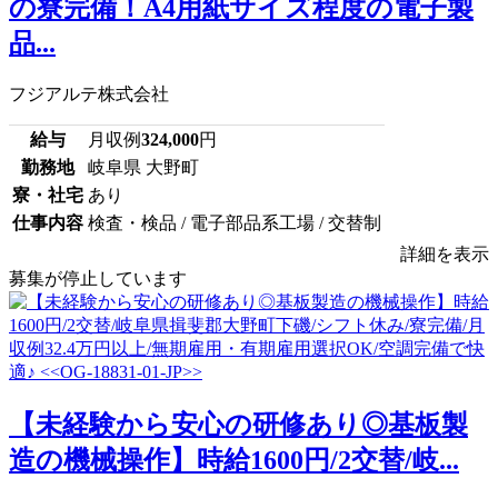
の寮完備！A4用紙サイズ程度の電子製
品...
フジアルテ株式会社
給与
月収例
324,000
円
勤務地
岐阜県 大野町
寮・社宅
あり
仕事内容
検査・検品 / 電子部品系工場 / 交替制
詳細を表示
募集が停止しています
【未経験から安心の研修あり◎基板製
造の機械操作】時給1600円/2交替/岐...