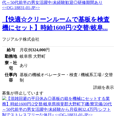
【快適☆クリーンルームで基板を検査
機にセット】時給1600円/2交替/岐阜...
フジアルテ株式会社
給与
月収例
324,000
円
勤務地
岐阜県 大野町
寮・社
あり
宅
仕事内
基板の機械オペレーター・検査 / 機械系工場 / 交替
容
制
詳細を表示
募集が停止しています