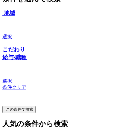
地域
選択
こだわり
給与/職種
選択
条件クリア
この条件で検索
人気の条件から検索