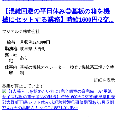
【混雑回避の平日休み◎基板の箱を機
械にセットする業務】時給1600円/2交...
フジアルテ株式会社
給与
月収例
324,000
円
勤務地
岐阜県 大野町
寮・社
あり
宅
仕事内
基板の機械オペレーター・検査 / 機械系工場 / 交替
容
制
詳細を表示
募集が停止しています