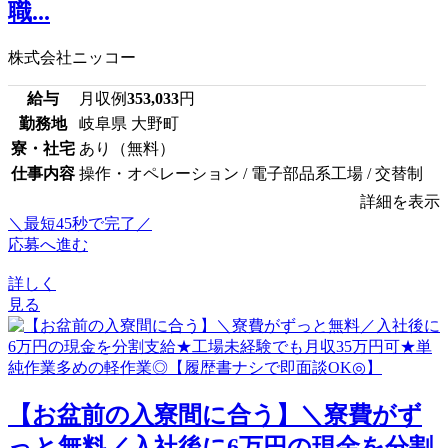
職...
株式会社ニッコー
給与
月収例
353,033
円
勤務地
岐阜県 大野町
寮・社宅
あり（無料）
仕事内容
操作・オペレーション / 電子部品系工場 / 交替制
詳細を表示
＼最短45秒で完了／
応募へ進む
詳しく
見る
【お盆前の入寮間に合う】＼寮費がず
っと無料／入社後に6万円の現金を分割