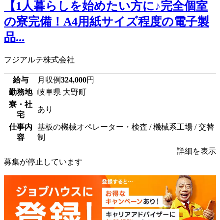
【1人暮らしを始めたい方に♪完全個室
の寮完備！A4用紙サイズ程度の電子製
品...
フジアルテ株式会社
給与
月収例
324,000
円
勤務地
岐阜県 大野町
寮・社
あり
宅
仕事内
基板の機械オペレーター・検査 / 機械系工場 / 交替
容
制
詳細を表示
募集が停止しています