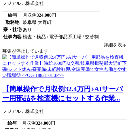
フジアルテ株式会社
給与
月収例
324,000
円
勤務地
岐阜県 大野町
寮・社宅
あり
仕事内容
検査・検品 / 電子部品系工場 / 交替制
詳細を表示
募集が停止しています
【簡単操作で月収例32.4万円♪AIサーバ
ー用部品を検査機にセットする作業...
フジアルテ株式会社
給与
月収例
324,000
円