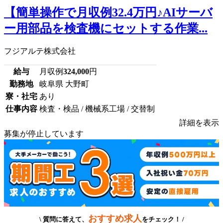
【簡単操作で月収例32.4万円♪AIサーバ
ー用部品を検査機にセットする作業...
フジアルテ株式会社
給与
月収例
324,000
円
勤務地
岐阜県 大野町
寮・社宅
あり
仕事内容
検査・検品 / 機械系工場 / 交替制
詳細を表示
募集が停止しています
おすすめ求人
\ 質問に答えて、
をチェック！ /