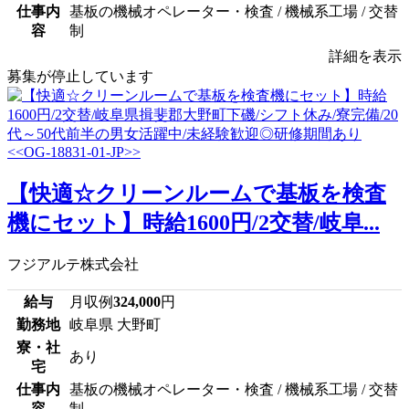
仕事内
基板の機械オペレーター・検査 / 機械系工場 / 交替
容
制
詳細を表示
募集が停止しています
【快適☆クリーンルームで基板を検査
機にセット】時給1600円/2交替/岐阜...
フジアルテ株式会社
給与
月収例
324,000
円
勤務地
岐阜県 大野町
寮・社
あり
宅
仕事内
基板の機械オペレーター・検査 / 機械系工場 / 交替
容
制