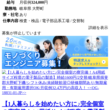
給与
月収例
324,000
円
勤務地
岐阜県 大野町
寮・社宅
あり
仕事内容
検査・検品 / 電子部品系工場 / 交替制
詳細を表示
募集が停止しています
【1人暮らしを始めたい方に♪完全個室