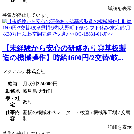
容
制
詳細を表示
募集が停止しています
【未経験から安心の研修あり◎基板製
造の機械操作】時給1600円/2交替/岐...
フジアルテ株式会社
給与
月収例
324,000
円
勤務地
岐阜県 大野町
寮・社
あり
宅
仕事内
基板の機械オペレーター・検査 / 機械系工場 / 交替
容
制
詳細を表示
募集が停止しています