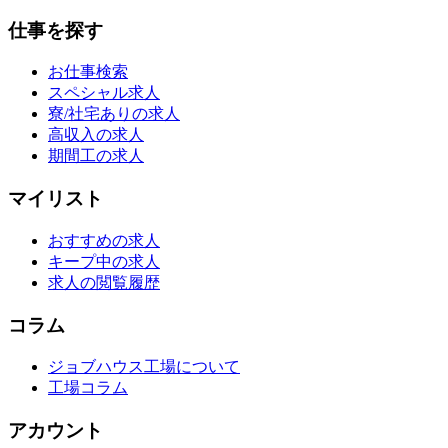
仕事を探す
お仕事検索
スペシャル求人
寮/社宅ありの求人
高収入の求人
期間工の求人
マイリスト
おすすめの求人
キープ中の求人
求人の閲覧履歴
コラム
ジョブハウス工場について
工場コラム
アカウント