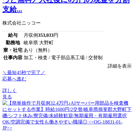
支給...
株式会社ニッコー
給与
月収例
353,033
円
勤務地
岐阜県 大野町
寮・社宅
あり（無料）
仕事内容
加工・検査 / 電子部品系工場 / 交替制
詳細を表示
＼最短45秒で完了／
応募へ進む
詳しく
見る