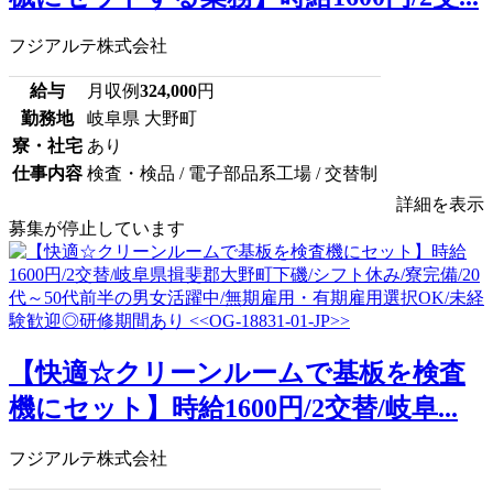
フジアルテ株式会社
給与
月収例
324,000
円
勤務地
岐阜県 大野町
寮・社宅
あり
仕事内容
検査・検品 / 電子部品系工場 / 交替制
詳細を表示
募集が停止しています
【快適☆クリーンルームで基板を検査
機にセット】時給1600円/2交替/岐阜...
フジアルテ株式会社