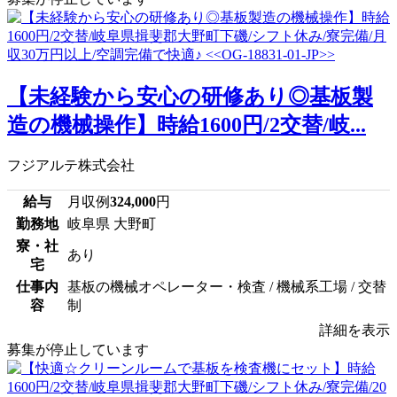
【未経験から安心の研修あり◎基板製
造の機械操作】時給1600円/2交替/岐...
フジアルテ株式会社
給与
月収例
324,000
円
勤務地
岐阜県 大野町
寮・社
あり
宅
仕事内
基板の機械オペレーター・検査 / 機械系工場 / 交替
容
制
詳細を表示
募集が停止しています