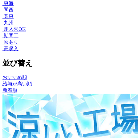
東海
関西
関東
九州
即入寮OK
期間工
寮あり
高収入
並び替え
おすすめ順
給与が高い順
新着順