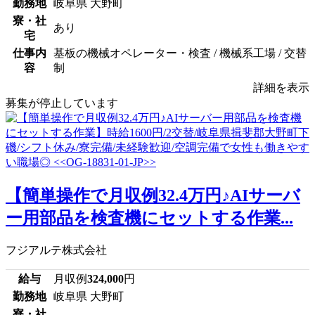
勤務地
岐阜県 大野町
寮・社
あり
宅
仕事内
基板の機械オペレーター・検査 / 機械系工場 / 交替
容
制
詳細を表示
募集が停止しています
【簡単操作で月収例32.4万円♪AIサーバ
ー用部品を検査機にセットする作業...
フジアルテ株式会社
給与
月収例
324,000
円
勤務地
岐阜県 大野町
寮・社