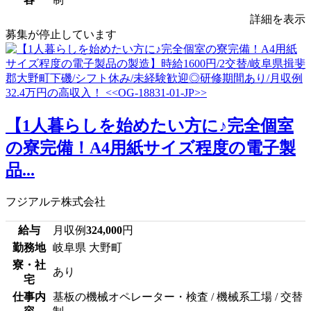
詳細を表示
募集が停止しています
【1人暮らしを始めたい方に♪完全個室
の寮完備！A4用紙サイズ程度の電子製
品...
フジアルテ株式会社
給与
月収例
324,000
円
勤務地
岐阜県 大野町
寮・社
あり
宅
仕事内
基板の機械オペレーター・検査 / 機械系工場 / 交替