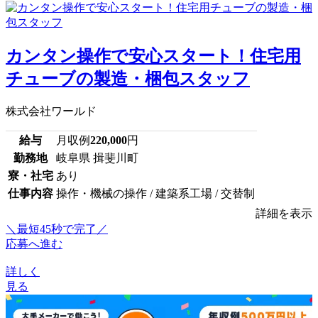
カンタン操作で安心スタート！住宅用
チューブの製造・梱包スタッフ
株式会社ワールド
給与
月収例
220,000
円
勤務地
岐阜県 揖斐川町
寮・社宅
あり
仕事内容
操作・機械の操作 / 建築系工場 / 交替制
詳細を表示
＼最短45秒で完了／
応募へ進む
詳しく
見る