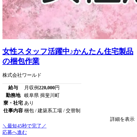
女性スタッフ活躍中♪かんたん住宅製品
の梱包作業
株式会社ワールド
給与
月収例
220,000
円
勤務地
岐阜県 揖斐川町
寮・社宅
あり
仕事内容
梱包 / 建築系工場 / 交替制
詳細を表示
＼最短45秒で完了／
応募へ進む