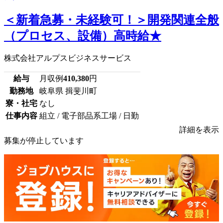
＜新着急募・未経験可！＞開発関連全般
（プロセス、設備）高時給★
株式会社アルプスビジネスサービス
給与
月収例
410,380
円
勤務地
岐阜県 揖斐川町
寮・社宅
なし
仕事内容
組立 / 電子部品系工場 / 日勤
詳細を表示
募集が停止しています