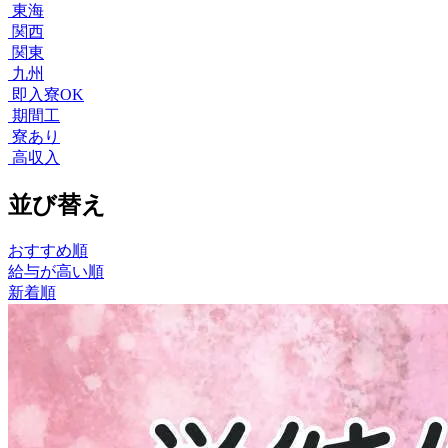
東海
関西
関東
九州
即入寮OK
期間工
寮あり
高収入
並び替え
おすすめ順
給与が高い順
新着順