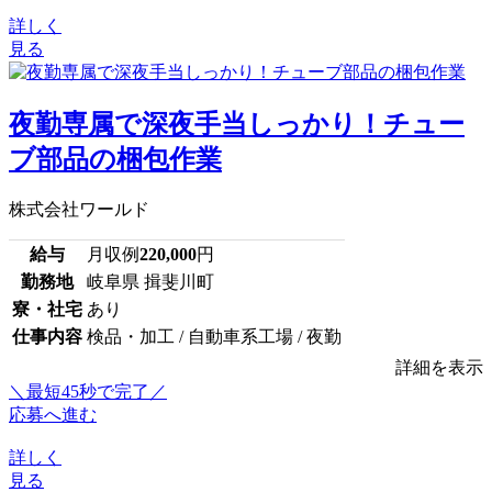
詳しく
見る
夜勤専属で深夜手当しっかり！チュー
ブ部品の梱包作業
株式会社ワールド
給与
月収例
220,000
円
勤務地
岐阜県 揖斐川町
寮・社宅
あり
仕事内容
検品・加工 / 自動車系工場 / 夜勤
詳細を表示
＼最短45秒で完了／
応募へ進む
詳しく
見る