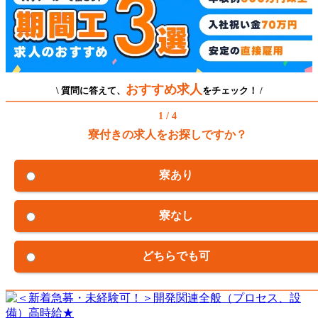
おすすめ求人
\ 質問に答えて、
をチェック！ /
1 / 4
寮付きの求人をお探しですか？
寮あり
寮なし
どちらでも可