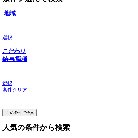
地域
選択
こだわり
給与/職種
選択
条件クリア
この条件で検索
人気の条件から検索