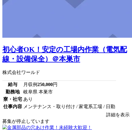
初心者OK！安定の工場内作業（電気配
線・設備保全）＠本巣市
株式会社ワールド
給与
月収例
250,000
円
勤務地
岐阜県 本巣市
寮・社宅
あり
仕事内容
メンテナンス・取り付け / 家電系工場 / 日勤
詳細を表示
募集が停止しています