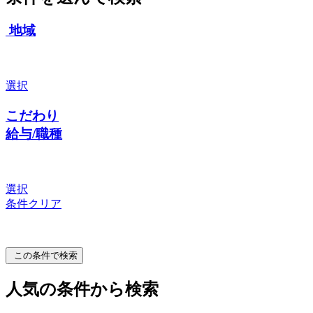
地域
選択
こだわり
給与/職種
選択
条件クリア
この条件で検索
人気の条件から検索