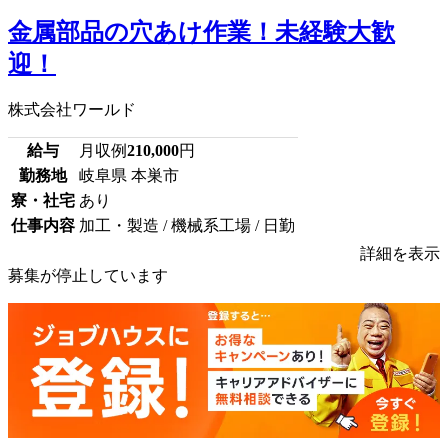
金属部品の穴あけ作業！未経験大歓
迎！
株式会社ワールド
給与
月収例
210,000
円
勤務地
岐阜県 本巣市
寮・社宅
あり
仕事内容
加工・製造 / 機械系工場 / 日勤
詳細を表示
募集が停止しています