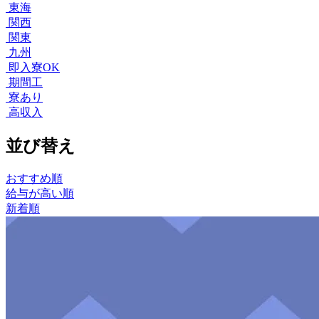
東海
関西
関東
九州
即入寮OK
期間工
寮あり
高収入
並び替え
おすすめ順
給与が高い順
新着順