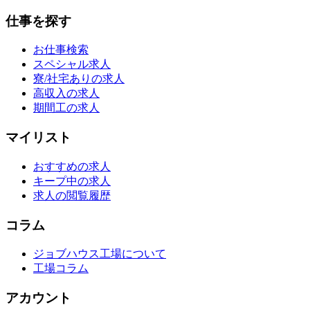
仕事を探す
お仕事検索
スペシャル求人
寮/社宅ありの求人
高収入の求人
期間工の求人
マイリスト
おすすめの求人
キープ中の求人
求人の閲覧履歴
コラム
ジョブハウス工場について
工場コラム
アカウント