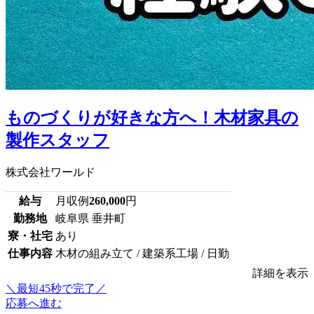
ものづくりが好きな方へ！木材家具の
製作スタッフ
株式会社ワールド
給与
月収例
260,000
円
勤務地
岐阜県 垂井町
寮・社宅
あり
仕事内容
木材の組み立て / 建築系工場 / 日勤
詳細を表示
＼最短45秒で完了／
応募へ進む