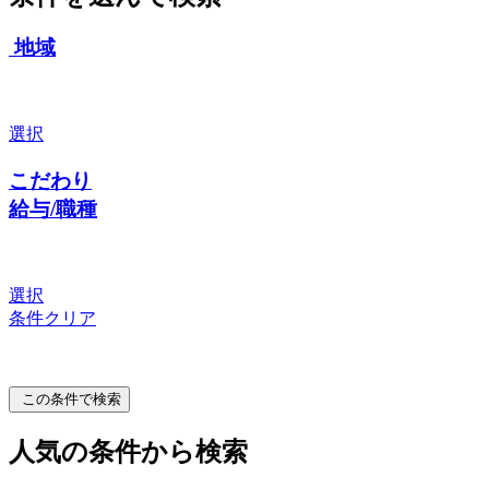
地域
選択
こだわり
給与/職種
選択
条件クリア
この条件で検索
人気の条件から検索