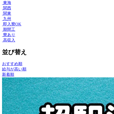
東海
関西
関東
九州
即入寮OK
期間工
寮あり
高収入
並び替え
おすすめ順
給与が高い順
新着順