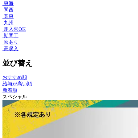
東海
関西
関東
九州
即入寮OK
期間工
寮あり
高収入
並び替え
おすすめ順
給与が高い順
新着順
スペシャル