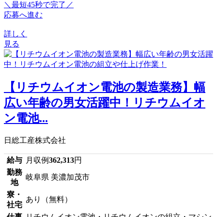
＼最短45秒で完了／
応募へ進む
詳しく
見る
【リチウムイオン電池の製造業務】幅
広い年齢の男女活躍中！リチウムイオ
ン電池...
日総工産株式会社
給与
月収例
362,313
円
勤務
岐阜県 美濃加茂市
地
寮・
あり（無料）
社宅
仕事
リチウムイオン電池・リチウムイオンの組立・マシン