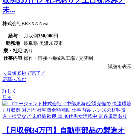
収例35万円／社宅あり／土日祝休み／
未...
株式会社BREXA Next
給与
月収例
350,000
円
勤務地
岐阜県 美濃加茂市
寮・社宅
あり
仕事内容
操作・溶接 / 機械系工場 / 交替制
詳細を表示
＼最短45秒で完了／
応募へ進む
詳しく
見る
【月収例34万円】自動車部品の製造オ