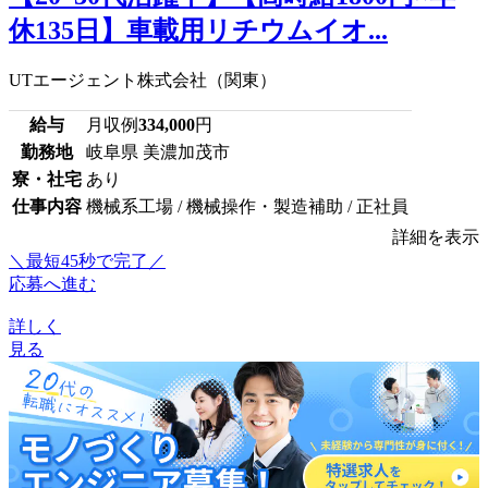
休135日】車載用リチウムイオ...
UTエージェント株式会社（関東）
給与
月収例
334,000
円
勤務地
岐阜県 美濃加茂市
寮・社宅
あり
仕事内容
機械系工場 / 機械操作・製造補助 / 正社員
詳細を表示
＼最短45秒で完了／
応募へ進む
詳しく
見る