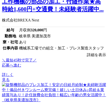
工作機械の部品の加工・付随作業★高
時給1,600円+交通費！未経験者活躍中...
株式会社BREXA Next
給与
月収例
320,000
円
勤務地
岐阜県 美濃加茂市
寮・社宅
あり
仕事内容
機械系工場での組立・加工・プレス製造スタッフ
詳細を表示
＼最短45秒で完了／
応募へ進む
詳しく
見る