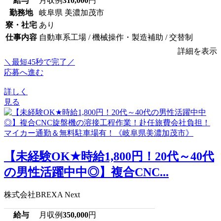
給与
月収例
310,000
円
勤務地
岐阜県 美濃加茂市
寮・社宅
あり
仕事内容
自動車系工場 / 機械操作・製造補助 / 交替制
詳細を表示
＼最短45秒で完了／
応募へ進む
詳しく
見る
【未経験OK★時給1,800円！20代～40代
の男性活躍中中◎】複合CNC...
株式会社BREXA Next
給与
月収例
350,000
円