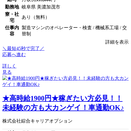
勤務地
岐阜県 美濃加茂市
寮・社
あり（無料）
宅
仕事内
製造マシンのオペレーター・検査 / 機械系工場 / 交
容
替制
詳細を表示
＼最短45秒で完了／
応募へ進む
詳しく
見る
★高時給1900円★稼ぎたい方必見！！
未経験の方も大カンゲイ！車通勤OK♪
株式会社綜合キャリアオプション