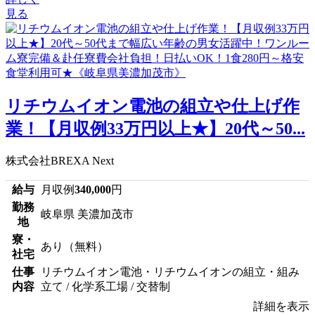
見る
リチウムイオン電池の組立や仕上げ作
業！【月収例33万円以上★】20代～50...
株式会社BREXA Next
給与
月収例
340,000
円
勤務
岐阜県 美濃加茂市
地
寮・
あり（無料）
社宅
仕事
リチウムイオン電池・リチウムイオンの組立・組み
内容
立て / 化学系工場 / 交替制
詳細を表示