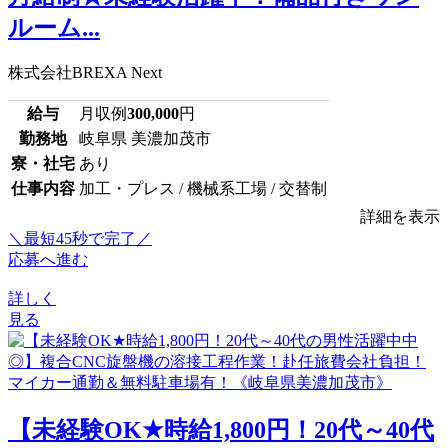
ルーム...
株式会社BREXA Next
給与
月収例
300,000
円
勤務地
岐阜県 美濃加茂市
寮・社宅
あり
仕事内容
加工・プレス / 機械系工場 / 交替制
詳細を表示
＼最短45秒で完了／
応募へ進む
詳しく
見る
【未経験OK★時給1,800円！20代～40代