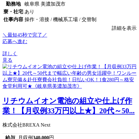
勤務地
岐阜県 美濃加茂市
寮・社宅
あり
仕事内容
操作・溶接 / 機械系工場 / 交替制
詳細を表示
＼最短45秒で完了／
応募へ進む
詳しく
見る
リチウムイオン電池の組立や仕上げ作
業！【月収例33万円以上★】20代～50...
株式会社BREXA Next
給与
月収例
340,000
円