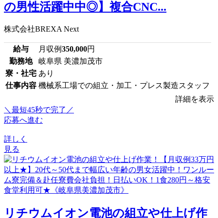
の男性活躍中中◎】複合CNC...
株式会社BREXA Next
給与
月収例
350,000
円
勤務地
岐阜県 美濃加茂市
寮・社宅
あり
仕事内容
機械系工場での組立・加工・プレス製造スタッフ
詳細を表示
＼最短45秒で完了／
応募へ進む
詳しく
見る
リチウムイオン電池の組立や仕上げ作