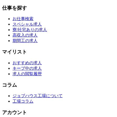
仕事を探す
お仕事検索
スペシャル求人
寮/社宅ありの求人
高収入の求人
期間工の求人
マイリスト
おすすめの求人
キープ中の求人
求人の閲覧履歴
コラム
ジョブハウス工場について
工場コラム
アカウント