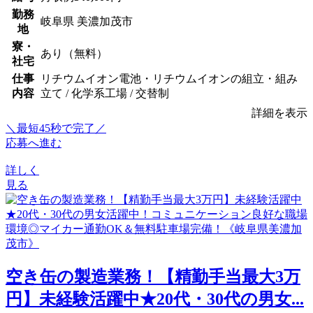
勤務
岐阜県 美濃加茂市
地
寮・
あり（無料）
社宅
仕事
リチウムイオン電池・リチウムイオンの組立・組み
内容
立て / 化学系工場 / 交替制
詳細を表示
＼最短45秒で完了／
応募へ進む
詳しく
見る
空き缶の製造業務！【精勤手当最大3万
円】未経験活躍中★20代・30代の男女...