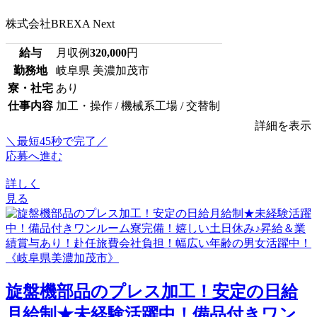
株式会社BREXA Next
給与
月収例
320,000
円
勤務地
岐阜県 美濃加茂市
寮・社宅
あり
仕事内容
加工・操作 / 機械系工場 / 交替制
詳細を表示
＼最短45秒で完了／
応募へ進む
詳しく
見る
旋盤機部品のプレス加工！安定の日給
月給制★未経験活躍中！備品付きワン