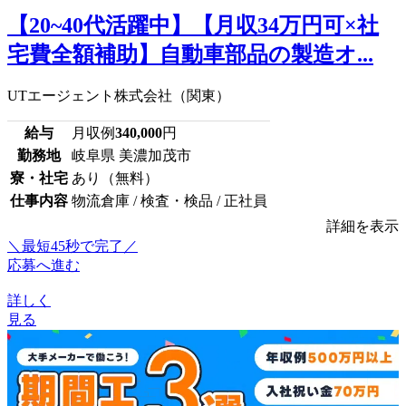
【20~40代活躍中】【月収34万円可×社
宅費全額補助】自動車部品の製造オ...
UTエージェント株式会社（関東）
給与
月収例
340,000
円
勤務地
岐阜県 美濃加茂市
寮・社宅
あり（無料）
仕事内容
物流倉庫 / 検査・検品 / 正社員
詳細を表示
＼最短45秒で完了／
応募へ進む
詳しく
見る