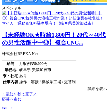
スペシャル
【未経験OK★時給1,800円！20代～40代
の男性活躍中中◎】複合CNC...
株式会社BREXA Next
給与
月収例
350,000
円
勤務地
岐阜県 美濃加茂市
寮・社宅
あり
仕事内容
操作・溶接 / 機械系工場 / 交替制
詳細を表示
＼最短45秒で完了／
応募へ進む
詳しく