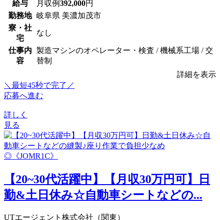
給与
月収例
392,000
円
勤務地
岐阜県 美濃加茂市
寮・社
なし
宅
仕事内
製造マシンのオペレーター・検査 / 機械系工場 / 交
容
替制
詳細を表示
＼最短45秒で完了／
応募へ進む
詳しく
見る
【20~30代活躍中】【月収30万円可】日
勤&土日休み☆自動車シートなどの...
UTエージェント株式会社（関東）