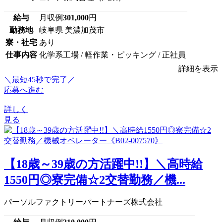
給与
月収例
301,000
円
勤務地
岐阜県 美濃加茂市
寮・社宅
あり
仕事内容
化学系工場 / 軽作業・ピッキング / 正社員
詳細を表示
＼最短45秒で完了／
応募へ進む
詳しく
見る
【18歳～39歳の方活躍中!!】＼高時給
1550円◎寮完備☆2交替勤務／機...
パーソルファクトリーパートナーズ株式会社