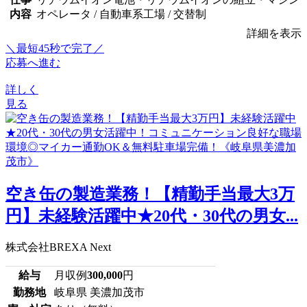
内容
オペレータ / 自動車系工場 / 交替制
詳細を表示
＼最短45秒で完了／
応募へ進む
詳しく
見る
空き缶の製造業務！【精勤手当最大3万
円】未経験活躍中★20代・30代の男女...
株式会社BREXA Next
給与
月収例
300,000
円
勤務地
岐阜県 美濃加茂市