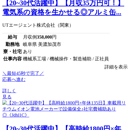
【20~30代活躍中】【月収35万円可！】
電気系の資格を生かせる◎アルミ缶...
UTエージェント株式会社（関東）
給与
月収例
358,000
円
勤務地
岐阜県 美濃加茂市
寮・社宅
あり
仕事内容
機械系工場 / 機械操作・製造補助 / 正社員
詳細を表示
＼最短45秒で完了／
応募へ進む
詳しく
見る
【20~30代活躍中】【高時給1800円×年