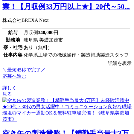
業！【月収例33万円以上★】20代～50...
株式会社BREXA Next
給与
月収例
340,000
円
勤務地
岐阜県 美濃加茂市
寮・社宅
あり（無料）
仕事内容
化学系工場での機械操作・製造補助製造スタッフ
詳細を表示
＼最短45秒で完了／
応募へ進む
詳しく
見る
空き缶の製造業務！【精勤手当最大3万