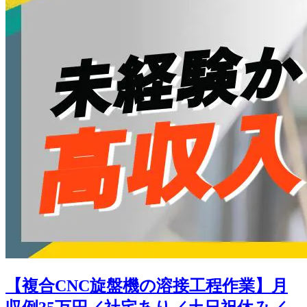
【複合CNC旋盤機の溶接工程作業】月