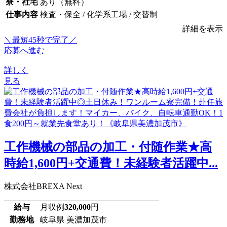
寮・社宅
あり（無料）
仕事内容
検査・保全 / 化学系工場 / 交替制
詳細を表示
＼最短45秒で完了／
応募へ進む
詳しく
見る
工作機械の部品の加工・付随作業★高
時給1,600円+交通費！未経験者活躍中...
株式会社BREXA Next
給与
月収例
320,000
円
勤務地
岐阜県 美濃加茂市