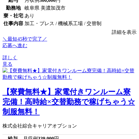
給与
月収例
300,000
円
勤務地
岐阜県 美濃加茂市
寮・社宅
あり
仕事内容
加工・プレス / 機械系工場 / 交替制
詳細を表示
＼最短45秒で完了／
応募へ進む
詳しく
見る
【寮費無料★】家電付きワンルーム寮
完備！高時給×交替勤務で稼げちゃう☆
制服無料！
株式会社綜合キャリアオプション
給与
月収例
339,000
円