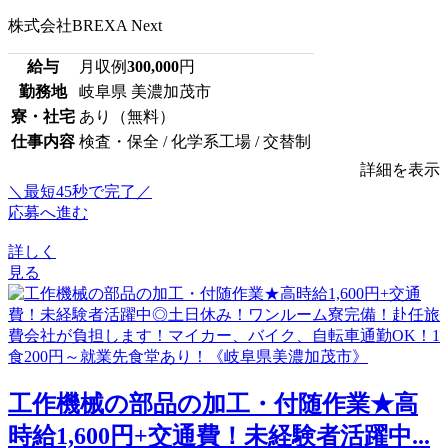
株式会社BREXA Next
給与
月収例
300,000
円
勤務地
岐阜県 美濃加茂市
寮・社宅
あり（無料）
仕事内容
検査・保全 / 化学系工場 / 交替制
詳細を表示
＼最短45秒で完了／
応募へ進む
詳しく
見る
工作機械の部品の加工・付随作業★高
時給1,600円+交通費！未経験者活躍中...