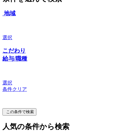
地域
選択
こだわり
給与/職種
選択
条件クリア
この条件で検索
人気の条件から検索