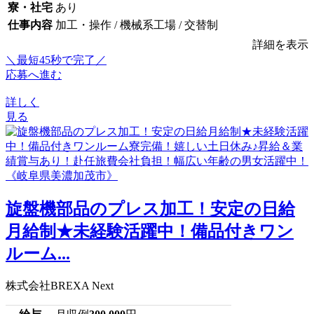
寮・社宅
あり
仕事内容
加工・操作 / 機械系工場 / 交替制
詳細を表示
＼最短45秒で完了／
応募へ進む
詳しく
見る
旋盤機部品のプレス加工！安定の日給
月給制★未経験活躍中！備品付きワン
ルーム...
株式会社BREXA Next