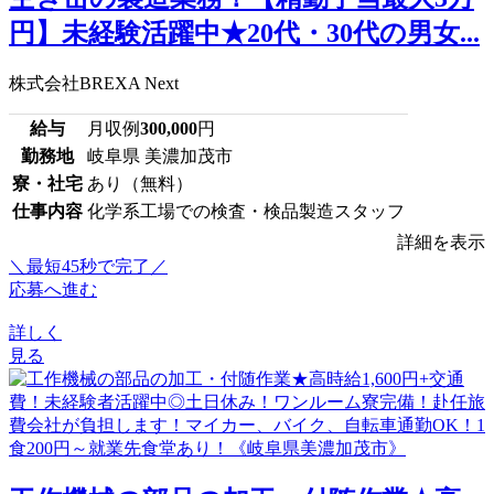
円】未経験活躍中★20代・30代の男女...
株式会社BREXA Next
給与
月収例
300,000
円
勤務地
岐阜県 美濃加茂市
寮・社宅
あり（無料）
仕事内容
化学系工場での検査・検品製造スタッフ
詳細を表示
＼最短45秒で完了／
応募へ進む
詳しく
見る