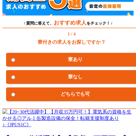
おすすめ求人
\ 質問に答えて、
をチェック！ /
1 / 4
寮付きの求人をお探しですか？
寮あり
寮なし
どちらでも可