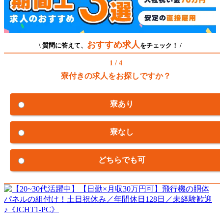
おすすめ求人
\ 質問に答えて、
をチェック！ /
1 / 4
寮付きの求人をお探しですか？
寮あり
寮なし
どちらでも可