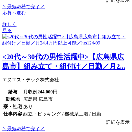
詳細を表示
＼最短45秒で完了／
応募へ進む
詳しく
見る
<20代～30代の男性活躍中>【広島県広
島市】組み立て・組付け／日勤／月2...
エヌエス・テック株式会社
給与
月収例
244,000
円
勤務地
広島県 広島市
寮・社宅
あり
仕事内容
組立・ピッキング / 機械系工場 / 日勤
詳細を表示
＼最短45秒で完了／