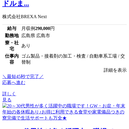
ドルま...
株式会社BREXA Next
給与
月収例
290,000
円
勤務地
広島県 広島市
寮・社
あり
宅
仕事内
ゴム製品・接着剤の加工・検査 / 自動車系工場 / 交
容
替制
詳細を表示
＼最短45秒で完了／
応募へ進む
詳しく
見る