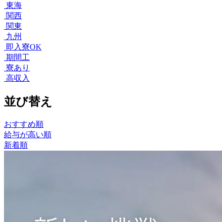
東海
関西
関東
九州
即入寮OK
期間工
寮あり
高収入
並び替え
おすすめ順
給与が高い順
新着順