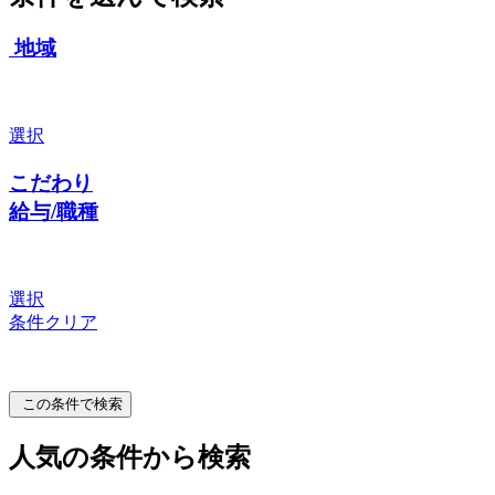
地域
選択
こだわり
給与/職種
選択
条件クリア
この条件で検索
人気の条件から検索