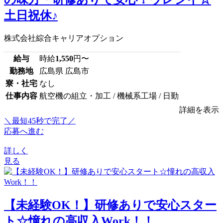
土日祝休♪
株式会社綜合キャリアオプション
給与
時給
1,550
円〜
勤務地
広島県 広島市
寮・社宅
なし
仕事内容
航空機の組立・加工 / 機械系工場 / 日勤
詳細を表示
＼最短45秒で完了／
応募へ進む
詳しく
見る
【未経験OK！】研修ありで安心スター
ト☆憧れの高収入Work！！