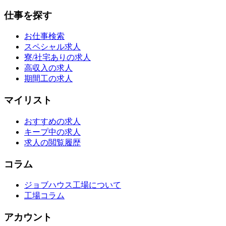
仕事を探す
お仕事検索
スペシャル求人
寮/社宅ありの求人
高収入の求人
期間工の求人
マイリスト
おすすめの求人
キープ中の求人
求人の閲覧履歴
コラム
ジョブハウス工場について
工場コラム
アカウント