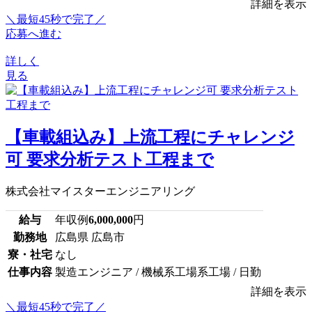
詳細を表示
＼最短45秒で完了／
応募へ進む
詳しく
見る
【車載組込み】上流工程にチャレンジ
可 要求分析テスト工程まで
株式会社マイスターエンジニアリング
給与
年収例
6,000,000
円
勤務地
広島県 広島市
寮・社宅
なし
仕事内容
製造エンジニア / 機械系工場系工場 / 日勤
詳細を表示
＼最短45秒で完了／