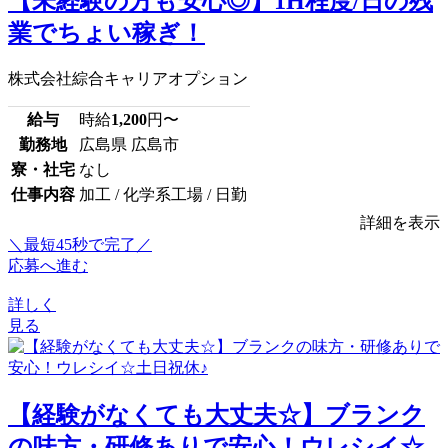
【未経験の方も安心◎】1H程度/日の残
業でちょい稼ぎ！
株式会社綜合キャリアオプション
給与
時給
1,200
円〜
勤務地
広島県 広島市
寮・社宅
なし
仕事内容
加工 / 化学系工場 / 日勤
詳細を表示
＼最短45秒で完了／
応募へ進む
詳しく
見る
【経験がなくても大丈夫☆】ブランク
の味方・研修ありで安心！ウレシイ☆