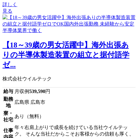
詳しく
見る
【18～39歳の男女活躍中】海外出張あ
りの半導体製造装置の組立と据付語学
ゼ...
株式会社ウイルテック
給与
月収例
539,590
円
勤務
広島県 広島市
地
寮・
あり（無料）
社宅
年々右肩上がりで成長を続けている当社ウイルテッ
仕事
ク。 そんな当社だからこそお客様からの信頼も厚く、
内容