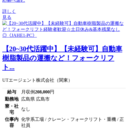
応募へ進む
詳しく
見る
【20~30代活躍中】【未経験可】自動車
樹脂製品の運搬など！フォークリフ
ト...
UTエージェント株式会社（関東）
給与
月収例
208,000
円
勤務地
広島県 広島市
寮・社
なし
宅
仕事内
化学系工場 / クレーン・フォークリフト・重機 / 正
容
社員