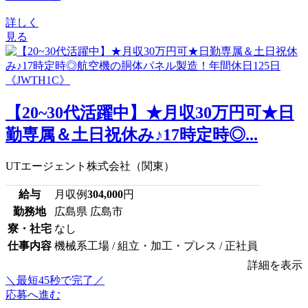
詳しく
見る
【20~30代活躍中】★月収30万円可★日
勤専属＆土日祝休み♪17時定時◎...
UTエージェント株式会社（関東）
給与
月収例
304,000
円
勤務地
広島県 広島市
寮・社宅
なし
仕事内容
機械系工場 / 組立・加工・プレス / 正社員
詳細を表示
＼最短45秒で完了／
応募へ進む