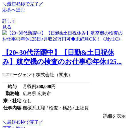
＼最短45秒で完了／
応募へ進む
詳しく
見る
【20~30代活躍中】【日勤&土日祝休
み】航空機の検査のお仕事◎年休125...
UTエージェント株式会社（関東）
給与
月収例
268,000
円
勤務地
広島県 広島市
寮・社宅
なし
仕事内容
機械系工場 / 検査・検品 / 正社員
詳細を表示
＼最短45秒で完了／