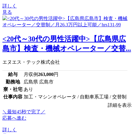
詳しく
見る
<20代～30代の男性活躍中>【広島県広
島市】検査・機械オペレーター／交替...
エヌエス・テック株式会社
給与
月収例
263,000
円
勤務地
広島県 広島市
寮・社宅
あり
仕事内容
加工・マシンオペレータ / 自動車系工場 / 交替制
詳細を表示
＼最短45秒で完了／
応募へ進む
詳しく