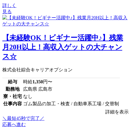
詳しく
見る
【未経験OK！ビギナー活躍中♪】残業
月20H以上！高収入ゲットの大チャン
ス☆
株式会社綜合キャリアオプション
給与
時給
1,350
円〜
勤務地
広島県 広島市
寮・社宅
なし
仕事内容
ゴム製品の加工・検査 / 自動車系工場 / 交替制
詳細を表示
＼最短45秒で完了／
応募へ進む