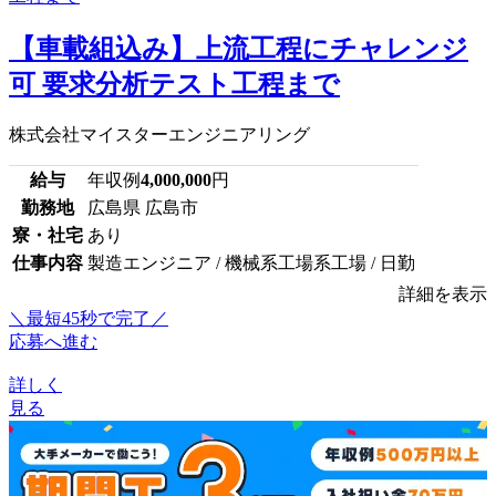
【車載組込み】上流工程にチャレンジ
可 要求分析テスト工程まで
株式会社マイスターエンジニアリング
給与
年収例
4,000,000
円
勤務地
広島県 広島市
寮・社宅
あり
仕事内容
製造エンジニア / 機械系工場系工場 / 日勤
詳細を表示
＼最短45秒で完了／
応募へ進む
詳しく
見る