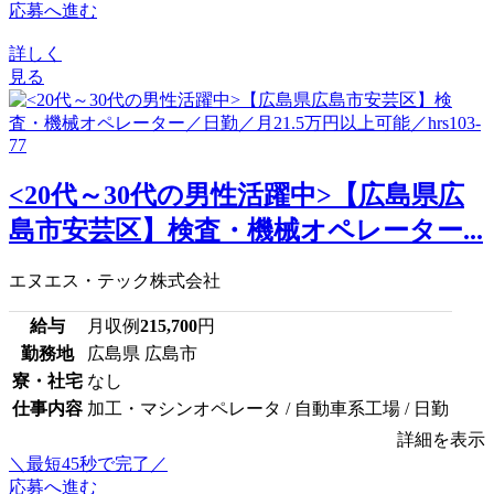
応募へ進む
詳しく
見る
<20代～30代の男性活躍中>【広島県広
島市安芸区】検査・機械オペレーター...
エヌエス・テック株式会社
給与
月収例
215,700
円
勤務地
広島県 広島市
寮・社宅
なし
仕事内容
加工・マシンオペレータ / 自動車系工場 / 日勤
詳細を表示
＼最短45秒で完了／
応募へ進む