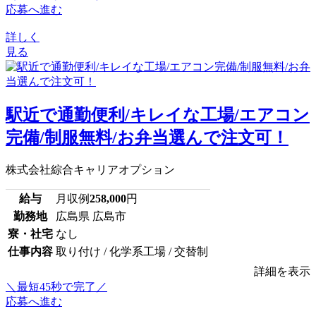
応募へ進む
詳しく
見る
駅近で通勤便利/キレイな工場/エアコン
完備/制服無料/お弁当選んで注文可！
株式会社綜合キャリアオプション
給与
月収例
258,000
円
勤務地
広島県 広島市
寮・社宅
なし
仕事内容
取り付け / 化学系工場 / 交替制
詳細を表示
＼最短45秒で完了／
応募へ進む