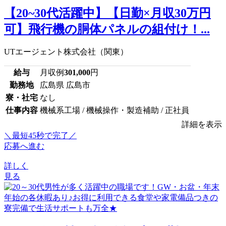
【20~30代活躍中】【日勤×月収30万円
可】飛行機の胴体パネルの組付け！...
UTエージェント株式会社（関東）
給与
月収例
301,000
円
勤務地
広島県 広島市
寮・社宅
なし
仕事内容
機械系工場 / 機械操作・製造補助 / 正社員
詳細を表示
＼最短45秒で完了／
応募へ進む
詳しく
見る