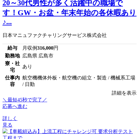
20～30代男性が多く活躍中の職場で
す！GW・お盆・年末年始の各休暇あり
♪...
日本マニュファクチャリングサービス株式会社
給与
月収例
316,000
円
勤務地
広島県 広島市
寮・社
あり
宅
仕事内
航空機機体外板・航空機の組立・製造 / 機械系工場
容
/ 日勤
詳細を表示
＼最短45秒で完了／
応募へ進む
詳しく
見る