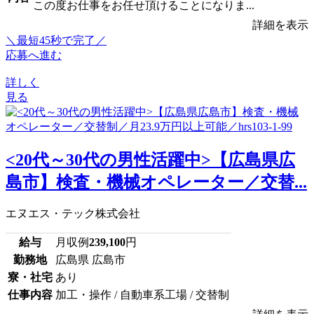
この度お仕事をお任せ頂けることになりま...
詳細を表示
＼最短45秒で完了／
応募へ進む
詳しく
見る
<20代～30代の男性活躍中>【広島県広
島市】検査・機械オペレーター／交替...
エヌエス・テック株式会社
給与
月収例
239,100
円
勤務地
広島県 広島市
寮・社宅
あり
仕事内容
加工・操作 / 自動車系工場 / 交替制