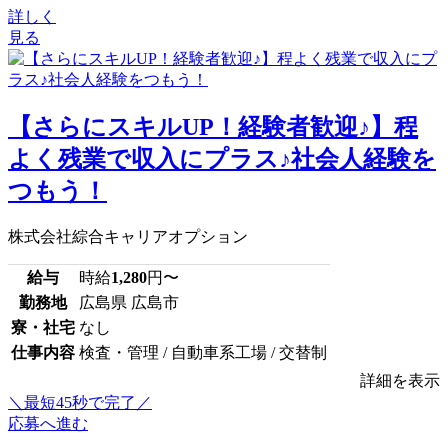
詳しく
見る
【さらにスキルUP！経験者歓迎♪】程
よく残業で収入にプラス♪社会人経験を
つもう！
株式会社綜合キャリアオプション
給与
時給
1,280
円〜
勤務地
広島県 広島市
寮・社宅
なし
仕事内容
検査・管理 / 自動車系工場 / 交替制
詳細を表示
＼最短45秒で完了／
応募へ進む