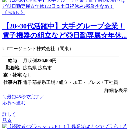
【20~30代活躍中】大手グループ企業！
電子機器の組立など◎日勤専属☆年休...
UTエージェント株式会社（関東）
給与
月収例
226,000
円
勤務地
広島県 広島市
寮・社宅
なし
仕事内容
電子部品系工場 / 組立・加工・プレス / 正社員
詳細を表示
＼最短45秒で完了／
応募へ進む
詳しく
見る