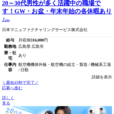
20～30代男性が多く活躍中の職場で
す！GW・お盆・年末年始の各休暇あり
♪...
日本マニュファクチャリングサービス株式会社
給与
月収例
316,000
円
勤務地
広島県 広島市
寮・社
あり
宅
仕事内
航空機機体外板・航空機の組立・製造 / 機械系工場
容
/ 日勤
詳細を表示
＼最短45秒で完了／
応募へ進む
詳しく
見る