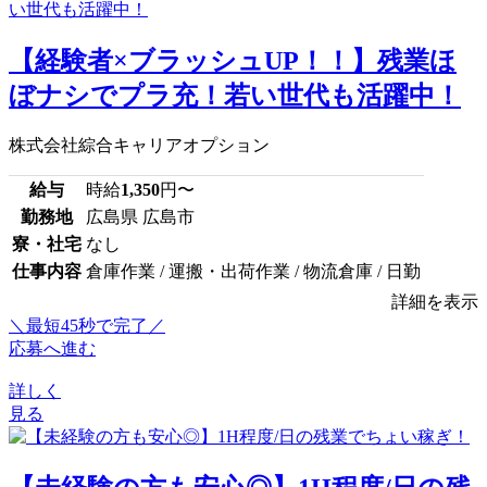
【経験者×ブラッシュUP！！】残業ほ
ぼナシでプラ充！若い世代も活躍中！
株式会社綜合キャリアオプション
給与
時給
1,350
円〜
勤務地
広島県 広島市
寮・社宅
なし
仕事内容
倉庫作業 / 運搬・出荷作業 / 物流倉庫 / 日勤
詳細を表示
＼最短45秒で完了／
応募へ進む
詳しく
見る