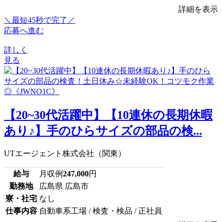
詳細を表示
＼最短45秒で完了／
応募へ進む
詳しく
見る
【20~30代活躍中】【10連休の長期休暇
あり♪】手のひらサイズの部品の検...
UTエージェント株式会社（関東）
給与
月収例
247,000
円
勤務地
広島県 広島市
寮・社宅
なし
仕事内容
自動車系工場 / 検査・検品 / 正社員