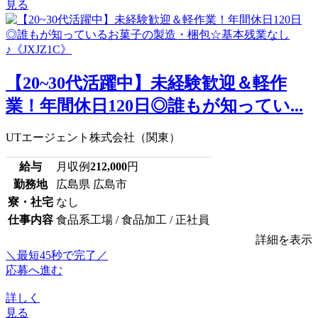
見る
【20~30代活躍中】未経験歓迎＆軽作
業！年間休日120日◎誰もが知ってい...
UTエージェント株式会社（関東）
給与
月収例
212,000
円
勤務地
広島県 広島市
寮・社宅
なし
仕事内容
食品系工場 / 食品加工 / 正社員
詳細を表示
＼最短45秒で完了／
応募へ進む
詳しく
見る