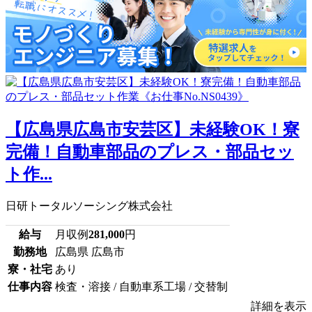
【広島県広島市安芸区】未経験OK！寮
完備！自動車部品のプレス・部品セッ
ト作...
日研トータルソーシング株式会社
給与
月収例
281,000
円
勤務地
広島県 広島市
寮・社宅
あり
仕事内容
検査・溶接 / 自動車系工場 / 交替制
詳細を表示