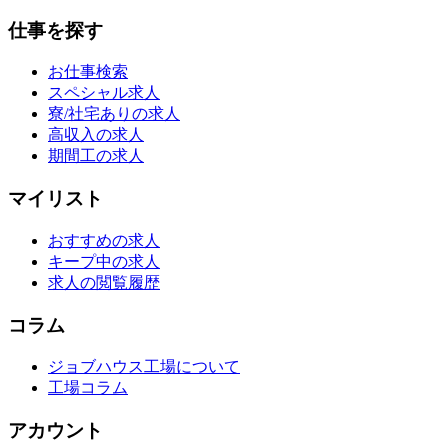
仕事を探す
お仕事検索
スペシャル求人
寮/社宅ありの求人
高収入の求人
期間工の求人
マイリスト
おすすめの求人
キープ中の求人
求人の閲覧履歴
コラム
ジョブハウス工場について
工場コラム
アカウント