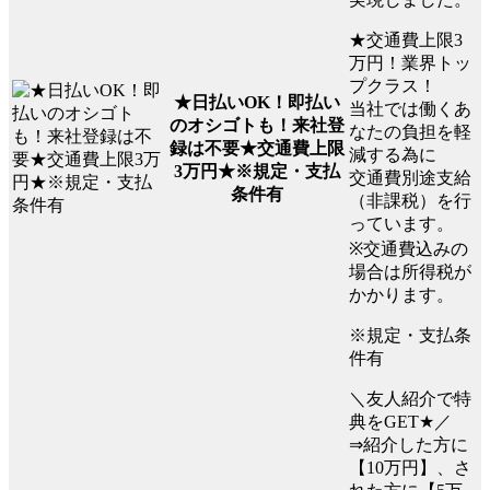
★交通費上限3
万円！業界トッ
プクラス！
★日払いOK！即払い
当社では働くあ
のオシゴトも！来社登
なたの負担を軽
録は不要★交通費上限
減する為に
3万円★※規定・支払
交通費別途支給
条件有
（非課税）を行
っています。
※交通費込みの
場合は所得税が
かかります。
※規定・支払条
件有
＼友人紹介で特
典をGET★／
⇒紹介した方に
【10万円】、さ