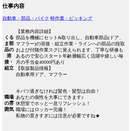
仕事内容
自動車・部品・バイク
軽作業・ピッキング
【業務内容詳細】
くる
部品を機械にセット&取り出し、自動車部品(ドア、
ま部
マフラー)の溶接・組立作業・ラインへの部品の段取
品の
および付随作業スグに覚えられます、丁寧な研修も
溶
あるので安心スタート年齢層幅広く活躍中嬉しい毎
接・
月の手当金40000円あり
組立
【取扱製品情報】
自動車用ドア、マフラー
キバツ過ぎなければ髪色・髪型は自由！
職場
あなたの個性を大事にできます♪
の雰
休憩室でホッと一息リフレッシュ！
囲気
職場にはロッカー完備！
私物の置きすぎには注意が必要ですね★