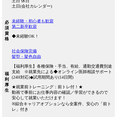
土日 休日
土日(会社カレンダー)
未経験・初心者も歓迎
必
第二新卒歓迎
須
資
◆未経験OK！
格
社会保険完備
髪型・髪色自由
【福利厚生】各種保険・手当、有給、通勤交通費別途
支給 ※就業先による◆オンライン医師相談サポート
福
(24H対応)◆試用期間あり(14日間)
利
厚
★就業前トレーニング：前トレ付！★
生
動画で事前にお仕事内容の確認／学習ができるので
安心して就業いただけます！
※綜合キャリアオプションなら全案件、安心の「前ト
レ」付き