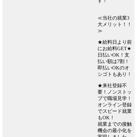
す！
≪当社の就業3
大メリット！！
≫
★給料日より前
にお給料GET★
日払いOK！支
払い額は7割！
即払いOKのオ
シゴトもあり！
★来社登録不
要！ノンストッ
プで職場見学！
オンライン登録
でスピード就業
もOK！
就業までの接触
機会の最小化を
実現しました。