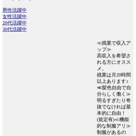
男性活躍中
女性活躍中
20代活躍中
30代活躍中
≪残業で収入ア
ップ≫
高収入を希望さ
れる方にオスス
メ。
残業は月20時間
以上あります♪
≪髪色自由で自
分らしく働く≫
明るすぎたり奇
抜でなければ基
本的に自由！
(規定有)≪機能
的な制服アリ≫
制服があるの