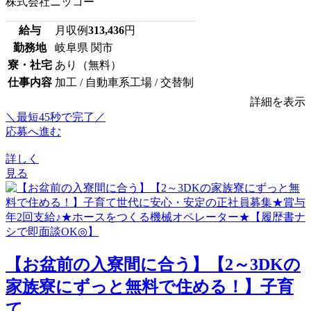
株式会社ニッコー
給与
月収例
313,436
円
勤務地
岐阜県 関市
寮・社宅
あり（無料）
仕事内容
加工 / 自動車系工場 / 交替制
詳細を表示
＼最短45秒で完了／
応募へ進む
詳しく
見る
【お盆前の入寮間に合う】【2～3DKの
家族寮にずっと無料で住める！】子育
て...