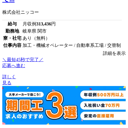
株式会社ニッコー
給与
月収例
313,436
円
勤務地
岐阜県 関市
寮・社宅
あり（無料）
仕事内容
加工・機械オペレーター / 自動車系工場 / 交替制
詳細を表示
＼最短45秒で完了／
応募へ進む
詳しく
見る