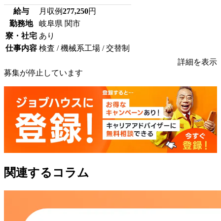
給与
月収例
277,250
円
勤務地
岐阜県 関市
寮・社宅
あり
仕事内容
検査 / 機械系工場 / 交替制
詳細を表示
募集が停止しています
関連するコラム