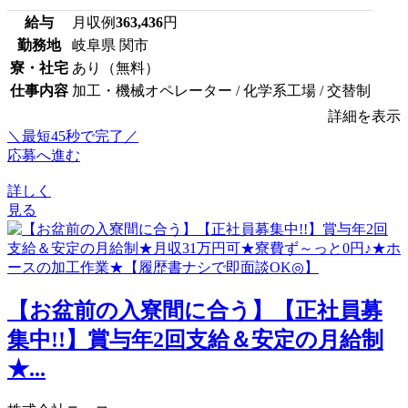
給与
月収例
363,436
円
勤務地
岐阜県 関市
寮・社宅
あり（無料）
仕事内容
加工・機械オペレーター / 化学系工場 / 交替制
詳細を表示
＼最短45秒で完了／
応募へ進む
詳しく
見る
【お盆前の入寮間に合う】【正社員募
集中!!】賞与年2回支給＆安定の月給制
★...