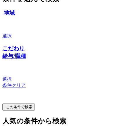
地域
選択
こだわり
給与/職種
選択
条件クリア
この条件で検索
人気の条件から検索