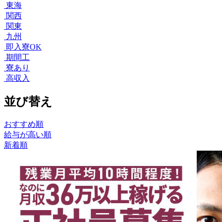
東海
関西
関東
九州
即入寮OK
期間工
寮あり
高収入
並び替え
おすすめ順
給与が高い順
新着順