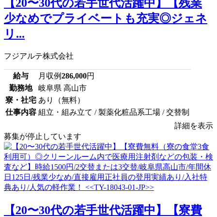
【20〜30代の若手世代活躍中】【残業
少なめでプライベートも充実◎ジェネ
リ...
フジアルテ株式会社
給与
月収例
286,000
円
勤務地
岐阜県 高山市
寮・社宅
あり（無料）
仕事内容
組立・組み立て / 製薬化粧品系工場 / 交替制
詳細を表示
募集が停止しています
【20〜30代の若手世代活躍中】【寮費