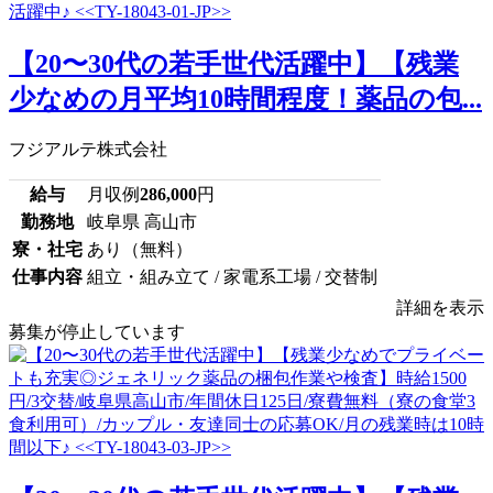
【20〜30代の若手世代活躍中】【残業
少なめの月平均10時間程度！薬品の包...
フジアルテ株式会社
給与
月収例
286,000
円
勤務地
岐阜県 高山市
寮・社宅
あり（無料）
仕事内容
組立・組み立て / 家電系工場 / 交替制
詳細を表示
募集が停止しています