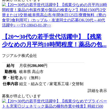
【20〜30代の若手世代活躍中】【残業
少なめの月平均10時間程度！薬品の包...
フジアルテ株式会社
給与
月収例
286,000
円
勤務地
岐阜県 高山市
寮・社宅
あり（無料）
仕事内容
組立・組み立て / 家電系工場 / 交替制
詳細を表示
募集が停止しています