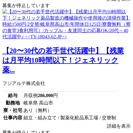
募集が停止しています
【20〜30代の若手世代活躍中】【残業
は月平均10時間以下！ジェネリック
薬...
フジアルテ株式会社
給与
月収例
286,000
円
勤務地
岐阜県 高山市
寮・社宅
あり（無料）
仕事内容
組立・組み立て / 製薬化粧品系工場 / 交替制
詳細を表示
募集が停止しています