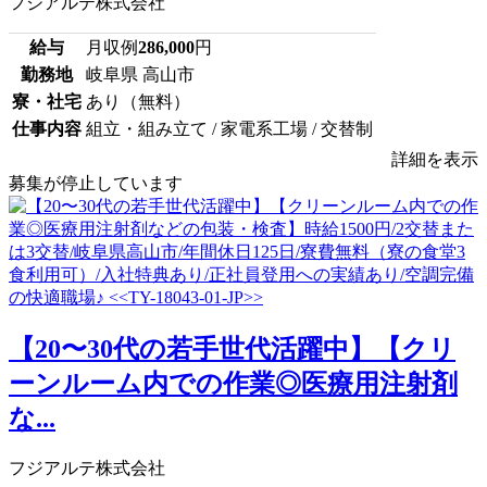
フジアルテ株式会社
給与
月収例
286,000
円
勤務地
岐阜県 高山市
寮・社宅
あり（無料）
仕事内容
組立・組み立て / 家電系工場 / 交替制
詳細を表示
募集が停止しています
【20〜30代の若手世代活躍中】【クリ
ーンルーム内での作業◎医療用注射剤
な...
フジアルテ株式会社