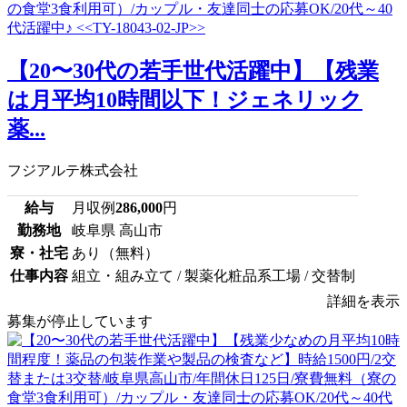
【20〜30代の若手世代活躍中】【残業
は月平均10時間以下！ジェネリック
薬...
フジアルテ株式会社
給与
月収例
286,000
円
勤務地
岐阜県 高山市
寮・社宅
あり（無料）
仕事内容
組立・組み立て / 製薬化粧品系工場 / 交替制
詳細を表示
募集が停止しています