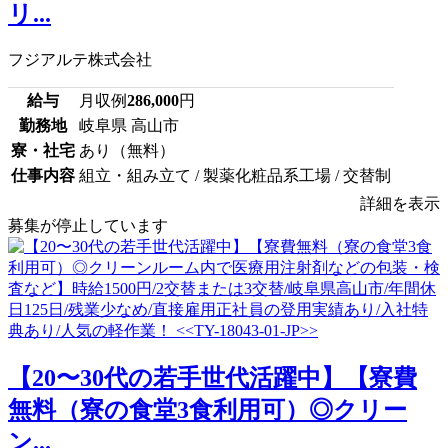
リ...
フジアルテ株式会社
給与
月収例
286,000
円
勤務地
岐阜県 高山市
寮・社宅
あり（無料）
仕事内容
組立・組み立て / 製薬化粧品系工場 / 交替制
詳細を表示
募集が停止しています
【20〜30代の若手世代活躍中】【寮費
無料（寮の食堂3食利用可）◎クリー
ン...