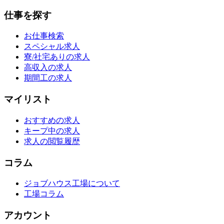
仕事を探す
お仕事検索
スペシャル求人
寮/社宅ありの求人
高収入の求人
期間工の求人
マイリスト
おすすめの求人
キープ中の求人
求人の閲覧履歴
コラム
ジョブハウス工場について
工場コラム
アカウント