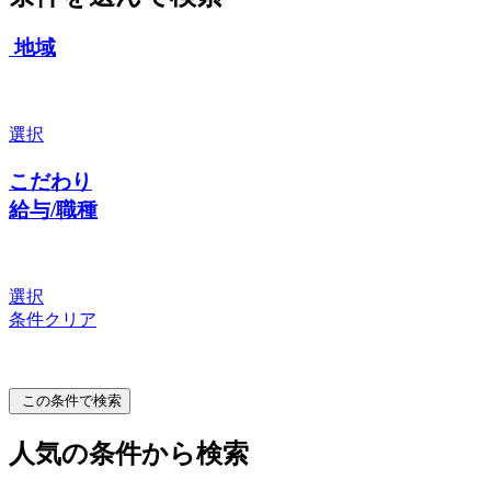
地域
選択
こだわり
給与/職種
選択
条件クリア
この条件で検索
人気の条件から検索