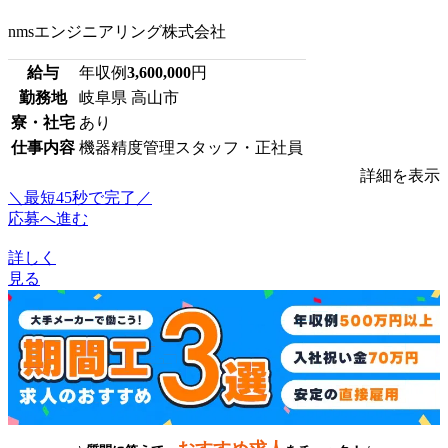
nmsエンジニアリング株式会社
給与
年収例
3,600,000
円
勤務地
岐阜県 高山市
寮・社宅
あり
仕事内容
機器精度管理スタッフ・正社員
詳細を表示
＼最短45秒で完了／
応募へ進む
詳しく
見る