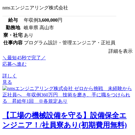
nmsエンジニアリング株式会社
給与
年収例
3,600,000
円
勤務地
岐阜県 高山市
寮・社宅
あり
仕事内容
プログラム設計・管理エンジニア・正社員
詳細を表示
＼最短45秒で完了／
応募へ進む
詳しく
見る
【工場の機械設備を守る】設備保全エ
ンジニア！/社員寮あり(初期費用無料)