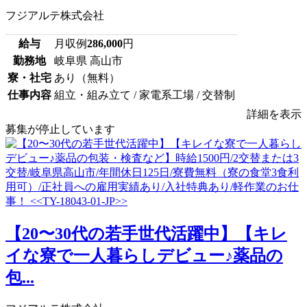
フジアルテ株式会社
給与
月収例
286,000
円
勤務地
岐阜県 高山市
寮・社宅
あり（無料）
仕事内容
組立・組み立て / 家電系工場 / 交替制
詳細を表示
募集が停止しています
【20〜30代の若手世代活躍中】【キレ
イな寮で一人暮らしデビュー♪薬品の
包...