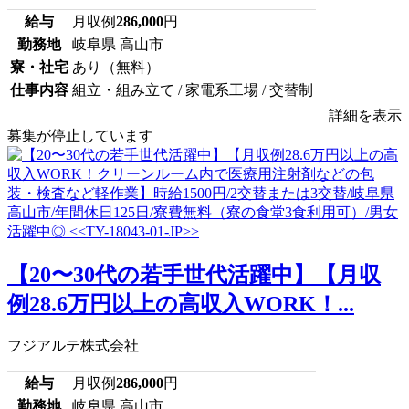
給与
月収例
286,000
円
勤務地
岐阜県 高山市
寮・社宅
あり（無料）
仕事内容
組立・組み立て / 家電系工場 / 交替制
詳細を表示
募集が停止しています
【20〜30代の若手世代活躍中】【月収
例28.6万円以上の高収入WORK！...
フジアルテ株式会社
給与
月収例
286,000
円
勤務地
岐阜県 高山市