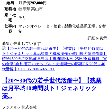
給与
月収例
292,000
円
勤務地
岐阜県 高山市
寮・社
あり
宅
仕事内
マシンオペレータ・検査 / 製薬化粧品系工場 / 交替
容
制
詳細を表示
募集が停止しています
【20〜30代の若手世代活躍中】【残業
は月平均10時間以下！ジェネリック
薬...
フジアルテ株式会社