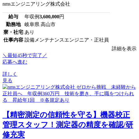
nmsエンジニアリング株式会社
給与
年収例
3,600,000
円
勤務地
岐阜県 高山市
寮・社宅
あり
仕事内容
設備メンテナンスエンジニア・正社員
詳細を表示
＼最短45秒で完了／
応募へ進む
詳しく
見る
【精密測定の信頼性を守る】機器校正
管理スタッフ！測定器の精度を確認/研
修充実