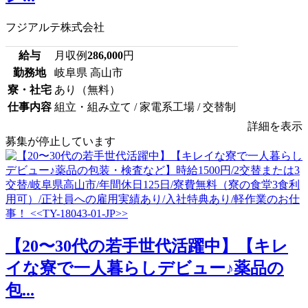
フジアルテ株式会社
給与
月収例
286,000
円
勤務地
岐阜県 高山市
寮・社宅
あり（無料）
仕事内容
組立・組み立て / 家電系工場 / 交替制
詳細を表示
募集が停止しています
【20〜30代の若手世代活躍中】【キレ
イな寮で一人暮らしデビュー♪薬品の
包...