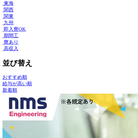
東海
関西
関東
九州
即入寮OK
期間工
寮あり
高収入
並び替え
おすすめ順
給与が高い順
新着順