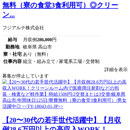
無料（寮の食堂3食利用可）◎クリー
ン...
フジアルテ株式会社
給与
月収例
286,000
円
勤務地
岐阜県 高山市
寮・社宅
あり（無料）
仕事内容
組立・組み立て / 家電系工場 / 交替制
詳細を表示
募集が停止しています
【20〜30代の若手世代活躍中】【月収
例28.6万円以上の高収入WORK！...