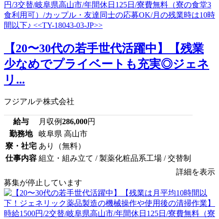
【20〜30代の若手世代活躍中】【残業
少なめでプライベートも充実◎ジェネ
リ...
フジアルテ株式会社
給与
月収例
286,000
円
勤務地
岐阜県 高山市
寮・社宅
あり（無料）
仕事内容
組立・組み立て / 製薬化粧品系工場 / 交替制
詳細を表示
募集が停止しています