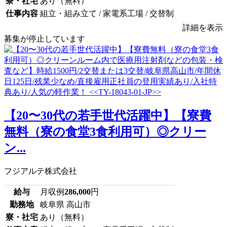
寮・社宅
あり（無料）
仕事内容
組立・組み立て / 家電系工場 / 交替制
詳細を表示
募集が停止しています
【20〜30代の若手世代活躍中】【寮費
無料（寮の食堂3食利用可）◎クリー
ン...
フジアルテ株式会社
給与
月収例
286,000
円
勤務地
岐阜県 高山市
寮・社宅
あり（無料）