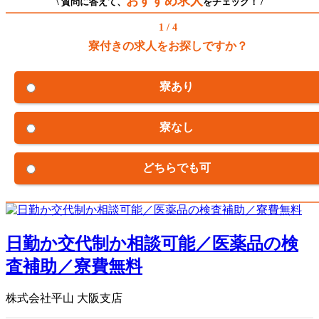
おすすめ求人
\ 質問に答えて、
をチェック！ /
1 / 4
寮付きの求人をお探しですか？
寮あり
寮なし
どちらでも可
日勤か交代制か相談可能／医薬品の検
査補助／寮費無料
株式会社平山 大阪支店