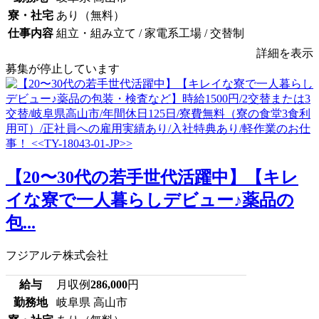
寮・社宅
あり（無料）
仕事内容
組立・組み立て / 家電系工場 / 交替制
詳細を表示
募集が停止しています
【20〜30代の若手世代活躍中】【キレ
イな寮で一人暮らしデビュー♪薬品の
包...
フジアルテ株式会社
給与
月収例
286,000
円
勤務地
岐阜県 高山市