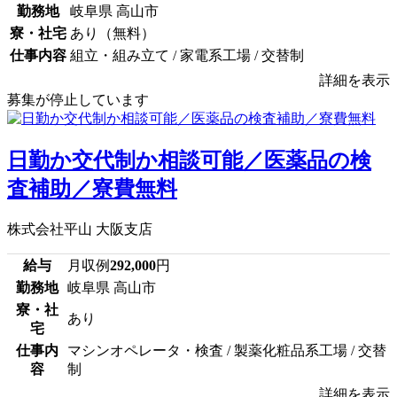
勤務地
岐阜県 高山市
寮・社宅
あり（無料）
仕事内容
組立・組み立て / 家電系工場 / 交替制
詳細を表示
募集が停止しています
日勤か交代制か相談可能／医薬品の検
査補助／寮費無料
株式会社平山 大阪支店
給与
月収例
292,000
円
勤務地
岐阜県 高山市
寮・社
あり
宅
仕事内
マシンオペレータ・検査 / 製薬化粧品系工場 / 交替
容
制
詳細を表示