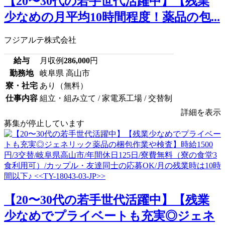
【20〜30代の若手世代活躍中】【残業
少なめの月平均10時間程度！薬品の包...
フジアルテ株式会社
給与
月収例
286,000
円
勤務地
岐阜県 高山市
寮・社宅
あり（無料）
仕事内容
組立・組み立て / 家電系工場 / 交替制
詳細を表示
募集が停止しています
【20〜30代の若手世代活躍中】【残業
少なめでプライベートも充実◎ジェネ