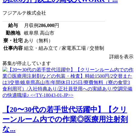
フジアルテ株式会社
給与
月収例
286,000
円
勤務地
岐阜県 高山市
寮・社宅
あり（無料）
仕事内容
組立・組み立て / 家電系工場 / 交替制
詳細を表示
募集が停止しています
【20〜30代の若手世代活躍中】【クリ
ーンルーム内での作業◎医療用注射剤
な...