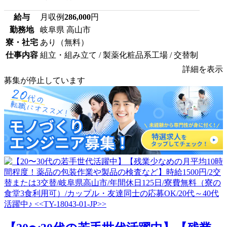
給与
月収例
286,000
円
勤務地
岐阜県 高山市
寮・社宅
あり（無料）
仕事内容
組立・組み立て / 製薬化粧品系工場 / 交替制
詳細を表示
募集が停止しています