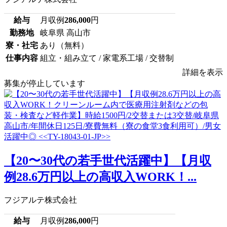
給与
月収例
286,000
円
勤務地
岐阜県 高山市
寮・社宅
あり（無料）
仕事内容
組立・組み立て / 家電系工場 / 交替制
詳細を表示
募集が停止しています
【20〜30代の若手世代活躍中】【月収
例28.6万円以上の高収入WORK！...
フジアルテ株式会社
給与
月収例
286,000
円