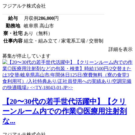
フジアルテ株式会社
給与
月収例
286,000
円
勤務地
岐阜県 高山市
寮・社宅
あり（無料）
仕事内容
組立・組み立て / 家電系工場 / 交替制
詳細を表示
募集が停止しています
【20〜30代の若手世代活躍中】【クリ
ーンルーム内での作業◎医療用注射剤
な...
フジアルテ株式会社