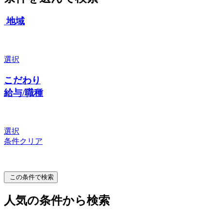
地域
選択
こだわり
給与/職種
選択
条件クリア
この条件で検索
人気の条件から検索