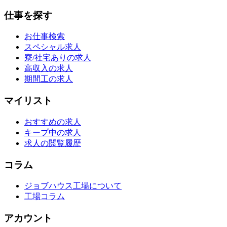
仕事を探す
お仕事検索
スペシャル求人
寮/社宅ありの求人
高収入の求人
期間工の求人
マイリスト
おすすめの求人
キープ中の求人
求人の閲覧履歴
コラム
ジョブハウス工場について
工場コラム
アカウント