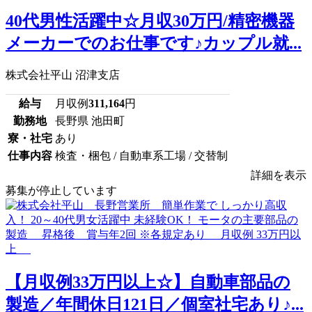
40代男性活躍中☆月収30万円/精密機器
メーカーでのお仕事です♪カップル就...
株式会社平山 沼津支店
給与
月収例
311,164
円
勤務地
長野県 池田町
寮・社宅
あり
仕事内容
検査・梱包 / 自動車系工場 / 交替制
詳細を表示
募集が停止しています
【月収例33万円以上☆】自動車部品の
製造／年間休日121日／個室社宅あり♪...