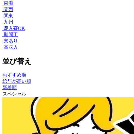
東海
関西
関東
九州
即入寮OK
期間工
寮あり
高収入
並び替え
おすすめ順
給与が高い順
新着順
スペシャル