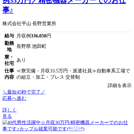
例33万円／精密機器メーカーでのお仕
事♪
株式会社平山 長野営業所
給与
月収例
336,058
円
勤務
長野県 池田町
地
寮・
あり
社宅
仕事
≪寮完備・月収33.5万円・派遣社員≫自動車系工場で
内容
の組立・加工・プレス 交替制
詳細を表示
＼最短45秒で完了／
応募へ進む
詳しく
見る