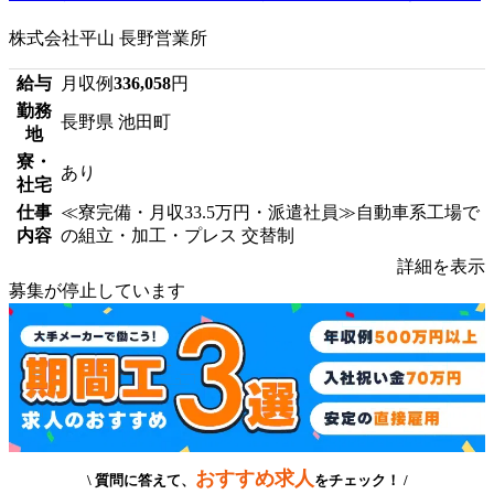
株式会社平山 長野営業所
給与
月収例
336,058
円
勤務
長野県 池田町
地
寮・
あり
社宅
仕事
≪寮完備・月収33.5万円・派遣社員≫自動車系工場で
内容
の組立・加工・プレス 交替制
詳細を表示
募集が停止しています
おすすめ求人
\ 質問に答えて、
をチェック！ /