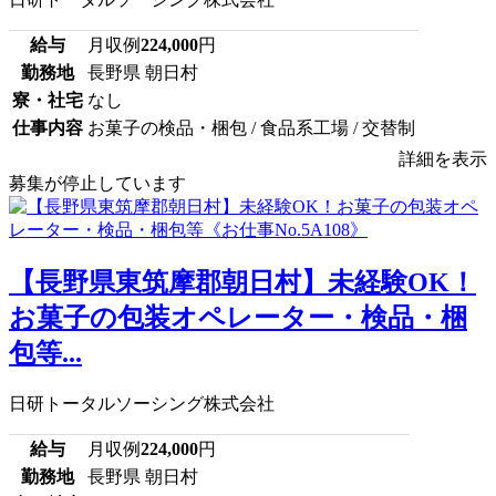
給与
月収例
224,000
円
勤務地
長野県 朝日村
寮・社宅
なし
仕事内容
お菓子の検品・梱包 / 食品系工場 / 交替制
詳細を表示
募集が停止しています
【長野県東筑摩郡朝日村】未経験OK！
お菓子の包装オペレーター・検品・梱
包等...
日研トータルソーシング株式会社
給与
月収例
224,000
円
勤務地
長野県 朝日村