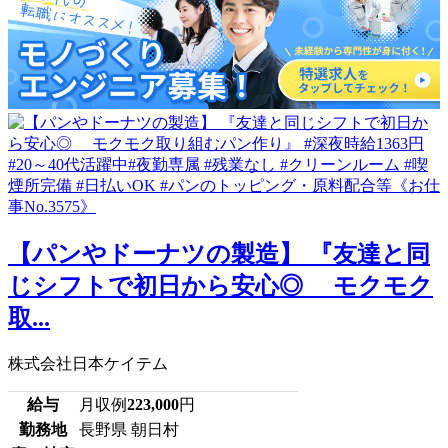
【パンやドーナツの製造】 『友達と同
じシフトで初日から安心◎ モクモク
取...
株式会社日本ケイテム
給与
月収例
223,000
円
勤務地
長野県 朝日村