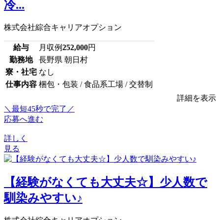
冷...
株式会社綜合キャリアオプション
給与
月収例
252,000
円
勤務地
長野県 朝日村
寮・社宅
なし
仕事内容
梱包・包装 / 食品系工場 / 交替制
詳細を表示
＼最短45秒で完了／
応募へ進む
詳しく
見る
【経験がなくても大丈夫☆】少人数で
馴染みやすい♪