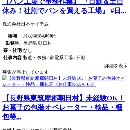
【パン工場で事務作業】 『日勤＆土日
休み！社割でパンを買える工場』 #日...
株式会社日本ケイテム
給与
月収例
184,000
円
勤務地
長野県 朝日村
寮・社宅
なし
仕事内容
製造・事務 / 家電系工場 / 日勤
詳細を表示
募集が停止しています
【長野県東筑摩郡朝日村】未経験OK！
お菓子の包装オペレーター・検品・梱
包等...
日研トータルソーシング株式会社