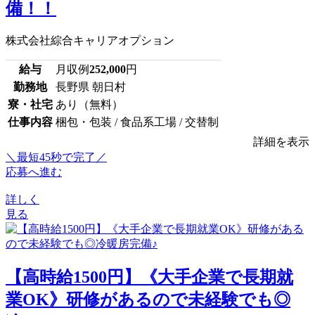
備！！
株式会社綜合キャリアオプション
給与
月収例
252,000
円
勤務地
長野県 朝日村
寮・社宅
あり（無料）
仕事内容
梱包・包装 / 食品系工場 / 交替制
詳細を表示
＼最短45秒で完了／
応募へ進む
詳しく
見る
【高時給1500円】《大手企業で長期就
業OK》研修があるので未経験でも◎