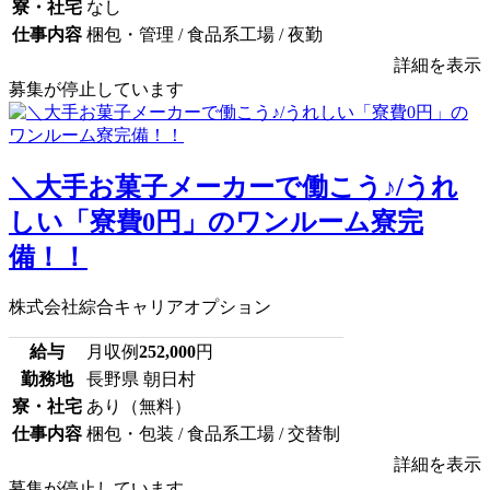
寮・社宅
なし
仕事内容
梱包・管理 / 食品系工場 / 夜勤
詳細を表示
募集が停止しています
＼大手お菓子メーカーで働こう♪/うれ
しい「寮費0円」のワンルーム寮完
備！！
株式会社綜合キャリアオプション
給与
月収例
252,000
円
勤務地
長野県 朝日村
寮・社宅
あり（無料）
仕事内容
梱包・包装 / 食品系工場 / 交替制
詳細を表示
募集が停止しています