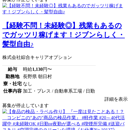
【経験不問！未経験◎】残業もあるの
でガッツリ稼げます！ジブンらしく・
髪型自由♪
株式会社綜合キャリアオプション
給与
時給
1,130
円〜
勤務地
長野県 朝日村
寮・社宅
なし
仕事内容
加工・プレス / 自動車系工場 / 日勤
詳細を表示
募集が停止しています