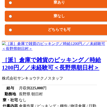
寮あり
寮なし
どちらでも可
［派］倉庫で雑貨のピッキング／時給
1200円／／未経験可＜長野県朝日村＞
株式会社サンキョウテクノスタッフ
給与
月収例
225,000
円
勤務地
長野県 朝日村
寮・社宅
なし
仕事内容
倉庫作業 / ピッキング・梱包 / 物流倉庫 / 日勤