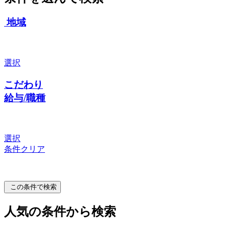
地域
選択
こだわり
給与/職種
選択
条件クリア
この条件で検索
人気の条件から検索