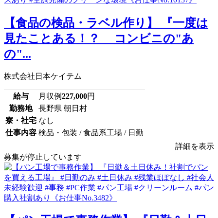
【食品の検品・ラベル作り】 『一度は
見たことある！？ コンビニの"あ
の"...
株式会社日本ケイテム
給与
月収例
227,000
円
勤務地
長野県 朝日村
寮・社宅
なし
仕事内容
検品・包装 / 食品系工場 / 日勤
詳細を表示
募集が停止しています