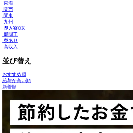
東海
関西
関東
九州
即入寮OK
期間工
寮あり
高収入
並び替え
おすすめ順
給与が高い順
新着順