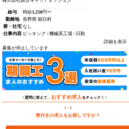
株式会社綜合キャリアオプション
給与
時給
1,250
円〜
勤務地
長野県 朝日村
寮・社宅
なし
仕事内容
ピッキング / 機械系工場 / 日勤
詳細を表示
募集が停止しています
おすすめ求人
\ 質問に答えて、
をチェック！ /
1 / 4
寮付きの求人をお探しですか？