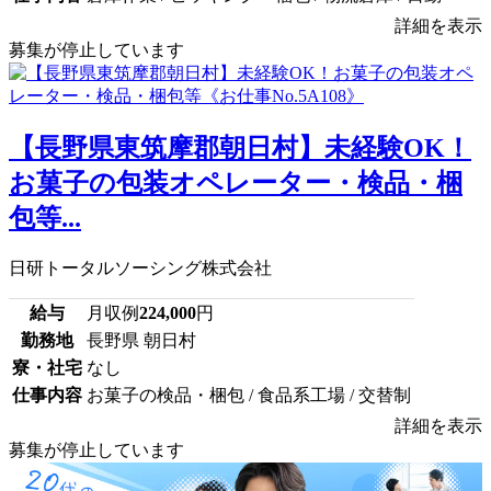
詳細を表示
募集が停止しています
【長野県東筑摩郡朝日村】未経験OK！
お菓子の包装オペレーター・検品・梱
包等...
日研トータルソーシング株式会社
給与
月収例
224,000
円
勤務地
長野県 朝日村
寮・社宅
なし
仕事内容
お菓子の検品・梱包 / 食品系工場 / 交替制
詳細を表示
募集が停止しています