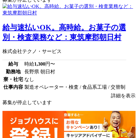
給与速払いOK。高時給。お菓子の選
別・検査業務など：東筑摩郡朝日村
株式会社テクノ・サービス
給与
時給
1,300
円〜
勤務地
長野県 朝日村
寮・社宅
なし
仕事内容
製造オペレーター・検査 / 食品系工場 / 交替制
詳細を表示
募集が停止しています