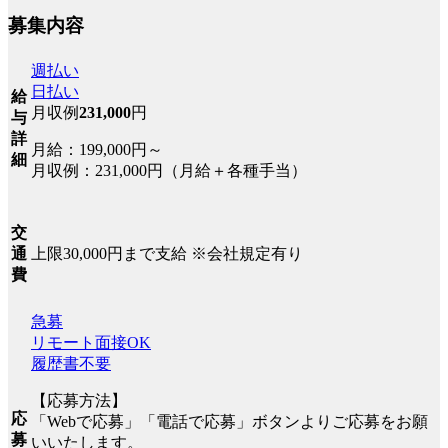
募集内容
週払い
日払い
給
月収例
231,000
円
与
詳
月給：199,000円～
細
月収例：231,000円（月給＋各種手当）
交
上限30,000円まで支給 ※会社規定有り
通
費
急募
リモート面接OK
履歴書不要
【応募方法】
応
「Webで応募」「電話で応募」ボタンよりご応募をお願
募
いいたします。