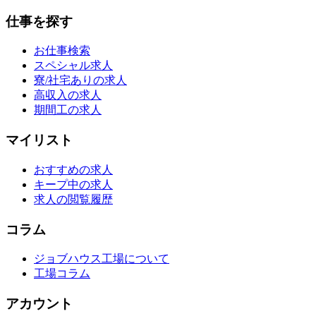
仕事を探す
お仕事検索
スペシャル求人
寮/社宅ありの求人
高収入の求人
期間工の求人
マイリスト
おすすめの求人
キープ中の求人
求人の閲覧履歴
コラム
ジョブハウス工場について
工場コラム
アカウント