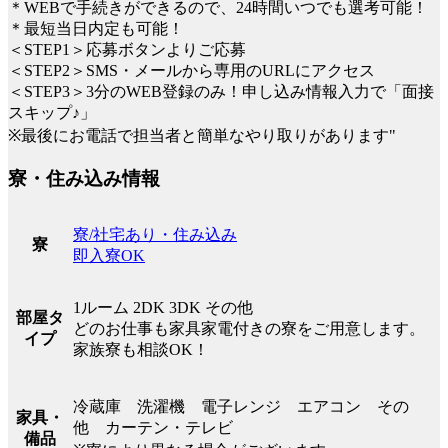
＊WEBで手続きができるので、24時間いつでも選考可能！
＊最短当日内定も可能！
＜STEP1＞応募ボタンよりご応募
＜STEP2＞SMS・メールから専用のURLにアクセス
＜STEP3＞3分のWEB登録のみ！申し込み情報入力で「面接
スキップ♪」
※最後にお電話で担当者と簡単なやり取りがあります"
寮・住み込み情報
寮/社宅あり・住み込み
寮
即入寮OK
1ルーム 2DK 3DK その他
部屋タ
どのお仕事も家具家電付きの寮をご用意します。
イプ
家族寮も相談OK！
冷蔵庫 洗濯機 電子レンジ エアコン その
家具・
他 カーテン・テレビ
備品