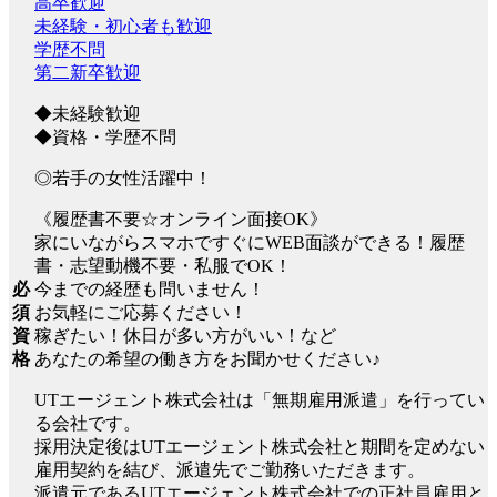
高卒歓迎
未経験・初心者も歓迎
学歴不問
第二新卒歓迎
◆未経験歓迎
◆資格・学歴不問
◎若手の女性活躍中！
《履歴書不要☆オンライン面接OK》
家にいながらスマホですぐにWEB面談ができる！履歴
書・志望動機不要・私服でOK！
今までの経歴も問いません！
必
お気軽にご応募ください！
須
稼ぎたい！休日が多い方がいい！など
資
あなたの希望の働き方をお聞かせください♪
格
UTエージェント株式会社は「無期雇用派遣」を行ってい
る会社です。
採用決定後はUTエージェント株式会社と期間を定めない
雇用契約を結び、派遣先でご勤務いただきます。
派遣元であるUTエージェント株式会社での正社員雇用と