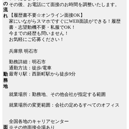
の
その後、お電話にて面接のお時間を調整いたします。
流
【履歴書不要☆オンライン面接OK】
れ
家にいながらスマホですぐにWEB面談ができる！履歴
書・志望動機不要・私服でOK！
今までの経歴も問いません！
お気軽にご応募ください！
兵庫県 明石市
勤務詳細：明石市
通勤方法：徒歩/電車
最寄り駅：西新町駅から徒歩9分
勤
務
地
就業場所：勤務地、その他会社が指定する範囲
就業場所の変更範囲：会社の定めるすべてのオフィス
全国各地のキャリアセンター
面
※その他面接会場あり