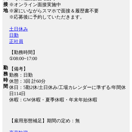
接
※オンライン面接実施中
地
※家にいながらスマホで面接＆履歴書不要
※応募後に予約していただきます。
土日休み
日勤
正社員
【勤務時間】
①08:00~17:00
勤
【備考】
務
勤務：日勤
時
休憩：3回 計60分
間
休日：5勤2休/土日休み/工場カレンダーに準ずる/年間休
日114日
休暇：GW休暇・夏季休暇・年末年始休暇
【雇用形態補足】期間の定め：無