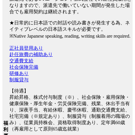
なりますので、派遣先で働いていない期間が発生した場
合でも雇用契約は継続されます。
★日常的に日本語での対話や読み書きが発生する為、ネ
イティブレベルの日本語スキルが必要です。
※Native Japanese speaking, reading, writing skills are required.
正社員登用あり
赴任旅費の補助あり
交通費支給
社会保険完備
研修あり
制服貸与
【待遇】
昇給昇格、株式付与制度（※）、社会保険・雇用保険・
健康保険・厚生年金・労災保険完備、残業、休出手当有
り、深夜手当、有給休暇、慶弔休暇、通勤交通費支給、
社宅完備（※規定あり）、制服貸与（制服着用の職場の
み）、従業員持株会、資格取得制度あり、定年満60歳
福
（再雇用として原則65歳迄就業）
利