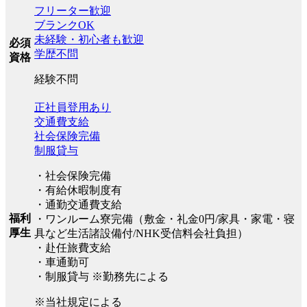
フリーター歓迎
ブランクOK
未経験・初心者も歓迎
必須
学歴不問
資格
経験不問
正社員登用あり
交通費支給
社会保険完備
制服貸与
・社会保険完備
・有給休暇制度有
・通勤交通費支給
福利
・ワンルーム寮完備（敷金・礼金0円/家具・家電・寝
厚生
具など生活諸設備付/NHK受信料会社負担）
・赴任旅費支給
・車通勤可
・制服貸与 ※勤務先による
※当社規定による