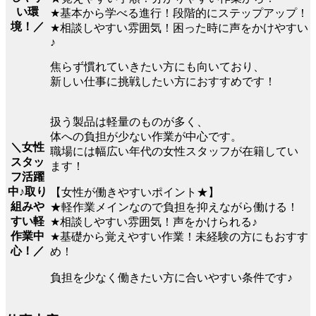
い環
★基本から学べる進行！段階的にステップアップ！
境！／
★相談しやすい雰囲気！困った時に声をかけやすい
♪
焦らず慣れていきたい方にも向いており、
新しい仕事に挑戦したい方におすすめです！
扱う製品は軽量のものが多く、
体への負担が少ない作業が中心です。
＼女性
職場には幅広い年代の女性スタッフが在籍してい
スタッ
ます！
フ活躍
中♪取り
【女性が働きやすいポイント★】
組みや
★軽作業メインなので負担を抑えながら働ける！
すい軽
★相談しやすい雰囲気！声をかけられる♪
作業中
★基礎から覚えやすい作業！未経験の方にもおすす
心！／
め！
負担を少なく働きたい方に合いやすい条件です♪