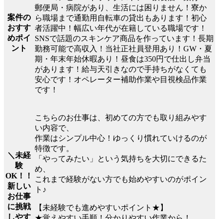
郵便局・病院があり、生活には困りません！寮か
案件の
ら職場まで通勤用自転車の貸出もあります！初心
おすす
者活躍中！幅広い年代が在籍している職場です！
めポイ
SNSで話題のスキンケア商品を作っています！長期
ント
勤務可能で高収入！当社正社員登用あり！GW・夏
期・年末年始休暇あり！昼食は350円で仕出し弁当
があります！給与天引きなので手持ちがなくても
安心です！オペレーター補助作業や目視検品作業
です！
こちらのお仕事は、初めての方でも取り組みやす
い内容で、
作業はシンプル中心！ゆっくり慣れていけるのが
特徴です。
＼未経
「やってみたい」という気持ちを大切にできるた
験
め、
OK！！
これまで経験がない方でも始めやすいのがポイン
新しい
ト♪
お仕事
に挑戦
【未経験でも進めやすいポイント★】
しやす
★覚えやすい手順！分かりやすい作業から！