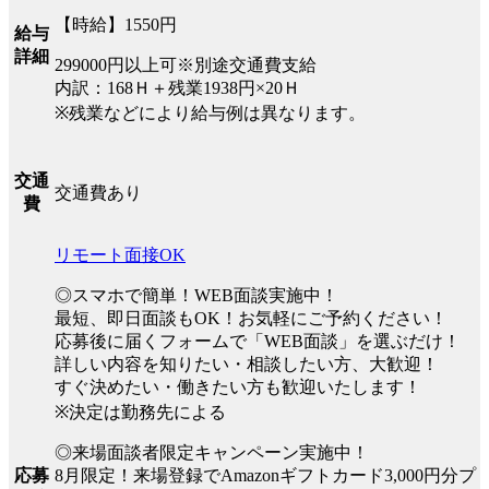
【時給】1550円
給与
詳細
299000円以上可※別途交通費支給
内訳：168Ｈ＋残業1938円×20Ｈ
※残業などにより給与例は異なります。
交通
交通費あり
費
リモート面接OK
◎スマホで簡単！WEB面談実施中！
最短、即日面談もOK！お気軽にご予約ください！
応募後に届くフォームで「WEB面談」を選ぶだけ！
詳しい内容を知りたい・相談したい方、大歓迎！
すぐ決めたい・働きたい方も歓迎いたします！
※決定は勤務先による
◎来場面談者限定キャンペーン実施中！
8月限定！来場登録でAmazonギフトカード3,000円分プ
応募