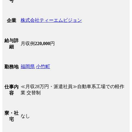
号
株式会社ティーエムビジョン
企業
給与詳
月収例
220,000
円
細
福岡県
小竹町
勤務地
≪月収28万円・派遣社員≫自動車系工場での軽作
仕事内
業 交替制
容
寮・社
なし
宅