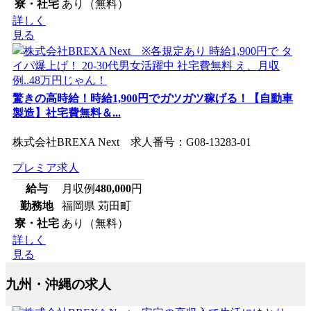
寮・社宅
あり（無料）
詳しく
見る
驚きの高時給！時給1,900円でガツガツ稼げる！【自動車
製造】社宅費無料＆...
株式会社BREXA Next 求人番号：G08-13283-01
プレミア求人
給与
月収例
480,000
円
勤務地
福岡県 苅田町
寮・社宅
あり（無料）
詳しく
見る
九州・沖縄の求人