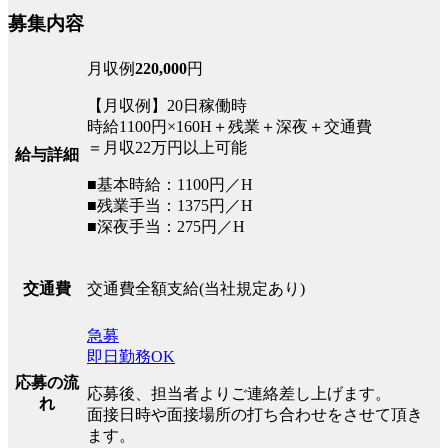
募集内容
月収例
220,000
円
【月収例】20日稼働時
時給1100円×160H＋残業＋深夜＋交通費
＝月収22万円以上可能
給与詳細
■基本時給：1100円／H
■残業手当：1375円／H
■深夜手当：275円／H
交通費全額支給(当社規定あり)
交通費
急募
即日勤務OK
応募の流
応募後、担当者よりご連絡差し上げます。
れ
面接日時や面接場所の打ち合わせをさせて頂き
ます。