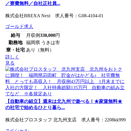
／寮費無料／自社正社員...
株式会社BREXA Next 求人番号：G08-4104-01
ゴールド求人
給与
月収例
330,000
円
勤務地
福岡県 うきは市
寮・社宅
あり（無料）
詳しく
見る
【自動車の組立】週末は北九州で遊べる！★家賃無料★
の社宅で始めるひとり暮ら...
株式会社プロスタッフ 北九州支店 求人番号：2208kk999
スペシャル