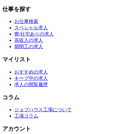
仕事を探す
お仕事検索
スペシャル求人
寮/社宅ありの求人
高収入の求人
期間工の求人
マイリスト
おすすめの求人
キープ中の求人
求人の閲覧履歴
コラム
ジョブハウス工場について
工場コラム
アカウント