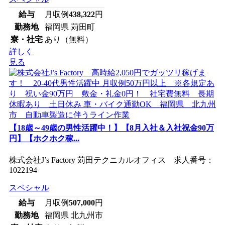
給与
月収例
438,322
円
勤務地
福岡県 苅田町
寮・社宅
あり（無料）
詳しく
見る
【18歳～49歳の男性活躍中！】【8月入社＆入社祝金90万
円】【ホクホク稼...
株式会社J’s Factory 苅田テクニカルオフィス 求人番号：
1022194
スペシャル
給与
月収例
507,000
円
勤務地
福岡県 北九州市