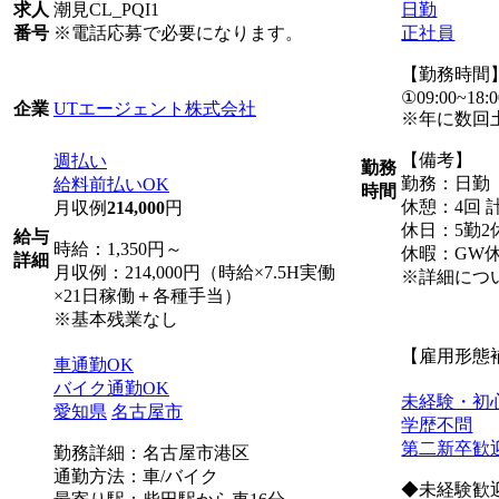
潮見CL_PQI1
日勤
求人
※電話応募で必要になります。
正社員
番号
【勤務時間
①09:00~18:0
UTエージェント株式会社
企業
※年に数回
【備考】
週払い
勤務
勤務：日勤
給料前払いOK
時間
休憩：4回 計
月収例
214,000
円
休日：5勤2
給与
時給：1,350円～
休暇：GW
詳細
月収例：214,000円（時給×7.5H実働
※詳細につ
×21日稼働＋各種手当）
※基本残業なし
【雇用形態
車通勤OK
バイク通勤OK
未経験・初
愛知県
名古屋市
学歴不問
第二新卒歓
勤務詳細：名古屋市港区
通勤方法：車/バイク
◆未経験歓