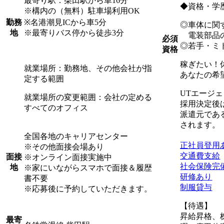
最寄り駅：柴田駅から車16分
◆資格・学
※構内の（無料）駐車場利用OK
※名港潮見ICから車5分
勤務
◎車体に関
※最寄りバス停から徒歩3分
地
電装部品の
必須
◎若手・ミ
資格
稼ぎたい！
就業場所：勤務地、その他会社が指
あなたの希
定する範囲
UTエージ
就業場所の変更範囲：会社の定める
採用決定後
すべてのオフィス
派遣元であ
されます。
全国各地のキャリアセンター
正社員登用
※その他面接会場あり
交通費支給
面接
※オンライン面接実施中
社会保険完
地
※家にいながらスマホで面接＆履歴
研修あり
書不要
制服貸与
※応募後に予約していただきます。
【待遇】
昇給昇格、
最寄