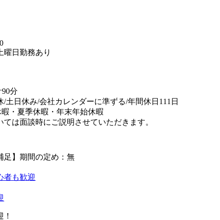
】
0
土曜日勤務あり
90分
休/土日休み/会社カレンダーに準ずる/年間休日111日
休暇・夏季休暇・年末年始休暇
いては面談時にご説明させていただきます。
補足】期間の定め：無
心者も歓迎
迎
迎！