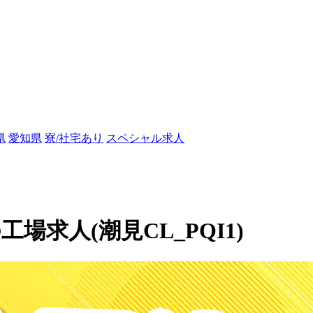
県
愛知県
寮/社宅あり
スペシャル求人
場求人(潮見CL_PQI1)