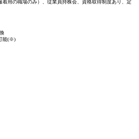
服着用の職場のみ）、従業員持株会、資格取得制度あり、定
換
能(※)