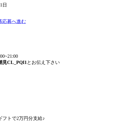
01日
募
応募へ進む
~21:00
潮見CL_PQI1
とお伝え下さい
フトで2万円分支給♪