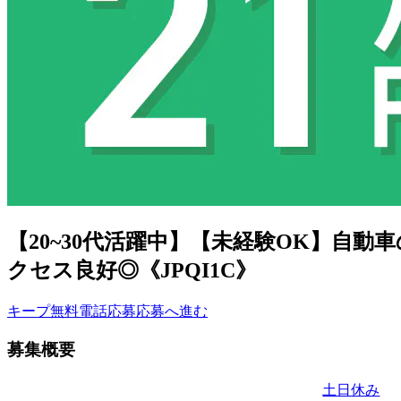
【20~30代活躍中】【未経験OK】自
クセス良好◎《JPQI1C》
キープ
無料電話応募
応募へ進む
募集概要
土日休み