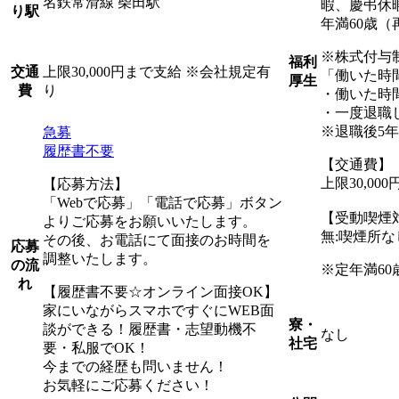
名鉄常滑線 柴田駅
暇、慶弔休
り駅
年満60歳（
※株式付与
福利
上限30,000円まで支給 ※会社規定有
交通
「働いた時
厚生
り
費
・働いた時
・一度退職
※退職後5
急募
履歴書不要
【交通費】
上限30,0
【応募方法】
「Webで応募」「電話で応募」ボタン
【受動喫煙
よりご応募をお願いいたします。
無:喫煙所な
その後、お電話にて面接のお時間を
応募
調整いたします。
の流
※定年満60
れ
【履歴書不要☆オンライン面接OK】
家にいながらスマホですぐにWEB面
寮・
談ができる！履歴書・志望動機不
なし
社宅
要・私服でOK！
今までの経歴も問いません！
お気軽にご応募ください！