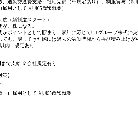
暇、通勤交通費支給、社宅完備（※規定あり）、制服貸与（制
再雇用として原則65歳迄就業）
制度（新制度スタート）
間が、株になる。」
間がポイントとして貯まり、累計に応じてUTグループ株式に交
しても、戻ってきた際には過去の労働時間から再び積み上げが可
年以内、規定あり
00円まで支給 ※会社規定有り
対策】
し
歳、再雇用として原則65歳迄就業