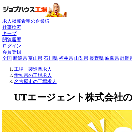
求人掲載希望の企業様
仕事検索
キープ
閲覧履歴
ログイン
会員登録
全国
新潟県
富山県
石川県
福井県
山梨県
長野県
岐阜県
静岡
工場・製造業求人
愛知県の工場求人
名古屋市の工場求人
UTエージェント株式会社の工