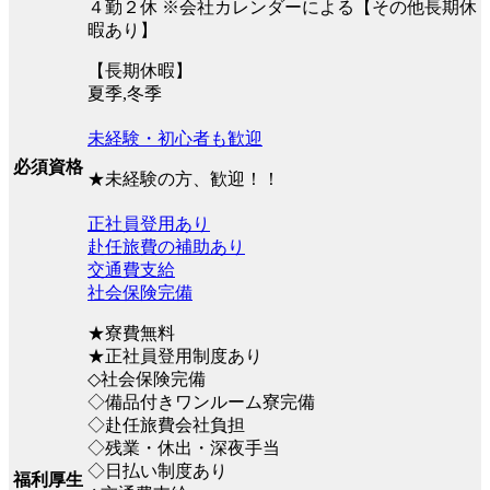
４勤２休 ※会社カレンダーによる【その他長期休
暇あり】
【長期休暇】
夏季,冬季
未経験・初心者も歓迎
必須資格
★未経験の方、歓迎！！
正社員登用あり
赴任旅費の補助あり
交通費支給
社会保険完備
★寮費無料
★正社員登用制度あり
◇社会保険完備
◇備品付きワンルーム寮完備
◇赴任旅費会社負担
◇残業・休出・深夜手当
◇日払い制度あり
福利厚生