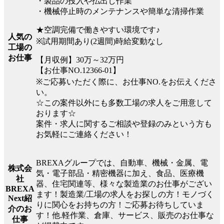
・製品の投入や払出し作業
・機械停止時のメンテナンスや簡単な清掃作業
★空調完備で働きやすい環境です♪
人気の
※試用期間あり(2週間)時給変動なし
工場の
お仕事
【月収例】30万～32万円
【お仕事NO.12366-01】
※ご応募いただく際に、お仕事NO.をお伝えくださ
い。
☆この案件以外にも多数工場の求人をご用意して
おります☆
案件・求人に関するご相談や登録のみという方も
お気軽にご連絡ください！
BREXAグループでは、自動車、機械・金属、電
株式会
気・電子部品・精密機器に加え、食品、医療機
社
器、住宅関連等、様々な製造業のお仕事がござい
BREXA
ます！製造業/工場の求人をお探しの方！モノづく
Next紹
りに関心をお持ちの方！ご応募お待ちしていま
介のお
す！他.軽作業、倉庫、サービス、販売のお仕事な
仕事