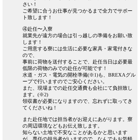
さい！
ご希望に合うお仕事が見つかるまで全力でサポー
ト致します！
④赴任〜入寮
就業先が遠方の場合は引っ越しの準備をお願い致
します！
ご用意する寮には生活に必要な家具・家電付きな
ので、
事前に荷物を送付することで、赴任当日は必要最
低限の荷物のみでの赴任が可能です！
水道・ガス・電気の開栓準備(※1)も、BREXAグル
ープで行いますのでご安心ください。
また、現場までの赴任交通費も会社にて負担致し
ます。(※2)
領収書が必要になりますので、忘れずに取ってき
てくださいね！
また赴任地では担当者がお迎えにあがります。寮
の周辺環境などもお伝え致します。
知らない土地で不安なことがあるかと思います
が、専任の担当者がいますので、なんでもお気軽