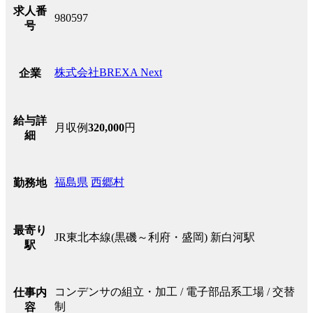
求人番
980597
号
株式会社BREXA Next
企業
給与詳
月収例
320,000
円
細
福島県
西郷村
勤務地
最寄り
JR東北本線(黒磯～利府・盛岡) 新白河駅
駅
コンデンサの組立・加工 / 電子部品系工場 / 交替
仕事内
制
容