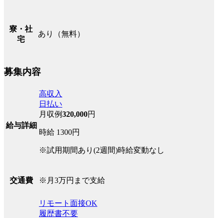
寮・社
あり（無料）
宅
募集内容
高収入
日払い
月収例
320,000
円
給与詳細
時給 1300円
※試用期間あり(2週間)時給変動なし
※月3万円まで支給
交通費
リモート面接OK
履歴書不要