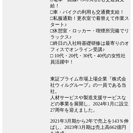
給！
□車・バイクの利用も交通費支給！
□私服通勤！更衣室で着替えて作業ス
タート♪
□休憩室・ロッカー・喫煙所完備でリ
ラックス♪
□終日の入社時基礎研修は最寄りのオ
フィスでオンライン受講♪
□ 10代・20代・30代・40代の女性社
員活躍中！
東証プライム市場上場企業『株式会
社ウィルグループ』の一員である当
社。
人材サービスや製造支援サービスな
どの事業を展開し、2024年1月に設立
27周年を迎えました。
2021年3月期から2年で売上を143％伸
ばし、2023年3月期は売上高662億円