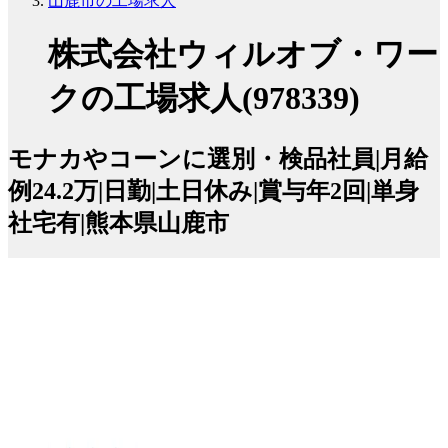
山鹿市の工場求人
株式会社ウィルオブ・ワー
クの工場求人(978339)
モナカやコーンに選別・検品社員|月給
例24.2万|日勤|土日休み|賞与年2回|単身
社宅有|熊本県山鹿市