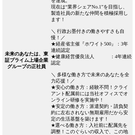
を達成。
現在は“業界シェアNo.1”を目指し、
製造社員の新たな仲間を積極採用し
ます！
＼ 行政お墨付きの働きやすさも自
慢！／
★経産省主催『ホワイト500』：3年
連続認定
未来のあなたは、東
★健康経営優良法人 ：4年連続
証プライム上場企業
認定
グループの正社員
＼ 多様な働き方で未来のあなたを全
力応援！／
★安心の働き方：経験不問！クライ
アント配属前には当社オフィスでオ
ンライン研修を実施中！
★安定の働き方：派遣契約・請負契
約に左右されない無期雇用だから安
定の生活基盤を築けます！
★選べる働き方：入社前に配属先を
調整！このぐらいの収入で、この地