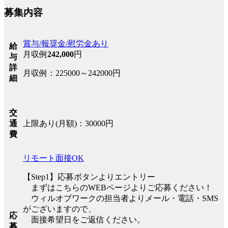
募集内容
賞与/報奨金/慰労金あり
給
月収例
242,000
円
与
詳
月収例：225000～242000円
細
交
上限あり(月額)：30000円
通
費
リモート面接OK
【Step1】応募ボタンよりエントリー
まずはこちらのWEBページよりご応募ください！
ウィルオブワークの担当者よりメール・電話・SMS
がございますので、
応
面接希望日をご返信ください。
募