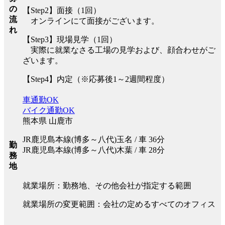
の
【Step2】面接（1回）
流
オンラインにて面接がございます。
れ
【Step3】現場見学（1回）
実際に就業なさる工場の見学および、顔合わせがご
ざいます。
【Step4】内定（※応募後1～2週間程度）
車通勤OK
バイク通勤OK
熊本県 山鹿市
JR鹿児島本線(博多～八代)玉名 / 車 36分
勤
JR鹿児島本線(博多～八代)木葉 / 車 28分
務
地
就業場所：勤務地、その他会社が指定する範囲
就業場所の変更範囲：会社の定めるすべてのオフィス