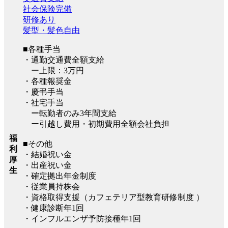
社会保険完備
研修あり
髪型・髪色自由
■各種手当
・通勤交通費全額支給
ー上限：3万円
・各種報奨金
・慶弔手当
・社宅手当
ー転勤者のみ3年間支給
ー引越し費用・初期費用全額会社負担
福
■その他
利
・結婚祝い金
厚
・出産祝い金
生
・確定拠出年金制度
・従業員持株会
・資格取得支援（カフェテリア型教育研修制度 ）
・健康診断年1回
・インフルエンザ予防接種年1回