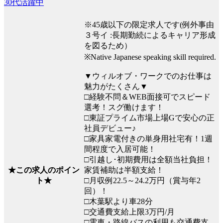
30代活躍中
※45歳以下の限定求人です(例外事由
３号イ :長期勤続によるキャリア形成
を図るため）
※Native Japanese speaking skill required.
▼ウィルオブ・ワークでのお仕事は
魅力がたくさん▼
□経験不問＆WEB面接可でスピード
選考！スグ働けます！
□東証プライム市場上場Gで安心の正
社員デビュー♪
□家具家電付きの単身用社宅有！1週
間程度で入居可能！
□引越し･初期費用は全額当社負担！
家賃補助は半額支給！
★この求人のポイン
□月収例22.5～24.2万円（賞与年2
ト★
回）！
□木葉駅より車28分
□交通費支給上限3万円/月
□電車・路線バスの利用も交通費支