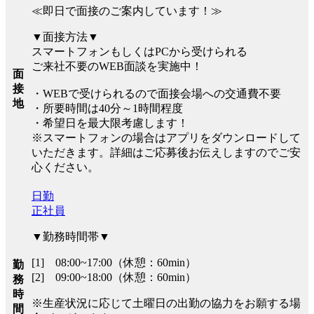
≪即日で面接のご案内しています！≫
▼面接方法▼
スマートフォンもしくはPCから受けられる
ご来社不要のWEB面談を実施中！
面
接
・WEBで受けられるので面接会場への交通費不要
地
・所要時間は40分～1時間程度
・希望日を最大限考慮します！
※スマートフォンの場合はアプリをダウンロードして
いただきます。詳細はご応募後お伝えしますのでご安
心ください。
日勤
正社員
▼勤務時間帯▼
[1] 08:00~17:00（休憩：60min）
勤
[2] 09:00~18:00（休憩：60min）
務
時
※生産状況に応じて土曜日の出勤の協力をお願する場
間