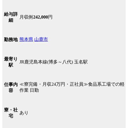
給与詳
月収例
242,000
円
細
熊本県
山鹿市
勤務地
最寄り
JR鹿児島本線(博多～八代) 玉名駅
駅
≪寮完備・月収24万円・正社員≫食品系工場での軽
仕事内
作業 日勤
容
寮・社
あり
宅