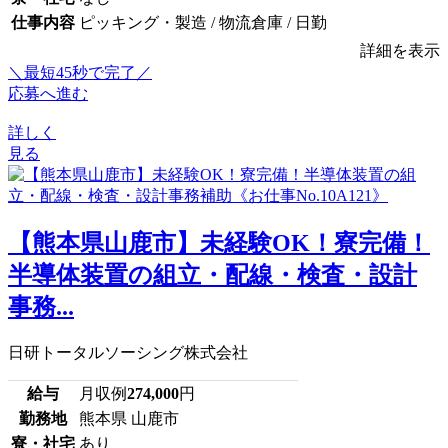
仕事内容
ピッキング・製造 / 物流倉庫 / 日勤
詳細を表示
＼最短45秒で完了／
応募へ進む
詳しく
見る
【熊本県山鹿市】未経験OK！寮完備！
半導体装置の組立・配線・検査・設計
事務...
日研トータルソーシング株式会社
給与
月収例
274,000
円
勤務地
熊本県 山鹿市
寮・社宅
あり