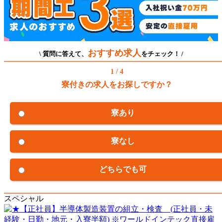
おすすめ求人
\ 質問に答えて、
をチェック！ /
1 / 4
寮付きの求人をお探しですか？
寮あり
寮なし
どちらでも可
スペシャル