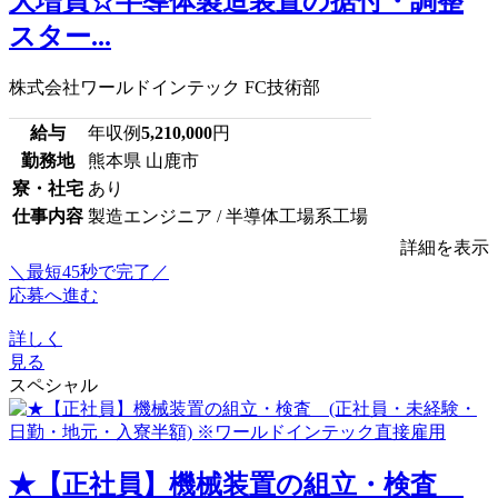
大増員☆半導体製造装置の据付・調整
スター...
株式会社ワールドインテック FC技術部
給与
年収例
5,210,000
円
勤務地
熊本県 山鹿市
寮・社宅
あり
仕事内容
製造エンジニア / 半導体工場系工場
詳細を表示
＼最短45秒で完了／
応募へ進む
詳しく
見る
スペシャル
★【正社員】機械装置の組立・検査