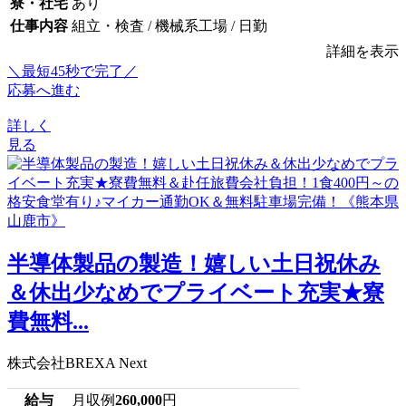
寮・社宅
あり
仕事内容
組立・検査 / 機械系工場 / 日勤
詳細を表示
＼最短45秒で完了／
応募へ進む
詳しく
見る
半導体製品の製造！嬉しい土日祝休み
＆休出少なめでプライベート充実★寮
費無料...
株式会社BREXA Next
給与
月収例
260,000
円