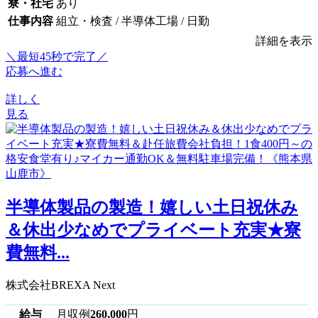
寮・社宅
あり
仕事内容
組立・検査 / 半導体工場 / 日勤
詳細を表示
＼最短45秒で完了／
応募へ進む
詳しく
見る
半導体製品の製造！嬉しい土日祝休み
＆休出少なめでプライベート充実★寮
費無料...
株式会社BREXA Next
給与
月収例
260,000
円