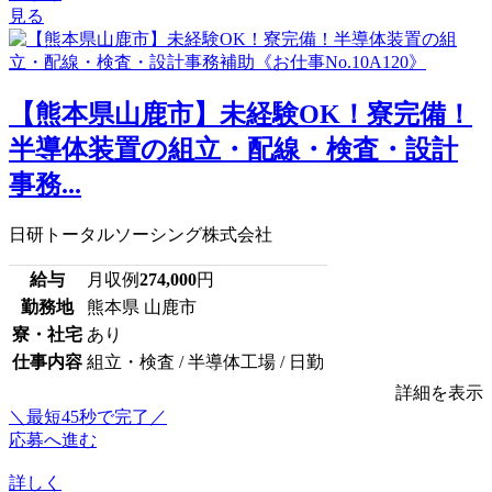
見る
【熊本県山鹿市】未経験OK！寮完備！
半導体装置の組立・配線・検査・設計
事務...
日研トータルソーシング株式会社
給与
月収例
274,000
円
勤務地
熊本県 山鹿市
寮・社宅
あり
仕事内容
組立・検査 / 半導体工場 / 日勤
詳細を表示
＼最短45秒で完了／
応募へ進む
詳しく