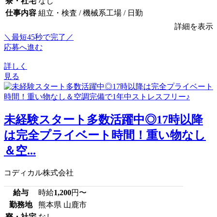
寮・社宅
なし
仕事内容
組立・検査 / 機械系工場 / 日勤
詳細を表示
＼最短45秒で完了／
応募へ進む
詳しく
見る
未経験スタート多数活躍中◎17時以降
は完全プライベート時間！重い物なし
＆空...
コディカル株式会社
給与
時給
1,200
円〜
勤務地
熊本県 山鹿市
寮・社宅
なし