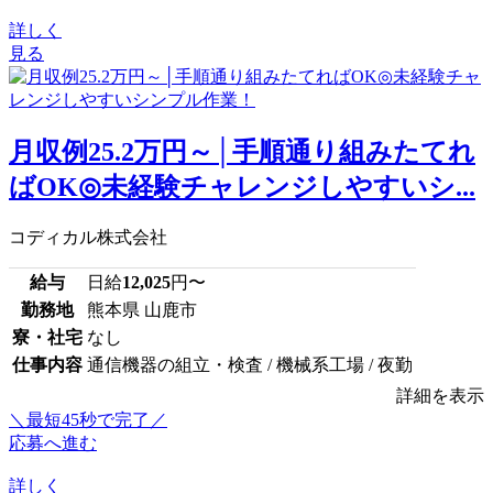
詳しく
見る
月収例25.2万円～│手順通り組みたてれ
ばOK◎未経験チャレンジしやすいシ...
コディカル株式会社
給与
日給
12,025
円〜
勤務地
熊本県 山鹿市
寮・社宅
なし
仕事内容
通信機器の組立・検査 / 機械系工場 / 夜勤
詳細を表示
＼最短45秒で完了／
応募へ進む
詳しく