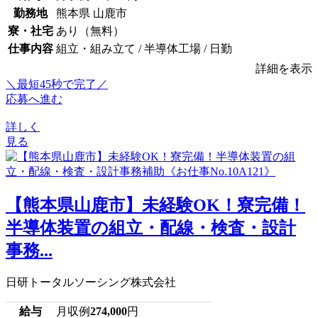
勤務地
熊本県 山鹿市
寮・社宅
あり（無料）
仕事内容
組立・組み立て / 半導体工場 / 日勤
詳細を表示
＼最短45秒で完了／
応募へ進む
詳しく
見る
【熊本県山鹿市】未経験OK！寮完備！
半導体装置の組立・配線・検査・設計
事務...
日研トータルソーシング株式会社
給与
月収例
274,000
円