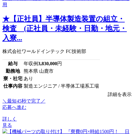
★【正社員】半導体製造装置の組立・
検査 (正社員・未経験・日勤・地元・
入寮...
株式会社ワールドインテック FC技術部
給与
年収例
3,830,000
円
勤務地
熊本県 山鹿市
寮・社宅
あり
仕事内容
製造エンジニア / 半導体工場系工場
詳細を表示
＼最短45秒で完了／
応募へ進む
詳しく
見る