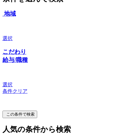
地域
選択
こだわり
給与/職種
選択
条件クリア
この条件で検索
人気の条件から検索