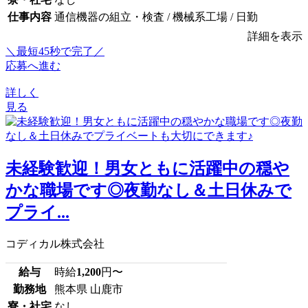
仕事内容
通信機器の組立・検査 / 機械系工場 / 日勤
詳細を表示
＼最短45秒で完了／
応募へ進む
詳しく
見る
未経験歓迎！男女ともに活躍中の穏や
かな職場です◎夜勤なし＆土日休みで
プライ...
コディカル株式会社
給与
時給
1,200
円〜
勤務地
熊本県 山鹿市
寮・社宅
なし