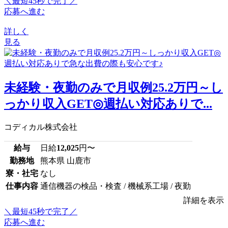
＼最短45秒で完了／
応募へ進む
詳しく
見る
未経験・夜勤のみで月収例25.2万円～し
っかり収入GET◎週払い対応ありで...
コディカル株式会社
給与
日給
12,025
円〜
勤務地
熊本県 山鹿市
寮・社宅
なし
仕事内容
通信機器の検品・検査 / 機械系工場 / 夜勤
詳細を表示
＼最短45秒で完了／
応募へ進む