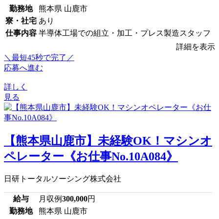
勤務地
熊本県 山鹿市
寮・社宅
あり
仕事内容
半導体工場での組立・加工・プレス製造スタッフ
詳細を表示
＼最短45秒で完了／
応募へ進む
詳しく
見る
【熊本県山鹿市】未経験OK！マシンオ
ペレーター《お仕事No.10A084》
日研トータルソーシング株式会社
給与
月収例
300,000
円
勤務地
熊本県 山鹿市