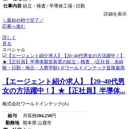
仕事内容
組立・検査 / 半導体工場 / 日勤
詳細を表示
＼最短45秒で完了／
応募へ進む
詳しく
見る
スペシャル
【エージェント紹介求人】【20~40代男
女の方活躍中！】★【正社員】半導体...
株式会社ワールドインテック(A)
給与
月収例
284,250
円
勤務地
熊本県 山鹿市