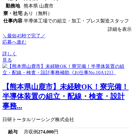
勤務地
熊本県 山鹿市
寮・社宅
あり（無料）
仕事内容
半導体工場での組立・加工・プレス製造スタッフ
詳細を表示
＼最短45秒で完了／
応募へ進む
詳しく
見る
【熊本県山鹿市】未経験OK！寮完備！
半導体装置の組立・配線・検査・設計
事務...
日研トータルソーシング株式会社
給与
月収例
274,000
円