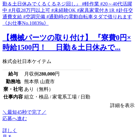
【機械パーツの取り付け】 『寮費0円×
時給1500円！ 日勤＆土日休みで...
株式会社日本ケイテム
給与
月収例
280,000
円
勤務地
熊本県 山鹿市
寮・社宅
あり（無料）
仕事内容
組立・検品 / 家電系工場 / 日勤
詳細を表示
＼最短45秒で完了／
応募へ進む
詳しく
見る