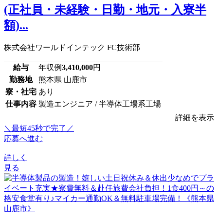
(正社員・未経験・日勤・地元・入寮半
額)...
株式会社ワールドインテック FC技術部
給与
年収例
3,410,000
円
勤務地
熊本県 山鹿市
寮・社宅
あり
仕事内容
製造エンジニア / 半導体工場系工場
詳細を表示
＼最短45秒で完了／
応募へ進む
詳しく
見る