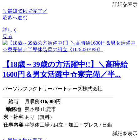
詳細を表示
＼最短45秒で完了／
応募へ進む
詳しく
見る
【18歳～39歳の方活躍中!!】＼高時給
1600円＆男女活躍中☆寮完備／半...
パーソルファクトリーパートナーズ株式会社
給与
月収例
316,000
円
勤務地
熊本県 山鹿市
寮・社宅
あり（無料）
仕事内容
半導体工場 / 組立・加工・プレス / 日勤
詳細を表示