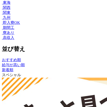
東海
関西
関東
九州
即入寮OK
期間工
寮あり
高収入
並び替え
おすすめ順
給与が高い順
新着順
スペシャル