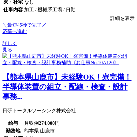
寮・社宅
なし
仕事内容
加工 / 機械系工場 / 日勤
詳細を表示
＼最短45秒で完了／
応募へ進む
詳しく
見る
【熊本県山鹿市】未経験OK！寮完備！
半導体装置の組立・配線・検査・設計
事務...
日研トータルソーシング株式会社
給与
月収例
274,000
円
勤務地
熊本県 山鹿市