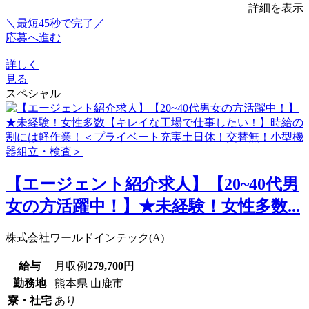
詳細を表示
＼最短45秒で完了／
応募へ進む
詳しく
見る
スペシャル
【エージェント紹介求人】【20~40代男
女の方活躍中！】★未経験！女性多数...
株式会社ワールドインテック(A)
給与
月収例
279,700
円
勤務地
熊本県 山鹿市
寮・社宅
あり