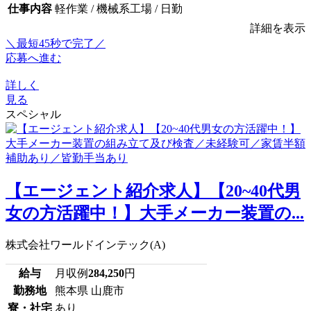
仕事内容
軽作業 / 機械系工場 / 日勤
詳細を表示
＼最短45秒で完了／
応募へ進む
詳しく
見る
スペシャル
【エージェント紹介求人】【20~40代男
女の方活躍中！】大手メーカー装置の...
株式会社ワールドインテック(A)
給与
月収例
284,250
円
勤務地
熊本県 山鹿市
寮・社宅
あり