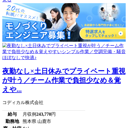
夜勤なし×土日休みでプライベート重視
が叶う／チーム作業で負担少なめ＆覚
えや...
コディカル株式会社
給与
月収例
243,770
円
勤務地
熊本県 山鹿市