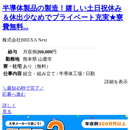
半導体製品の製造！嬉しい土日祝休み
＆休出少なめでプライベート充実★寮
費無料...
株式会社BREXA Next
給与
月収例
260,000
円
勤務地
熊本県 山鹿市
寮・社宅
あり（無料）
仕事内容
組立・組み立て / 半導体工場 / 日勤
詳細を表示
＼最短45秒で完了／
応募へ進む
詳しく
見る