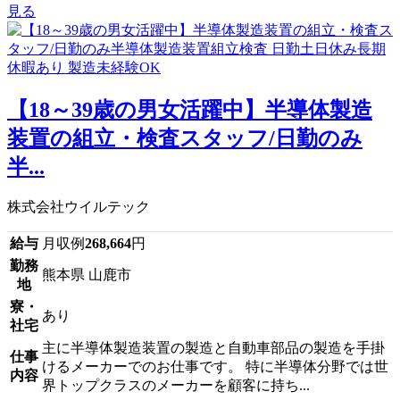
見る
【18～39歳の男女活躍中】半導体製造
装置の組立・検査スタッフ/日勤のみ
半...
株式会社ウイルテック
給与
月収例
268,664
円
勤務
熊本県 山鹿市
地
寮・
あり
社宅
主に半導体製造装置の製造と自動車部品の製造を手掛
仕事
けるメーカーでのお仕事です。 特に半導体分野では世
内容
界トップクラスのメーカーを顧客に持ち...