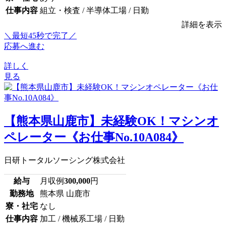
仕事内容
組立・検査 / 半導体工場 / 日勤
詳細を表示
＼最短45秒で完了／
応募へ進む
詳しく
見る
【熊本県山鹿市】未経験OK！マシンオ
ペレーター《お仕事No.10A084》
日研トータルソーシング株式会社
給与
月収例
300,000
円
勤務地
熊本県 山鹿市
寮・社宅
なし
仕事内容
加工 / 機械系工場 / 日勤