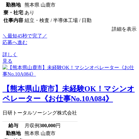
勤務地
熊本県 山鹿市
寮・社宅
あり
仕事内容
組立・検査 / 半導体工場 / 日勤
詳細を表示
＼最短45秒で完了／
応募へ進む
詳しく
見る
【熊本県山鹿市】未経験OK！マシンオ
ペレーター《お仕事No.10A084》
日研トータルソーシング株式会社
給与
月収例
300,000
円
勤務地
熊本県 山鹿市