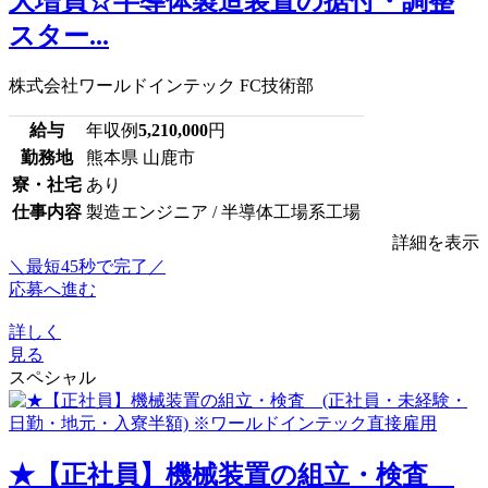
大増員☆半導体製造装置の据付・調整
スター...
株式会社ワールドインテック FC技術部
給与
年収例
5,210,000
円
勤務地
熊本県 山鹿市
寮・社宅
あり
仕事内容
製造エンジニア / 半導体工場系工場
詳細を表示
＼最短45秒で完了／
応募へ進む
詳しく
見る
スペシャル
★【正社員】機械装置の組立・検査