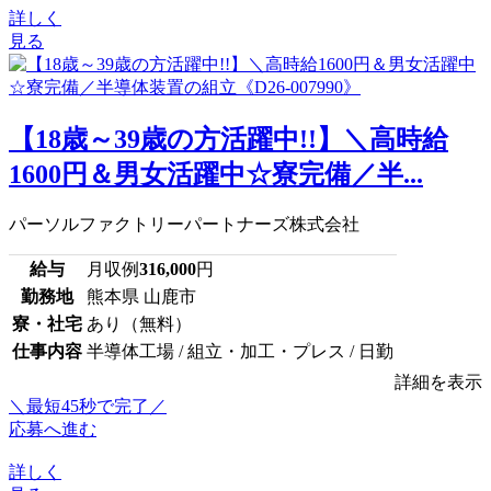
詳しく
見る
【18歳～39歳の方活躍中!!】＼高時給
1600円＆男女活躍中☆寮完備／半...
パーソルファクトリーパートナーズ株式会社
給与
月収例
316,000
円
勤務地
熊本県 山鹿市
寮・社宅
あり（無料）
仕事内容
半導体工場 / 組立・加工・プレス / 日勤
詳細を表示
＼最短45秒で完了／
応募へ進む
詳しく