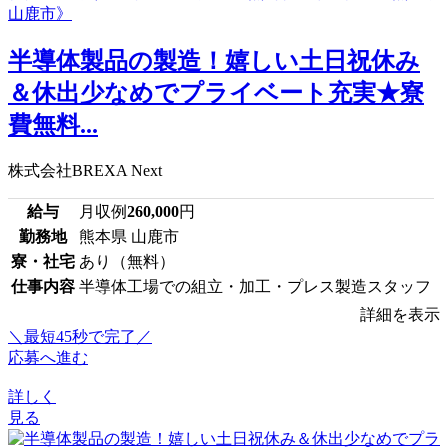
半導体製品の製造！嬉しい土日祝休み
＆休出少なめでプライベート充実★寮
費無料...
株式会社BREXA Next
給与
月収例
260,000
円
勤務地
熊本県 山鹿市
寮・社宅
あり（無料）
仕事内容
半導体工場での組立・加工・プレス製造スタッフ
詳細を表示
＼最短45秒で完了／
応募へ進む
詳しく
見る