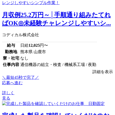
月収例25.2万円～│手順通り組みたてれ
ばOK◎未経験チャレンジしやすいシ...
コディカル株式会社
給与
日給
12,025
円〜
勤務地
熊本県 山鹿市
寮・社宅
なし
仕事内容
通信機器の組立・検査 / 機械系工場 / 夜勤
詳細を表示
＼最短45秒で完了／
応募へ進む
詳しく
見る