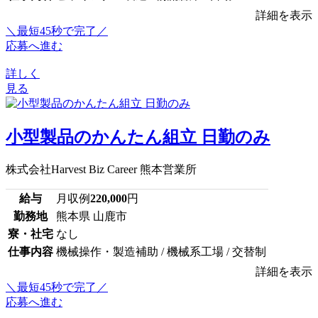
詳細を表示
＼最短45秒で完了／
応募へ進む
詳しく
見る
小型製品のかんたん組立 日勤のみ
株式会社Harvest Biz Career 熊本営業所
給与
月収例
220,000
円
勤務地
熊本県 山鹿市
寮・社宅
なし
仕事内容
機械操作・製造補助 / 機械系工場 / 交替制
詳細を表示
＼最短45秒で完了／
応募へ進む