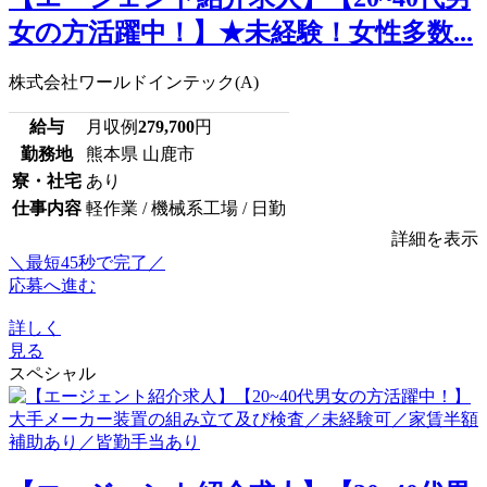
女の方活躍中！】★未経験！女性多数...
株式会社ワールドインテック(A)
給与
月収例
279,700
円
勤務地
熊本県 山鹿市
寮・社宅
あり
仕事内容
軽作業 / 機械系工場 / 日勤
詳細を表示
＼最短45秒で完了／
応募へ進む
詳しく
見る
スペシャル