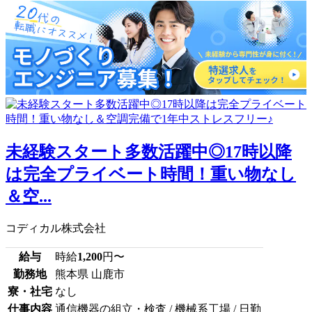
未経験スタート多数活躍中◎17時以降
は完全プライベート時間！重い物なし
＆空...
コディカル株式会社
給与
時給
1,200
円〜
勤務地
熊本県 山鹿市
寮・社宅
なし
仕事内容
通信機器の組立・検査 / 機械系工場 / 日勤