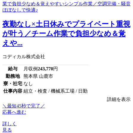
夜勤なし×土日休みでプライベート重視
が叶う／チーム作業で負担少なめ＆覚
えや...
コディカル株式会社
給与
月収例
243,770
円
勤務地
熊本県 山鹿市
寮・社宅
なし
仕事内容
組立・検査 / 機械系工場 / 日勤
詳細を表示
＼最短45秒で完了／
応募へ進む
詳しく
見る