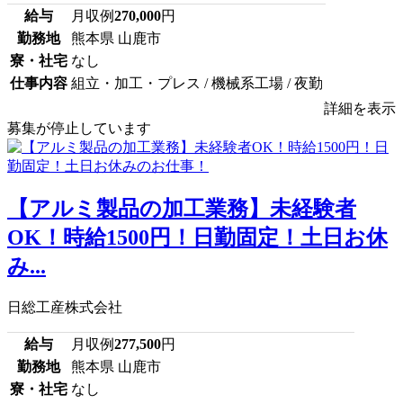
給与
月収例
270,000
円
勤務地
熊本県 山鹿市
寮・社宅
なし
仕事内容
組立・加工・プレス / 機械系工場 / 夜勤
詳細を表示
募集が停止しています
【アルミ製品の加工業務】未経験者
OK！時給1500円！日勤固定！土日お休
み...
日総工産株式会社
給与
月収例
277,500
円
勤務地
熊本県 山鹿市
寮・社宅
なし