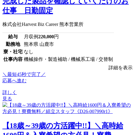
完成した製品を確認していくだけのお
仕事 日勤固定
株式会社Harvest Biz Career 熊本営業所
給与
月収例
220,000
円
勤務地
熊本県 山鹿市
寮・社宅
なし
仕事内容
機械操作・製造補助 / 機械系工場 / 交替制
詳細を表示
＼最短45秒で完了／
応募へ進む
詳しく
見る
【18歳～39歳の方活躍中!!】＼高時給