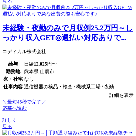
見る
未経験・夜勤のみで月収例25.2万円～し
っかり収入GET◎週払い対応ありで...
コディカル株式会社
給与
日給
12,025
円〜
勤務地
熊本県 山鹿市
寮・社宅
なし
仕事内容
通信機器の検品・検査 / 機械系工場 / 夜勤
詳細を表示
＼最短45秒で完了／
応募へ進む
詳しく
見る