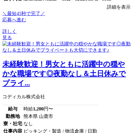
詳細を表示
＼最短45秒で完了／
応募へ進む
詳しく
見る
未経験歓迎！男女ともに活躍中の穏や
かな職場です◎夜勤なし＆土日休みで
プライ...
コディカル株式会社
給与
時給
1,200
円〜
勤務地
熊本県 山鹿市
寮・社宅
なし
仕事内容
ピッキング・製造 / 物流倉庫 / 日勤