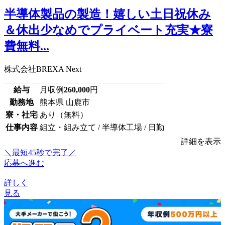
半導体製品の製造！嬉しい土日祝休み
＆休出少なめでプライベート充実★寮
費無料...
株式会社BREXA Next
給与
月収例
260,000
円
勤務地
熊本県 山鹿市
寮・社宅
あり（無料）
仕事内容
組立・組み立て / 半導体工場 / 日勤
詳細を表示
＼最短45秒で完了／
応募へ進む
詳しく
見る