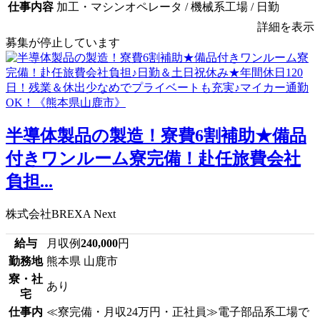
仕事内容
加工・マシンオペレータ / 機械系工場 / 日勤
詳細を表示
募集が停止しています
半導体製品の製造！寮費6割補助★備品
付きワンルーム寮完備！赴任旅費会社
負担...
株式会社BREXA Next
給与
月収例
240,000
円
勤務地
熊本県 山鹿市
寮・社
あり
宅
仕事内
≪寮完備・月収24万円・正社員≫電子部品系工場で