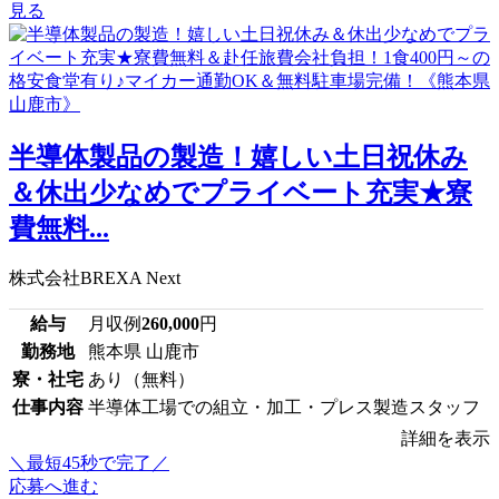
見る
半導体製品の製造！嬉しい土日祝休み
＆休出少なめでプライベート充実★寮
費無料...
株式会社BREXA Next
給与
月収例
260,000
円
勤務地
熊本県 山鹿市
寮・社宅
あり（無料）
仕事内容
半導体工場での組立・加工・プレス製造スタッフ
詳細を表示
＼最短45秒で完了／
応募へ進む