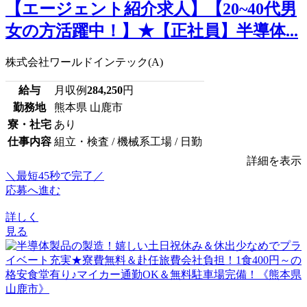
【エージェント紹介求人】【20~40代男
女の方活躍中！】★【正社員】半導体...
株式会社ワールドインテック(A)
給与
月収例
284,250
円
勤務地
熊本県 山鹿市
寮・社宅
あり
仕事内容
組立・検査 / 機械系工場 / 日勤
詳細を表示
＼最短45秒で完了／
応募へ進む
詳しく
見る