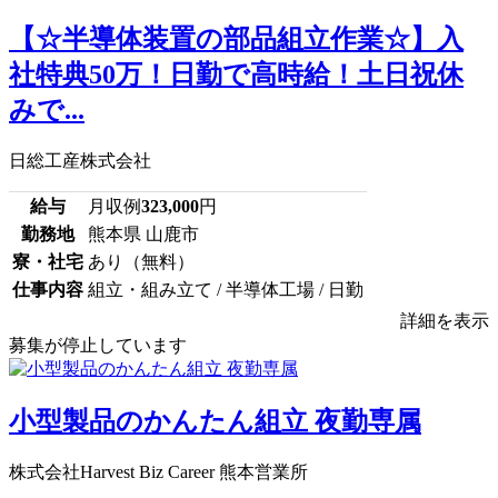
【☆半導体装置の部品組立作業☆】入
社特典50万！日勤で高時給！土日祝休
みで...
日総工産株式会社
給与
月収例
323,000
円
勤務地
熊本県 山鹿市
寮・社宅
あり（無料）
仕事内容
組立・組み立て / 半導体工場 / 日勤
詳細を表示
募集が停止しています
小型製品のかんたん組立 夜勤専属
株式会社Harvest Biz Career 熊本営業所