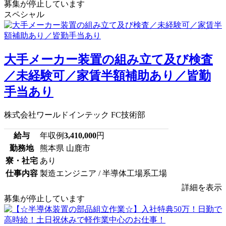
募集が停止しています
スペシャル
大手メーカー装置の組み立て及び検査
／未経験可／家賃半額補助あり／皆勤
手当あり
株式会社ワールドインテック FC技術部
給与
年収例
3,410,000
円
勤務地
熊本県 山鹿市
寮・社宅
あり
仕事内容
製造エンジニア / 半導体工場系工場
詳細を表示
募集が停止しています