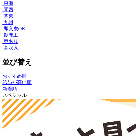
東海
関西
関東
九州
即入寮OK
期間工
寮あり
高収入
並び替え
おすすめ順
給与が高い順
新着順
スペシャル