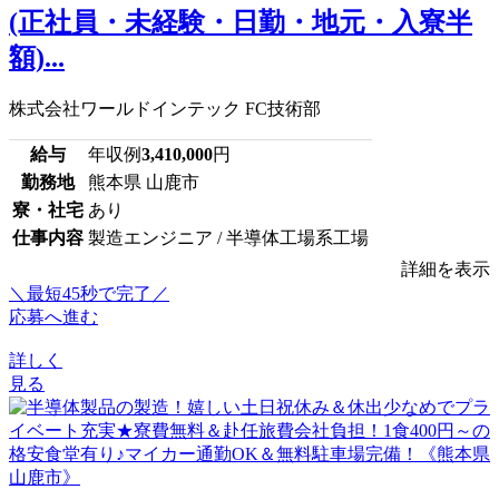
(正社員・未経験・日勤・地元・入寮半
額)...
株式会社ワールドインテック FC技術部
給与
年収例
3,410,000
円
勤務地
熊本県 山鹿市
寮・社宅
あり
仕事内容
製造エンジニア / 半導体工場系工場
詳細を表示
＼最短45秒で完了／
応募へ進む
詳しく
見る