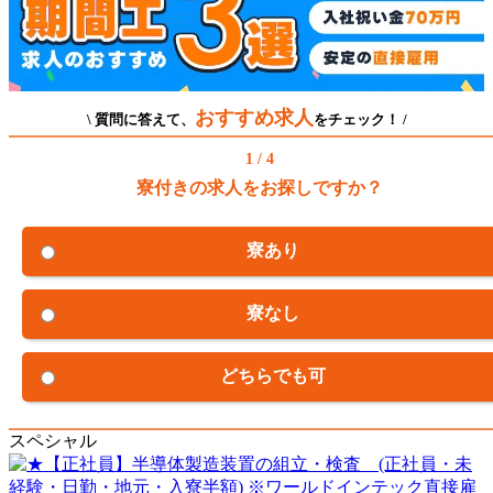
おすすめ求人
\ 質問に答えて、
をチェック！ /
1 / 4
寮付きの求人をお探しですか？
寮あり
寮なし
どちらでも可
スペシャル