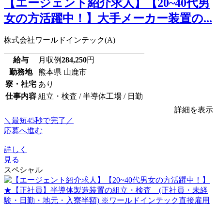
【エージェント紹介求人】【20~40代男
女の方活躍中！】大手メーカー装置の...
株式会社ワールドインテック(A)
給与
月収例
284,250
円
勤務地
熊本県 山鹿市
寮・社宅
あり
仕事内容
組立・検査 / 半導体工場 / 日勤
詳細を表示
＼最短45秒で完了／
応募へ進む
詳しく
見る
スペシャル