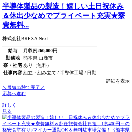
半導体製品の製造！嬉しい土日祝休み
＆休出少なめでプライベート充実★寮
費無料...
株式会社BREXA Next
給与
月収例
260,000
円
勤務地
熊本県 山鹿市
寮・社宅
あり（無料）
仕事内容
組立・組み立て / 半導体工場 / 日勤
詳細を表示
＼最短45秒で完了／
応募へ進む
詳しく
見る