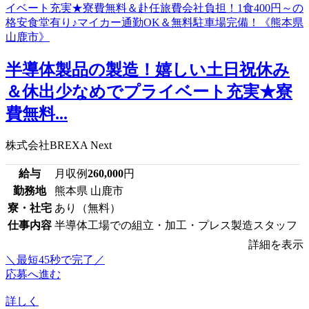
半導体製品の製造！嬉しい土日祝休み
＆休出少なめでプライベート充実★寮
費無料...
株式会社BREXA Next
給与
月収例
260,000
円
勤務地
熊本県 山鹿市
寮・社宅
あり（無料）
仕事内容
半導体工場での組立・加工・プレス製造スタッフ
詳細を表示
＼最短45秒で完了／
応募へ進む
詳しく