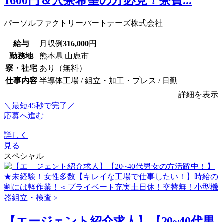
1600円＆入寮希望の方必見！寮費...
パーソルファクトリーパートナーズ株式会社
給与
月収例
316,000
円
勤務地
熊本県 山鹿市
寮・社宅
あり（無料）
仕事内容
半導体工場 / 組立・加工・プレス / 日勤
詳細を表示
＼最短45秒で完了／
応募へ進む
詳しく
見る
スペシャル
【エージェント紹介求人】【20~40代男