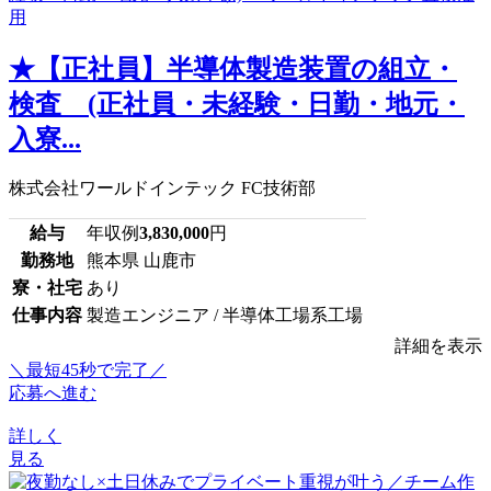
★【正社員】半導体製造装置の組立・
検査 (正社員・未経験・日勤・地元・
入寮...
株式会社ワールドインテック FC技術部
給与
年収例
3,830,000
円
勤務地
熊本県 山鹿市
寮・社宅
あり
仕事内容
製造エンジニア / 半導体工場系工場
詳細を表示
＼最短45秒で完了／
応募へ進む
詳しく
見る