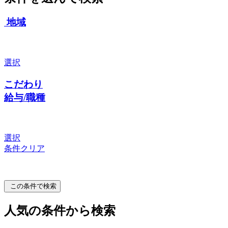
地域
選択
こだわり
給与/職種
選択
条件クリア
この条件で検索
人気の条件から検索