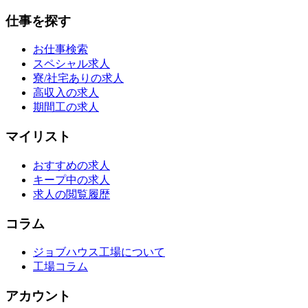
仕事を探す
お仕事検索
スペシャル求人
寮/社宅ありの求人
高収入の求人
期間工の求人
マイリスト
おすすめの求人
キープ中の求人
求人の閲覧履歴
コラム
ジョブハウス工場について
工場コラム
アカウント