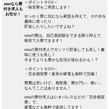
～ポイントその2～
nmsなら寮
・格安寮をご用意します！
付き求人も
お任せ！
せっかく寮に住むなら家賃を抑えて、その分を
趣味に使ったり、
貯金したりしたいですよね？
nmsの寮は、自己負担額をできる限り抑えて、
格安で入寮できます！
nmsの寮付求人でガッツリ貯金しても良し！趣
味に使うも良し！
今までよりも豊かな生活が送れるかも！？
～ポイントその3～
・完全個室寮！家具や家電も無料で完備！
寮費は安いけど、相部屋、寮が汚い、狭い…
なんてことはありません！
nmsの寮付求人はレオパレスなどの「完全個室
寮」で、
家電なども無料で提供してます！