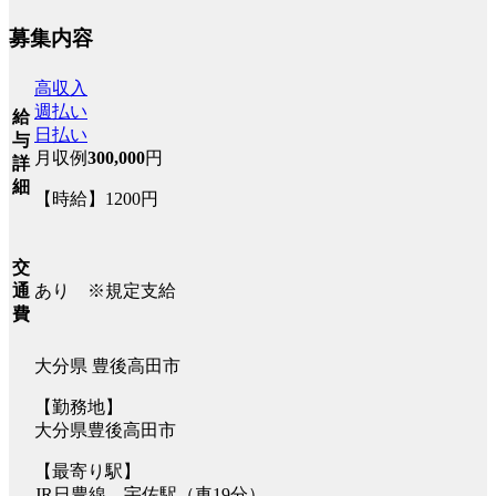
募集内容
高収入
週払い
給
日払い
与
月収例
300,000
円
詳
細
【時給】1200円
交
あり ※規定支給
通
費
大分県 豊後高田市
【勤務地】
大分県豊後高田市
【最寄り駅】
JR日豊線 宇佐駅（車19分）