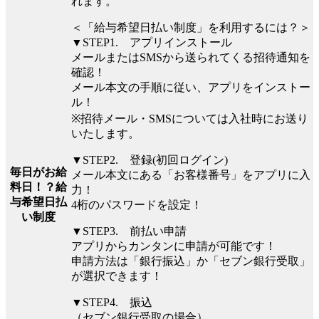
れます。
＜「給与希望日払い制度」を利用するには？＞
▼STEP1. アプリインストール
メールまたはSMSから送られてくる招待通知を
確認！
メール本文の手順に従い、アプリをインストー
ル！
※招待メール・SMSについては入社時にお送り
いたします。
▼STEP2. 登録(初回ログイン)
毎日がお給
メール本文にある「お客様番号」をアプリに入
料日！？給
力！
与希望日払
4桁のパスワードを設定！
い制度
▼STEP3. 前払い申請
アプリからカンタンに申請が可能です！
申請方法は「銀行振込」か「セブン銀行受取」
が選択できます！
▼STEP4. 振込
（セブン銀行受取の場合）