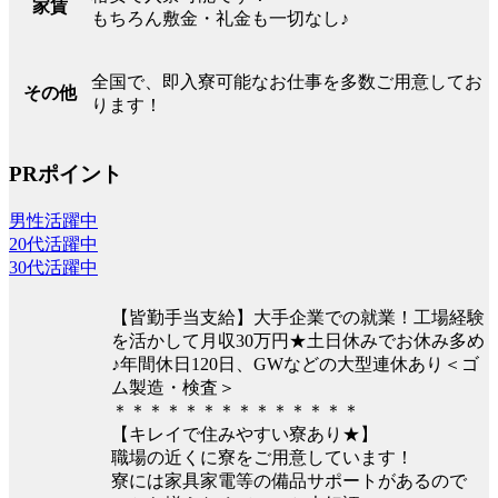
家賃
もちろん敷金・礼金も一切なし♪
全国で、即入寮可能なお仕事を多数ご用意してお
その他
ります！
PRポイント
男性活躍中
20代活躍中
30代活躍中
【皆勤手当支給】大手企業での就業！工場経験
を活かして月収30万円★土日休みでお休み多め
♪年間休日120日、GWなどの大型連休あり＜ゴ
ム製造・検査＞
＊＊＊＊＊＊＊＊＊＊＊＊＊＊
【キレイで住みやすい寮あり★】
職場の近くに寮をご用意しています！
寮には家具家電等の備品サポートがあるので