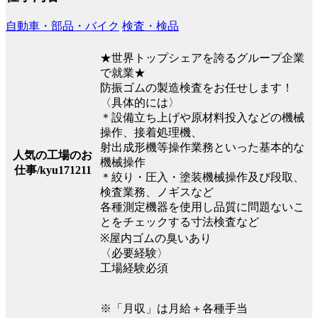
自動車・部品・バイク
検査・検品
★世界トップシェアを誇るグループ企業
で就業★
防振ゴムの製造検査をお任せします！
〈具体的には〉
＊設備立ち上げや原材料投入などの機械
操作、接着処理機、
射出成形機等操作業務といった基本的な
人気の工場のお
機械操作
仕事/kyu171211
＊絞り・圧入・塗装機械操作及び段取、
検査業務、ノギスなど
各種測定機器を使用し品質に問題ないこ
とをチェックする寸法検査など
※屋内ゴムの臭いあり
〈必要経験〉
工場経験必須
※「月収」は月給＋各種手当