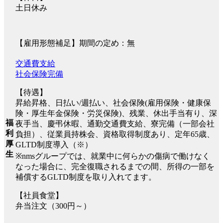
土日休み
【雇用形態補足】期間の定め：無
交通費支給
社会保険完備
【待遇】
昇給昇格、日払い/週払い、社会保険(雇用保険・健康保
険・厚生年金保険・労災保険)、残業、休出手当有り、深
福
夜手当、慶弔休暇、通勤交通費支給、寮完備（一部会社
利
負担）、従業員持株会、資格取得制度あり、定年65歳、
厚
GLTD制度導入（※）
生
※nmsグループでは、就業中に何らかの傷病で働けなく
なった場合に、完全復職されるまでの間、所得の一部を
補償するGLTD制度を取り入れてます。
【社員食堂】
弁当注文（300円～）