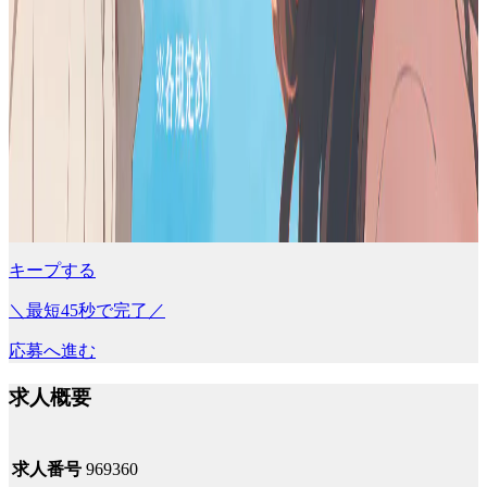
キープする
＼最短45秒で完了／
応募へ進む
求人概要
求人番号
969360