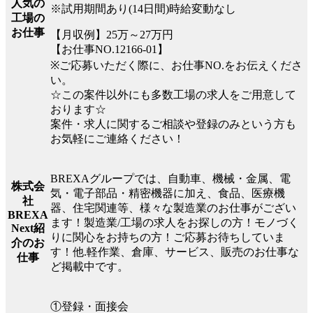
人気の
※試用期間あり(14日間)時給変動なし
工場の
お仕事
【月収例】25万～27万円
【お仕事NO.12166-01】
※ご応募いただく際に、お仕事NO.をお伝えくださ
い。
☆この案件以外にも多数工場の求人をご用意して
おります☆
案件・求人に関するご相談や登録のみという方も
お気軽にご連絡ください！
BREXAグループでは、自動車、機械・金属、電
株式会
気・電子部品・精密機器に加え、食品、医療機
社
器、住宅関連等、様々な製造業のお仕事がござい
BREXA
ます！製造業/工場の求人をお探しの方！モノづく
Next紹
りに関心をお持ちの方！ご応募お待ちしていま
介のお
す！他.軽作業、倉庫、サービス、販売のお仕事な
仕事
ど掲載中です。
①登録・面接会