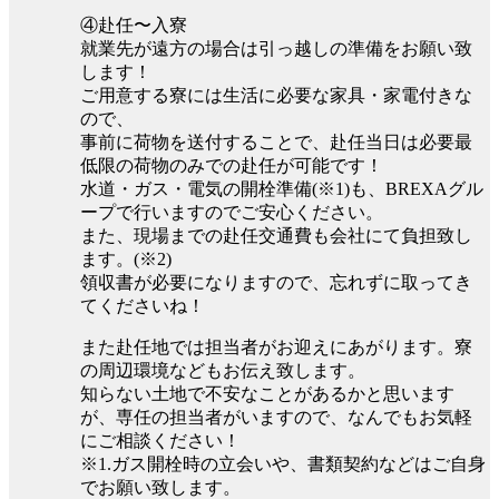
④赴任〜入寮
就業先が遠方の場合は引っ越しの準備をお願い致
します！
ご用意する寮には生活に必要な家具・家電付きな
ので、
事前に荷物を送付することで、赴任当日は必要最
低限の荷物のみでの赴任が可能です！
水道・ガス・電気の開栓準備(※1)も、BREXAグル
ープで行いますのでご安心ください。
また、現場までの赴任交通費も会社にて負担致し
ます。(※2)
領収書が必要になりますので、忘れずに取ってき
てくださいね！
また赴任地では担当者がお迎えにあがります。寮
の周辺環境などもお伝え致します。
知らない土地で不安なことがあるかと思います
が、専任の担当者がいますので、なんでもお気軽
にご相談ください！
※1.ガス開栓時の立会いや、書類契約などはご自身
でお願い致します。