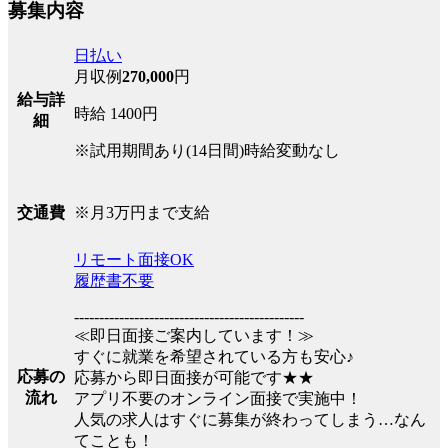
募集内容
日払い
月収例
270,000
円
給与詳
時給 1400円
細
※試用期間あり(14日間)時給変動なし
※月3万円まで支給
交通費
リモート面接OK
履歴書不要
----------------------------------------------
≪即日面接ご案内しています！≫
すぐに就業を希望されている方も安心♪
応募の
応募から即日面接が可能です★★
流れ
アプリ不要のオンライン面接で実施中！
人気の求人はすぐに募集が終わってしまう…なん
てことも！