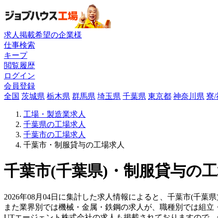
求人掲載希望の企業様
仕事検索
キープ
閲覧履歴
ログイン
会員登録
全国
茨城県
栃木県
群馬県
埼玉県
千葉県
東京都
神奈川県
寮
工場・製造業求人
千葉県の工場求人
千葉市の工場求人
千葉市・制服貸与の工場求人
千葉市(千葉県)・制服貸与の工
2026年08月04日に集計した求人情報によると、千葉市(千葉
また業界別では機械・金属・鉄鋼の求人が、職種別では組立
UTエージェント株式会社の求人も掲載されておりますので