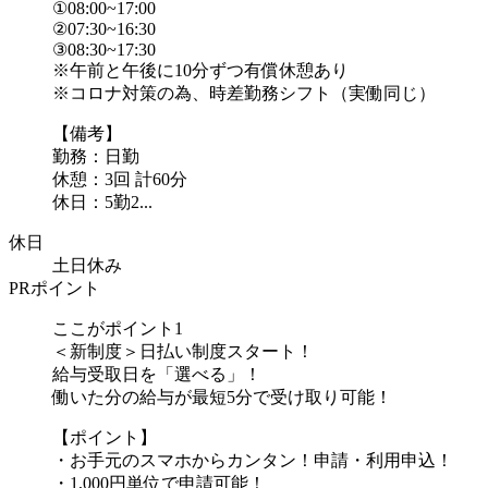
①08:00~17:00
②07:30~16:30
③08:30~17:30
※午前と午後に10分ずつ有償休憩あり
※コロナ対策の為、時差勤務シフト（実働同じ）
【備考】
勤務：日勤
休憩：3回 計60分
休日：5勤2...
休日
土日休み
PRポイント
ここがポイント1
＜新制度＞日払い制度スタート！
給与受取日を「選べる」！
働いた分の給与が最短5分で受け取り可能！
【ポイント】
・お手元のスマホからカンタン！申請・利用申込！
・1,000円単位で申請可能！