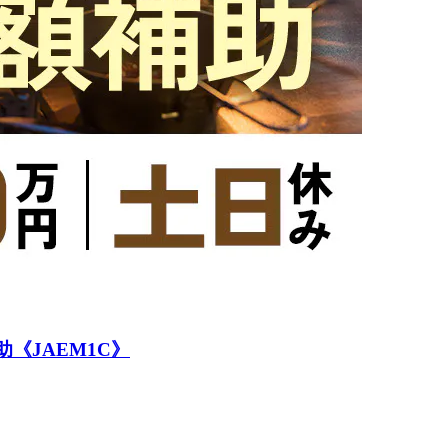
《JAEM1C》