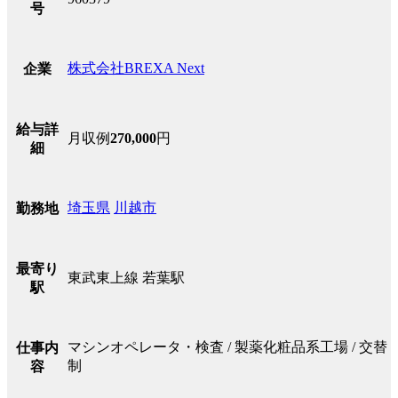
号
株式会社BREXA Next
企業
給与詳
月収例
270,000
円
細
埼玉県
川越市
勤務地
最寄り
東武東上線 若葉駅
駅
マシンオペレータ・検査 / 製薬化粧品系工場 / 交替
仕事内
制
容