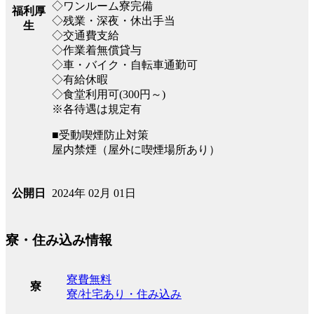
◇ワンルーム寮完備
福利厚
◇残業・深夜・休出手当
生
◇交通費支給
◇作業着無償貸与
◇車・バイク・自転車通勤可
◇有給休暇
◇食堂利用可(300円～)
※各待遇は規定有
■受動喫煙防止対策
屋内禁煙（屋外に喫煙場所あり）
2024年 02月 01日
公開日
寮・住み込み情報
寮費無料
寮
寮/社宅あり・住み込み