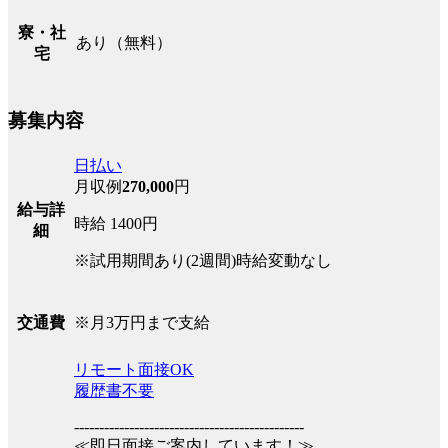
寮・社
あり（無料）
宅
募集内容
日払い
月収例
270,000
円
給与詳
時給 1400円
細
※試用期間あり(2週間)時給変動なし
※月3万円まで支給
交通費
リモート面接OK
履歴書不要
----------------------------------------------
≪即日面接ご案内しています！≫