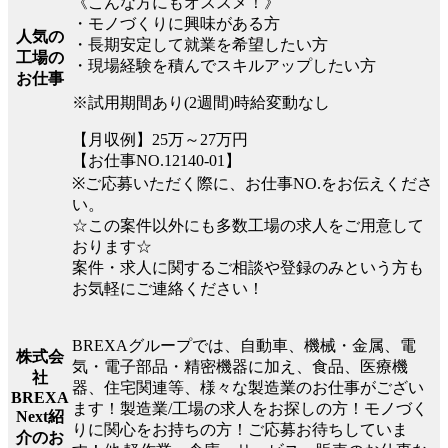
《こんな方にもオススメ！》
・モノづくりに興味がある方
人気の
・長期安定して就業を希望したい方
工場の
・現場経験を積んでスキルアップしたい方
お仕事
※試用期間あり(2週間)時給変動なし
【月収例】25万～27万円
【お仕事NO.12140-01】
※ご応募いただく際に、お仕事NO.をお伝えくださ
い。
☆この案件以外にも多数工場の求人をご用意して
おります☆
案件・求人に関するご相談や登録のみという方も
お気軽にご連絡ください！
BREXAグループでは、自動車、機械・金属、電
株式会
気・電子部品・精密機器に加え、食品、医療機
社
器、住宅関連等、様々な製造業のお仕事がござい
BREXA
ます！製造業/工場の求人をお探しの方！モノづく
Next紹
りに関心をお持ちの方！ご応募お待ちしていま
介のお