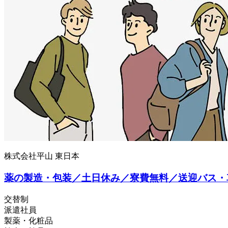
株式会社平山 東日本
薬の製造・包装／土日休み／寮費無料／送迎バス・
交替制
派遣社員
製薬・化粧品