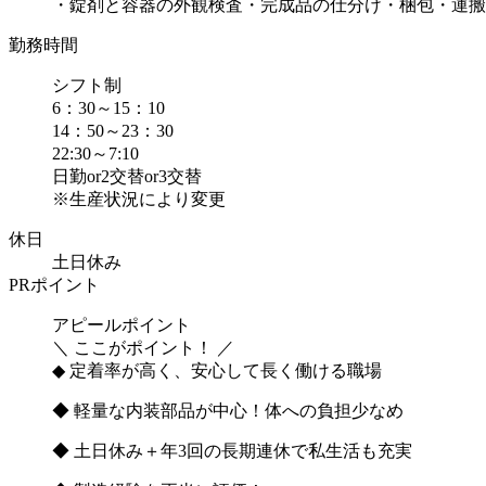
・錠剤と容器の外観検査・完成品の仕分け・梱包・運搬
勤務時間
シフト制
6：30～15：10
14：50～23：30
22:30～7:10
日勤or2交替or3交替
※生産状況により変更
休日
土日休み
PRポイント
アピールポイント
＼ ここがポイント！ ／
◆ 定着率が高く、安心して長く働ける職場
◆ 軽量な内装部品が中心！体への負担少なめ
◆ 土日休み＋年3回の長期連休で私生活も充実