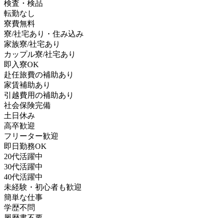
検査・検品
転勤なし
寮費無料
寮/社宅あり・住み込み
家族寮/社宅あり
カップル寮/社宅あり
即入寮OK
赴任旅費の補助あり
家賃補助あり
引越費用の補助あり
社会保険完備
土日休み
高卒歓迎
フリーター歓迎
即日勤務OK
20代活躍中
30代活躍中
40代活躍中
未経験・初心者も歓迎
簡単な仕事
学歴不問
履歴書不要