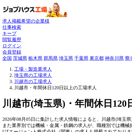
求人掲載希望の企業様
仕事検索
キープ
閲覧履歴
ログイン
会員登録
全国
茨城県
栃木県
群馬県
埼玉県
千葉県
東京都
神奈川県
寮
工場・製造業求人
埼玉県の工場求人
川越市の工場求人
川越市・年間休日120日以上の工場求人
川越市(埼玉県)・年間休日12
2026年08月05日に集計した求人情報によると、川越市(埼玉県
また業界別では機械・金属・鉄鋼の求人が、職種別では機械
UTエージェント株式会社（関東）の求人も掲載されており