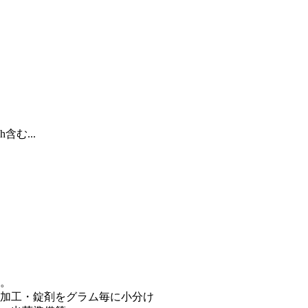
含む...
。
加工・錠剤をグラム毎に小分け