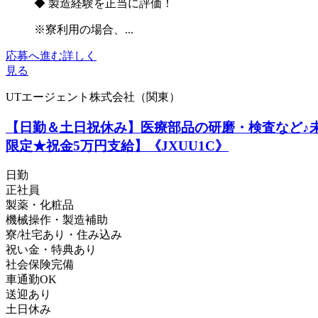
◆ 製造経験を正当に評価！
※寮利用の場合、...
応募へ進む
詳しく
見る
UTエージェント株式会社（関東）
【日勤＆土日祝休み】医療部品の研磨・検査など♪
限定★祝金5万円支給】《JXUU1C》
日勤
正社員
製薬・化粧品
機械操作・製造補助
寮/社宅あり・住み込み
祝い金・特典あり
社会保険完備
車通勤OK
送迎あり
土日休み