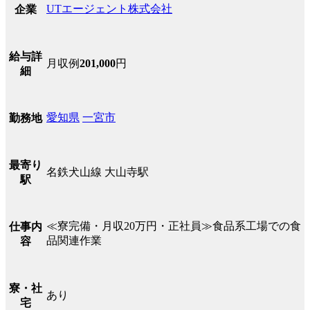
UTエージェント株式会社
企業
給与詳
月収例
201,000
円
細
愛知県
一宮市
勤務地
最寄り
名鉄犬山線 大山寺駅
駅
≪寮完備・月収20万円・正社員≫食品系工場での食
仕事内
品関連作業
容
寮・社
あり
宅