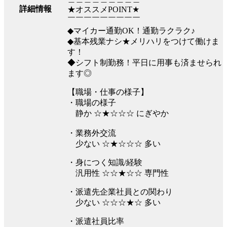
詳細情報
★オススメPOINT★
￣￣￣￣￣￣￣￣￣
◆マイカー通勤OK！通勤ラクラク♪
◆基本残業ナシ★メリハリをつけて働けま
す！
◆シフト制勤務！平日に用事も済ませられ
ます◎
【職場・仕事の様子】
・職場の様子
静か ☆★☆☆☆ にぎやか
・業務外交流
少ない ☆★☆☆☆ 多い
・身につく知識/経験
汎用性 ☆☆★☆☆ 専門性
・派遣先企業社員との関わり
少ない ☆☆☆★☆ 多い
・派遣社員比率