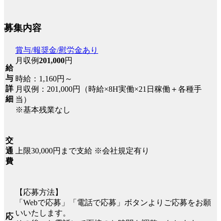
募集内容
賞与/報奨金/慰労金あり
月収例
201,000
円
給
与
時給：1,160円～
詳
月収例：201,000円（時給×8H実働×21日稼働＋各種手
細
当）
※基本残業なし
交
上限30,000円まで支給 ※会社規定有り
通
費
【応募方法】
「Webで応募」「電話で応募」ボタンよりご応募をお願
いいたします。
応