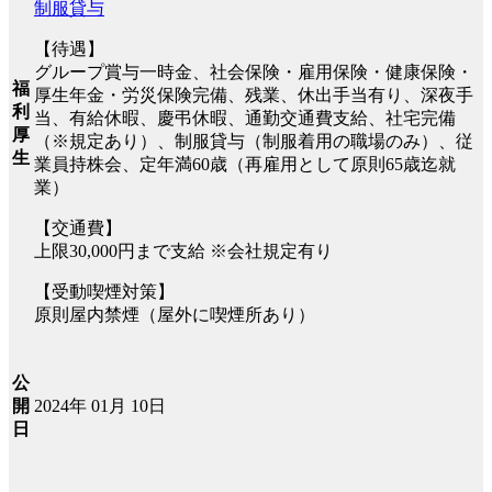
制服貸与
【待遇】
グループ賞与一時金、社会保険・雇用保険・健康保険・
福
厚生年金・労災保険完備、残業、休出手当有り、深夜手
利
当、有給休暇、慶弔休暇、通勤交通費支給、社宅完備
厚
（※規定あり）、制服貸与（制服着用の職場のみ）、従
生
業員持株会、定年満60歳（再雇用として原則65歳迄就
業）
【交通費】
上限30,000円まで支給 ※会社規定有り
【受動喫煙対策】
原則屋内禁煙（屋外に喫煙所あり）
公
2024年 01月 10日
開
日