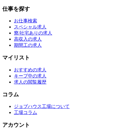
仕事を探す
お仕事検索
スペシャル求人
寮/社宅ありの求人
高収入の求人
期間工の求人
マイリスト
おすすめの求人
キープ中の求人
求人の閲覧履歴
コラム
ジョブハウス工場について
工場コラム
アカウント