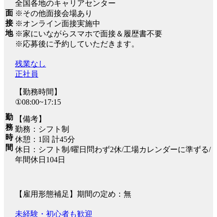
全国各地のキャリアセンター
面
※その他面接会場あり
接
※オンライン面接実施中
地
※家にいながらスマホで面接＆履歴書不要
※応募後に予約していただきます。
残業なし
正社員
【勤務時間】
①08:00~17:15
勤
【備考】
務
勤務：シフト制
時
休憩：1回 計45分
間
休日：シフト制/曜日問わず2休/工場カレンダーに準ずる/
年間休日104日
【雇用形態補足】期間の定め：無
未経験・初心者も歓迎