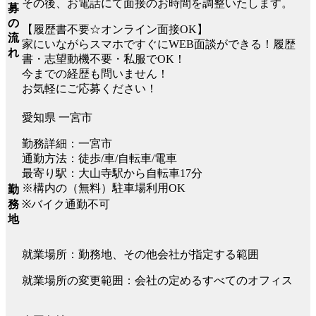
その後、お電話にて面接のお時間を調整いたします。
募
の
【履歴書不要☆オンライン面接OK】
流
家にいながらスマホですぐにWEB面談ができる！履歴
れ
書・志望動機不要・私服でOK！
今までの経歴も問いません！
お気軽にご応募ください！
愛知県 一宮市
勤務詳細：一宮市
通勤方法：徒歩/車/自転車/電車
最寄り駅：大山寺駅から自転車17分
※構内の（無料）駐車場利用OK
勤
※バイク通勤不可
務
地
就業場所：勤務地、その他会社が指定する範囲
就業場所の変更範囲：会社の定めるすべてのオフィス