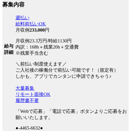
募集内容
週払い
給料前払いOK
月収例
233,000
円
月収例23.3万円/時給1130円
給与
内訳：168h＋残業20h＋交通費
詳細
※残業手当含む
＼前払い制度使えます／
ご入社後の稼働分で前払い可能です！（規定有）
しかも、アプリでカンタンに申請できちゃう♪
大量募集
リモート面接OK
履歴書不要
「Webで応募」「電話で応募」ボタンよりご応募をお
願いいたします。
●-4465-6632●