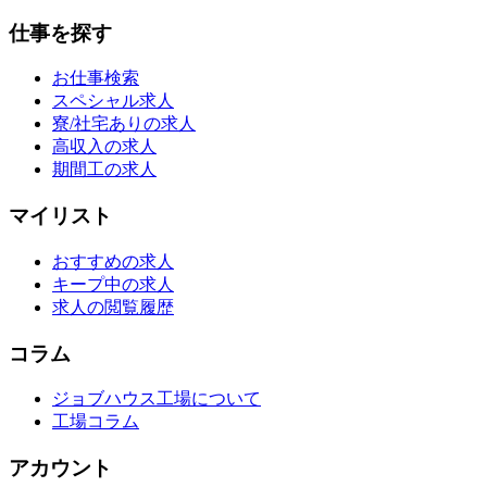
仕事を探す
お仕事検索
スペシャル求人
寮/社宅ありの求人
高収入の求人
期間工の求人
マイリスト
おすすめの求人
キープ中の求人
求人の閲覧履歴
コラム
ジョブハウス工場について
工場コラム
アカウント