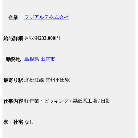
フジアルテ株式会社
企業
月収例
233,000
円
給与詳細
島根県
出雲市
勤務地
北松江線 雲州平田駅
最寄り駅
軽作業・ピッキング / 製紙系工場 / 日勤
仕事内容
なし
寮・社宅