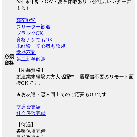
※年末年始・GW・夏季休暇あり（会社カレンダーに
よる）
高卒歓迎
フリーター歓迎
ブランクOK
資格ナシでもOK
未経験・初心者も歓迎
学歴不問
必須
第二新卒歓迎
資格
【応募資格】
製造業未経験の方大活躍中、履歴書不要のリモート面
接OKです。
★お友達・恋人同士でのご応募もOKです！
交通費支給
社会保険完備
【待遇】
各種保険完備