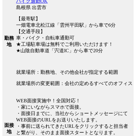
バイク通勤OK
島根県 出雲市
【最寄駅】
一畑電車北松江線「雲州平田駅」から車で6分
【交通手段】
車・バイク・自転車通勤可
勤務
★工場駐車場は無料でご利用いただけます！
地
★山陰自動車道「宍道IC」から車で20分
就業場所：勤務地、その他会社が指定する範囲
就業場所の変更範囲：会社の定めるすべてのオフィス
WEB面接実施中！全国対応！
・家にいながらスマホで面接。
・面接日までに、当社からショートメッセージにて
WEB面接のURLをお送りいたします。
面接
・事前に送られてきたURLをクリックすると担当者
地
と繋がり、そのまま面接スタートとなります。