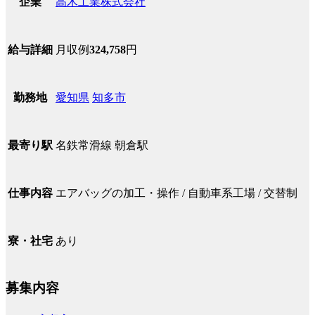
高木工業株式会社
企業
月収例
324,758
円
給与詳細
愛知県
知多市
勤務地
名鉄常滑線 朝倉駅
最寄り駅
エアバッグの加工・操作 / 自動車系工場 / 交替制
仕事内容
あり
寮・社宅
募集内容