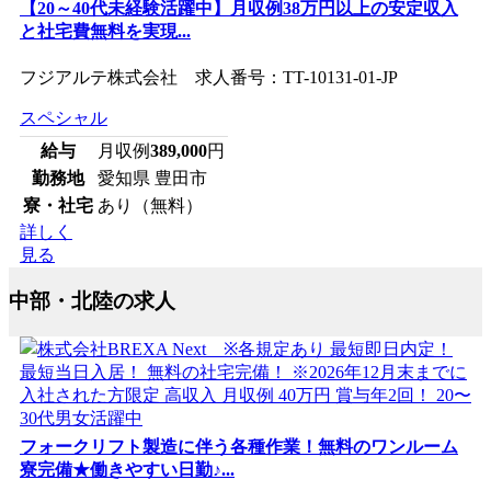
【20～40代未経験活躍中】月収例38万円以上の安定収入
と社宅費無料を実現...
フジアルテ株式会社 求人番号：TT-10131-01-JP
スペシャル
給与
月収例
389,000
円
勤務地
愛知県 豊田市
寮・社宅
あり（無料）
詳しく
見る
中部・北陸の求人
フォークリフト製造に伴う各種作業！無料のワンルーム
寮完備★働きやすい日勤♪...