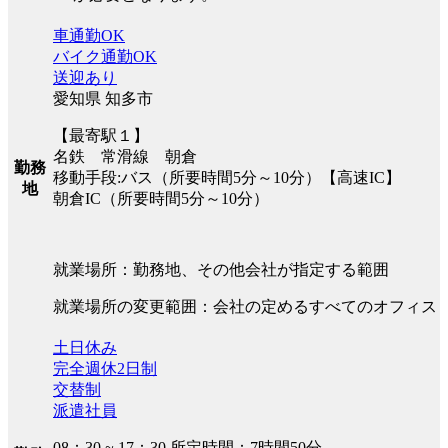
車通勤OK
バイク通勤OK
送迎あり
愛知県 知多市
【最寄駅１】
名鉄 常滑線 朝倉
勤務
移動手段:バス（所要時間5分～10分）【高速IC】
地
朝倉IC（所要時間5分～10分）
就業場所：勤務地、その他会社が指定する範囲
就業場所の変更範囲：会社の定めるすべてのオフィス
土日休み
完全週休2日制
交替制
派遣社員
08：30 ~ 17：30 所定時間：7時間50分