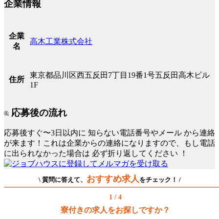
企業情報
企業
高木工業株式会社
名
東京都品川区西五反田7丁目19番1号五反田高木ビル
住所
1F
応募後の流れ
応募後すぐ〜3日以内に
知らない電話番号やメール
から連絡
が来ます！これは企業からの連絡になりますので、もし電話
に出られなかった場合は
必ず折り返してください
！
おすすめ求人
\ 質問に答えて、
をチェック！ /
1 / 4
寮付きの求人をお探しですか？