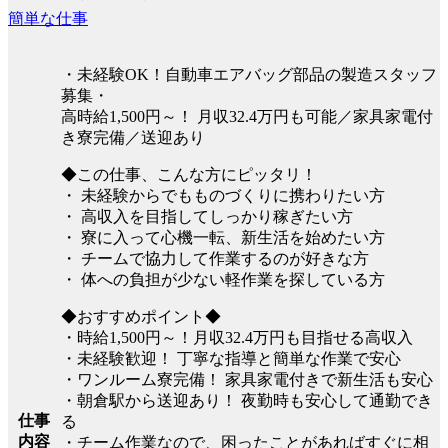
簡単な仕事
・未経験OK！自動車エアバッグ部品の製造スタッフ
募集・
高時給1,500円～！ 月収32.4万円も可能／家具家電付
き寮完備／送迎あり
◆この仕事、こんな方にピッタリ！
・ 未経験からでもものづくりに携わりたい方
・ 高収入を目指してしっかり稼ぎたい方
・ 寮に入って心機一転、新生活を始めたい方
・ チームで協力して作業するのが好きな方
・ 体への負担が少ない軽作業を探している方
◆おすすめポイント◆
・時給1,500円～！月収32.4万円も目指せる高収入
・未経験歓迎！ 丁寧な指導と簡単な作業で安心
・ワンルーム寮完備！ 家具家電付きで新生活も安心
・朝倉駅から送迎あり！ 夜勤時も安心して通勤でき
仕事
る
内容
・チーム作業なので、困ったことがあればすぐに相