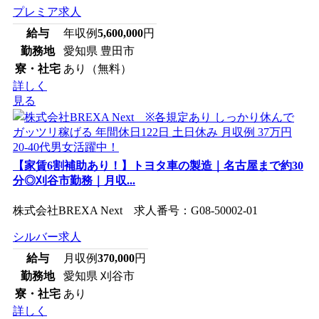
プレミア求人
給与
年収例
5,600,000
円
勤務地
愛知県 豊田市
寮・社宅
あり（無料）
詳しく
見る
【家賃6割補助あり！】トヨタ車の製造｜名古屋まで約30
分◎刈谷市勤務｜月収...
株式会社BREXA Next 求人番号：G08-50002-01
シルバー求人
給与
月収例
370,000
円
勤務地
愛知県 刈谷市
寮・社宅
あり
詳しく