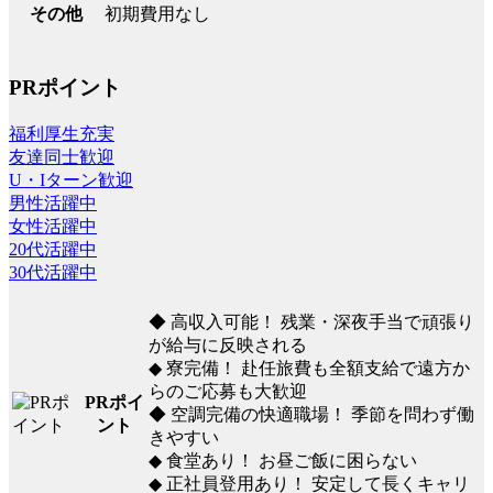
初期費用なし
その他
PRポイント
福利厚生充実
友達同士歓迎
U・Iターン歓迎
男性活躍中
女性活躍中
20代活躍中
30代活躍中
◆ 高収入可能！ 残業・深夜手当で頑張り
が給与に反映される
◆ 寮完備！ 赴任旅費も全額支給で遠方か
らのご応募も大歓迎
PRポイ
◆ 空調完備の快適職場！ 季節を問わず働
ント
きやすい
◆ 食堂あり！ お昼ご飯に困らない
◆ 正社員登用あり！ 安定して長くキャリ