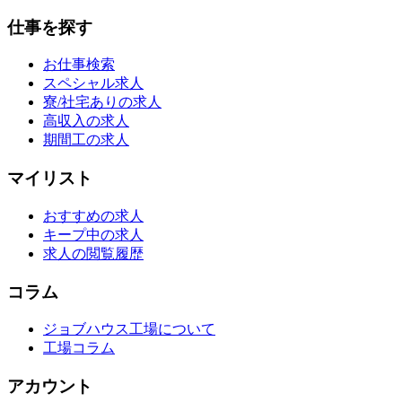
仕事を探す
お仕事検索
スペシャル求人
寮/社宅ありの求人
高収入の求人
期間工の求人
マイリスト
おすすめの求人
キープ中の求人
求人の閲覧履歴
コラム
ジョブハウス工場について
工場コラム
アカウント