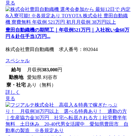
見る
豊田自動織機の期間工｜年収例521万円｜入社祝い金60万
円＆赴任手当3万円...
株式会社豊田自動織機 求人番号：892044
スペシャル
給与
月収例
383,000
円
勤務地
愛知県 刈谷市
寮・社宅
あり（無料）
詳しく
見る