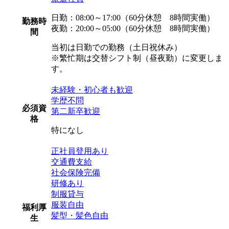
日勤：08:00～17:00（60分休憩 8時間実働）
勤務時
夜勤：20:00～05:00（60分休憩 8時間実働）
間
当初は日勤での勤務（土日祝休み）
※繁忙期は交替シフト制（昼夜勤）に変更しま
す。
未経験・初心者も歓迎
学歴不問
必須資
第二新卒歓迎
格
特になし
正社員登用あり
交通費支給
社会保険完備
研修あり
制服貸与
服装自由
福利厚
髪型・髪色自由
生