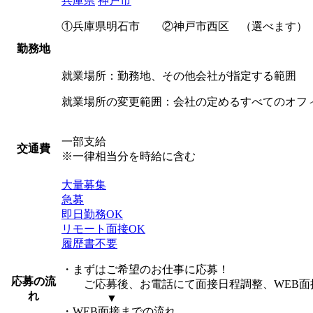
兵庫県
神戸市
①兵庫県明石市 ②神戸市西区 （選べます）
勤務地
就業場所：勤務地、その他会社が指定する範囲
就業場所の変更範囲：会社の定めるすべてのオフ
一部支給
交通費
※一律相当分を時給に含む
大量募集
急募
即日勤務OK
リモート面接OK
履歴書不要
・まずはご希望のお仕事に応募！
応募の流
ご応募後、お電話にて面接日程調整、WEB面
れ
▼
・WEB面接までの流れ