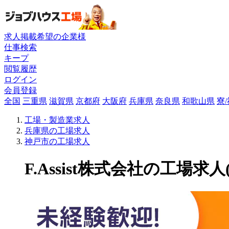
求人掲載希望の企業様
仕事検索
キープ
閲覧履歴
ログイン
会員登録
全国
三重県
滋賀県
京都府
大阪府
兵庫県
奈良県
和歌山県
寮
工場・製造業求人
兵庫県の工場求人
神戸市の工場求人
F.Assist株式会社の工場求人(9