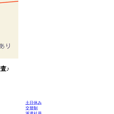
査♪
土日休み
交替制
派遣社員