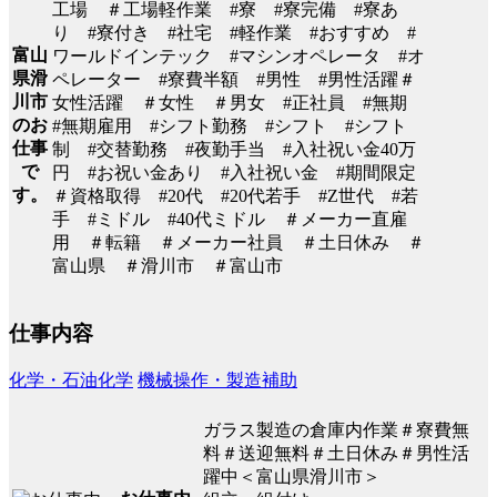
工場 ＃工場軽作業 #寮 #寮完備 #寮あ
り #寮付き #社宅 #軽作業 #おすすめ #
富山
ワールドインテック #マシンオペレータ #オ
県滑
ペレーター #寮費半額 #男性 #男性活躍＃
川市
女性活躍 ＃女性 ＃男女 #正社員 #無期
のお
#無期雇用 #シフト勤務 #シフト #シフト
仕事
制 #交替勤務 #夜勤手当 #入社祝い金40万
で
円 #お祝い金あり #入社祝い金 #期間限定
す。
＃資格取得 #20代 #20代若手 #Z世代 #若
手 #ミドル #40代ミドル ＃メーカー直雇
用 ＃転籍 ＃メーカー社員 ＃土日休み ＃
富山県 ＃滑川市 ＃富山市
仕事内容
化学・石油化学
機械操作・製造補助
ガラス製造の倉庫内作業＃寮費無
料＃送迎無料＃土日休み＃男性活
躍中＜富山県滑川市＞