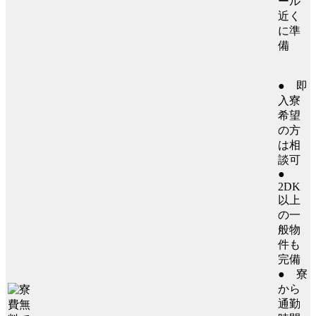
ール
近く
に準
備
● 即
入寮
希望
の方
は相
談可
●
2DK
以上
の一
般物
件も
完備
● 寮
から
通勤