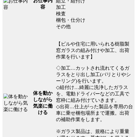
お仕事内
組立・組付け
容
加工
検査
梱包・仕分け
その他
【ビルや住宅に用いられる樹脂製
窓ガラスの組み付けや加工、出荷
作業を行います】
◇加工…カットされ流れてくるガ
ラスをとり出し加工(バリとりやシ
ーリング)を行います。
◇組付け…綺麗に洗浄したガラス
体を動か
を、電動ドライバーなどの工具で
しながら
窓枠に組み付けていきます。
気楽に働
◇出荷…仕上がった製品を専用の台
ける
車に乗せ梱包場所まで運搬。出荷
の補助作業をします。
※ガラス製品は、規格により重量