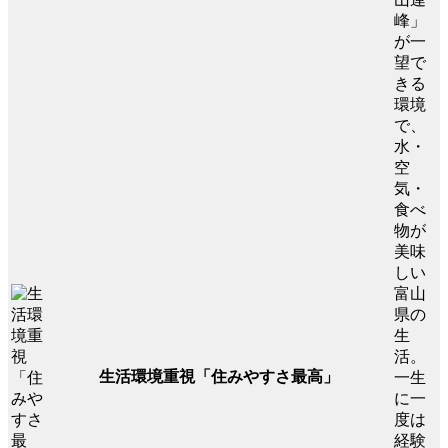
峰」
が一
望で
きる
環境
で、
水・
空
気・
食べ
物が
美味
しい
富山
県の
生
活。
生活環境重視「住みやすさ最高」
一生
に一
度は
経験