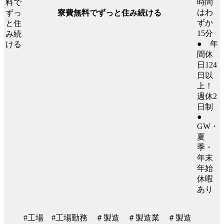
時間
はわ
寮費無料でずっと住み続ける
ずか
15分
● 年
間休
日124
日以
上！
週休2
日制
●
GW・
夏
季・
年末
年始
休暇
あり
#工場 #工場勤務 ＃製造 ＃製造業 ＃製造