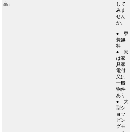
して
みま
せん
か。
● 寮
費無
料
● 寮
は家
具家
電付
又は
一般
物件
あり
● 大
型シ
ョッ
ピン
グモ