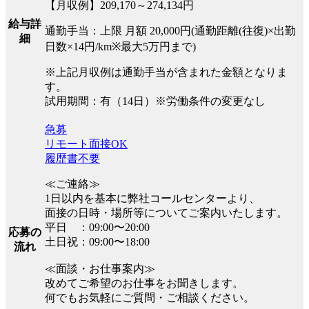
【月収例】209,170～274,134円
給与詳
通勤手当：上限 月額 20,000円(通勤距離(往復)×出勤
細
日数×14円/km※最大5万円まで)
※上記月収例は通勤手当が含まれた金額となりま
す。
試用期間：有（14日）※労働条件の変更なし
急募
リモート面接OK
履歴書不要
≪ご連絡≫
1日以内を基本に弊社コールセンターより、
面接の日時・場所等についてご案内いたします。
平日 ：09:00〜20:00
応募の
土日祝：09:00〜18:00
流れ
≪面談・お仕事案内≫
改めてご希望のお仕事をお聞きします。
何でもお気軽にご質問・ご相談ください。