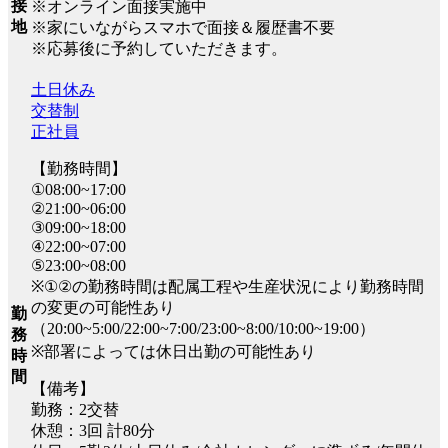
接
※オンライン面接実施中
地
※家にいながらスマホで面接＆履歴書不要
※応募後に予約していただきます。
土日休み
交替制
正社員
【勤務時間】
①08:00~17:00
②21:00~06:00
③09:00~18:00
④22:00~07:00
⑤23:00~08:00
※①②の勤務時間は配属工程や生産状況により勤務時間
の変更の可能性あり
勤
（20:00~5:00/22:00~7:00/23:00~8:00/10:00~19:00）
務
※部署によっては休日出勤の可能性あり
時
間
【備考】
勤務：2交替
休憩：3回 計80分