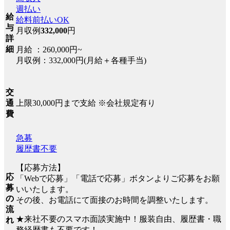
週払い
給
給料前払いOK
与
月収例
332,000
円
詳
細
月給 ：260,000円~
月収例：332,000円(月給＋各種手当)
交
上限30,000円まで支給 ※会社規定有り
通
費
急募
履歴書不要
【応募方法】
応
「Webで応募」「電話で応募」ボタンよりご応募をお願
募
いいたします。
の
その後、お電話にて面接のお時間を調整いたします。
流
★来社不要のスマホ面談実施中！服装自由、履歴書・職
れ
務経歴書も不要です！