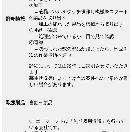
②加工
→液晶パネルをタッチ操作し機械をスタート
③製品を取り出す
詳細情報
→加工の終わった製品を機械から取り出す
③検品・確認
→処理が出来ているか、目で見て確認
④運搬
→決められた数の部品が溜まったら、部品を
次の作業場所へ運ぶ
詳細については面談時にご説明させていただき
ます。
募集状況等によっては当該案件へのご案内が難
しい場合があります。
自動車製品
取扱製品
UTエージェントは「無期雇用派遣」を行って
いる会社です。