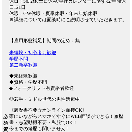
休日：5勤2休/土日休み/会社カレンダーに準ずる/年間休
日121日
休暇：GW休暇・夏季休暇・年末年始休暇
※詳細については面談時にご説明させていただきます。
【雇用形態補足】期間の定め：無
未経験・初心者も歓迎
学歴不問
第二新卒歓迎
◆未経験歓迎
◆資格・学歴不問
◆フォークリフト有資格者歓迎
◎若手・ミドル世代の男性活躍中
《履歴書不要☆オンライン面接OK》
家にいながらスマホですぐにWEB面談ができる！履歴
必
書・志望動機不要・私服でOK！
須
今までの経歴も問いません！
資