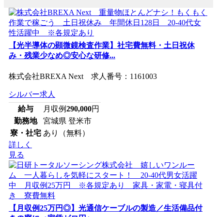
【光半導体の顕微鏡検査作業】社宅費無料・土日祝休
み・残業少なめ◎安心な研修...
株式会社BREXA Next 求人番号：1161003
シルバー求人
給与
月収例
290,000
円
勤務地
宮城県 登米市
寮・社宅
あり（無料）
詳しく
見る
【月収例25万円◎】光通信ケーブルの製造／生活備品付