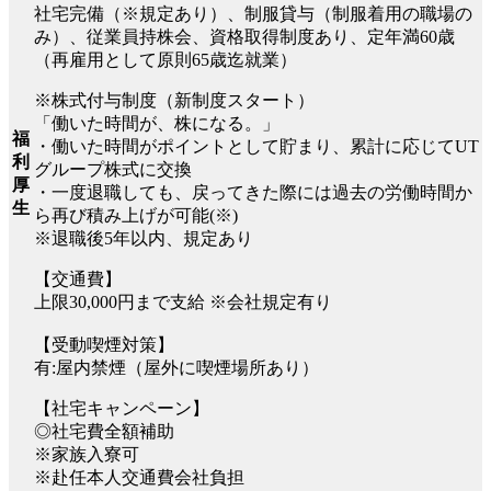
社宅完備（※規定あり）、制服貸与（制服着用の職場の
み）、従業員持株会、資格取得制度あり、定年満60歳
（再雇用として原則65歳迄就業）
※株式付与制度（新制度スタート）
「働いた時間が、株になる。」
福
・働いた時間がポイントとして貯まり、累計に応じてUT
利
グループ株式に交換
厚
・一度退職しても、戻ってきた際には過去の労働時間か
生
ら再び積み上げが可能(※)
※退職後5年以内、規定あり
【交通費】
上限30,000円まで支給 ※会社規定有り
【受動喫煙対策】
有:屋内禁煙（屋外に喫煙場所あり）
【社宅キャンペーン】
◎社宅費全額補助
※家族入寮可
※赴任本人交通費会社負担