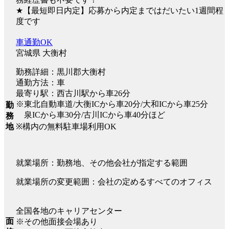
★【最短即日内定】応募から内定まではだいたい1週間程
度です
車通勤OK
宮城県 大衡村
勤務詳細：黒川郡大衡村
通勤方法：車
最寄り駅：西古川駅から車26分
※東北自動車道/大衡ICから車20分/大和ICから車25分
勤
泉ICから車30分/古川ICから車40分ほど
務
※構内の無料駐車場利用OK
地
就業場所：勤務地、その他会社が指定する範囲
就業場所の変更範囲：会社の定めるすべてのオフィス
全国各地のキャリアセンター
面
※その他面接会場あり